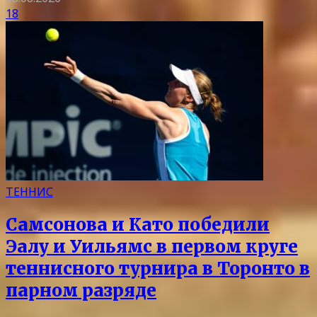
18
ТЕННИС
Самсонова и Като победили
Эалу и Уильямс в первом круге
теннисного турнира в Торонто в
парном разряде