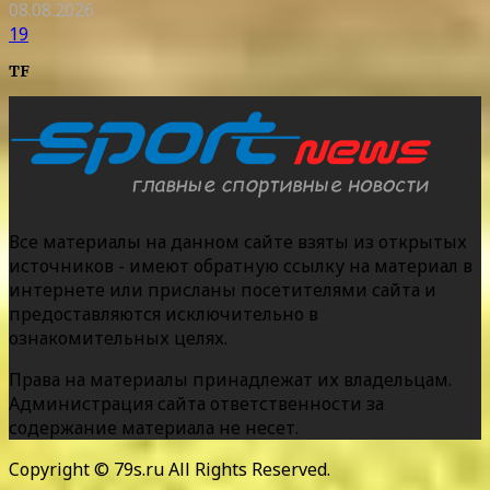
08.08.2026
19
TF
Все материалы на данном сайте взяты из открытых
источников - имеют обратную ссылку на материал в
интернете или присланы посетителями сайта и
предоставляются исключительно в
ознакомительных целях.
Права на материалы принадлежат их владельцам.
Администрация сайта ответственности за
содержание материала не несет.
Copyright © 79s.ru All Rights Reserved.