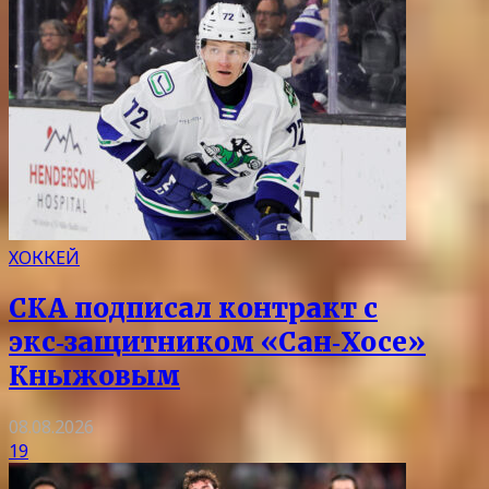
ХОККЕЙ
СКА подписал контракт с
экс‑защитником «Сан‑Хосе»
Кныжовым
08.08.2026
19