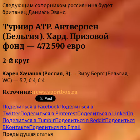
Следующим соперником россиянина будет
британец Даниэль Эванс.
Турнир ATP. Антверпен
(Бельгия). Хард. Призовой
фонд — 472 590 евро
2-й круг
Карен Хачанов (Россия, 3)
— Зизу Бергс (Бельгия,
WC) — 5:7, 6:4, 6:4
Источник:
news.sportbox.ru
Поделиться в Facebook
Поделиться в
Twitter
Поделиться в Pinterest
Поделиться в LinkedIn
Поделиться в Tumblr
Поделиться в Reddit
Поделиться
ВКонтакте
Поделиться по Email
Предыдущая статья