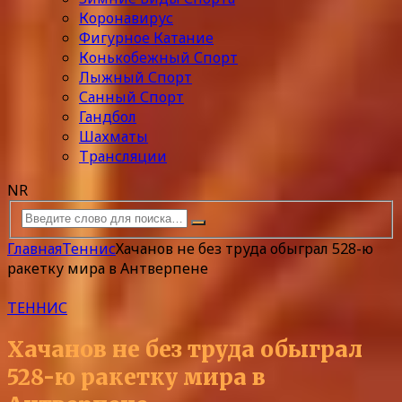
Коронавирус
Фигурное Катание
Конькобежный Спорт
Лыжный Спорт
Санный Спорт
Гандбол
Шахматы
Трансляции
NR
Главная
Теннис
Хачанов не без труда обыграл 528-ю
ракетку мира в Антверпене
ТЕННИС
Хачанов не без труда обыграл
528-ю ракетку мира в