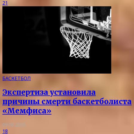
21
БАСКЕТБОЛ
Экспертиза установила
причины смерти баскетболиста
«Мемфиса»
09.08.2026
18