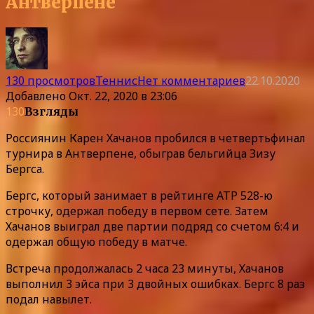
Антверпене
130 просмотров
Теннис
Нет комментариев
22.10.2020
Добавлено
Окт. 22, 2020 в 23:06
130
Взгляды
Россиянин Карен Хачанов пробился в четвертьфинал
турнира в Антверпене, обыграв бельгийца Зизу
Бергса.
Бергс, который занимает в рейтинге ATP 528-ю
строчку, одержал победу в первом сете. Затем
Хачанов выиграл две партии подряд со счетом 6:4 и
одержал общую победу в матче.
Встреча продолжалась 2 часа 23 минуты, Хачанов
выполнил 3 эйса при 3 двойных ошибках. Бергс 8 раз
подал навылет.