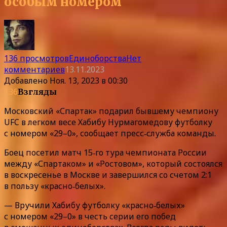
особым номером
136 просмотров
Единоборства
Нет
комментариев
13.11.2023
Добавлено
Ноя. 13, 2023 в 00:30
136
Взгляды
Московский «Спартак» подарил бывшему чемпиону
UFC в легком весе Хабибу Нурмагомедову футболку
с номером «29–0», сообщает пресс‑служба команды.
Боец посетил матч 15‑го тура чемпионата России
между «Спартаком» и «Ростовом», который состоялся
в воскресенье в Москве и завершился со счетом 2:1
в пользу «красно‑белых».
— Вручили Хабибу футболку «красно‑белых»
с номером «29–0» в честь серии его побед