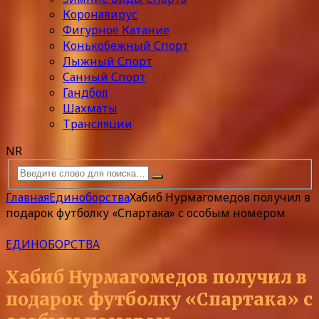
Коронавирус
Фигурное Катание
Конькобежный Спорт
Лыжный Спорт
Санный Спорт
Гандбол
Шахматы
Трансляции
NR
Главная
Единоборства
Хабиб Нурмагомедов получил в
подарок футболку «Спартака» с особым номером
ЕДИНОБОРСТВА
Хабиб Нурмагомедов получил в
подарок футболку «Спартака» с