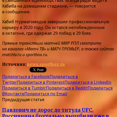
в смешанных единоборствах. Всегда рады видеть
Хабиба на домашнем стадионе, — говорится
в сообщении.
Хабиб Нурмагомедов завершил профессиональную
карьеру в 2020 году. Он остался непобежденным
в октагоне, где одержал 29 побед в 29 боях.
Прямые трансляции матчей МИР РПЛ смотрите
на каналах «Матч ТВ» и МАТЧ ПРЕМЬЕР, а также сайтах
matchtv.ru и sportbox.ru.
Источник:
news.sportbox.ru
Поделиться в Facebook
Поделиться в
Twitter
Поделиться в Pinterest
Поделиться в LinkedIn
Поделиться в Tumblr
Поделиться в Reddit
Поделиться
ВКонтакте
Поделиться по Email
Предыдущая статья
Павлович не дорос до титула UFC.
Россиянина брутально вырубили уже в