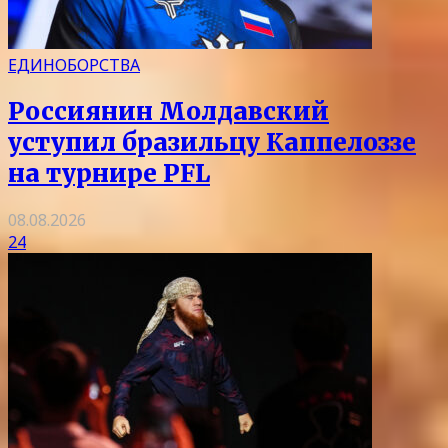
ЕДИНОБОРСТВА
Россиянин Молдавский
уступил бразильцу Каппелоззе
на турнире PFL
08.08.2026
24