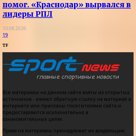
помог. «Краснодар» вырвался в
лидеры РПЛ
10.08.2026
19
TF
Все материалы на данном сайте взяты из открытых
источников - имеют обратную ссылку на материал в
интернете или присланы посетителями сайта и
предоставляются исключительно в
ознакомительных целях.
Права на материалы принадлежат их владельцам.