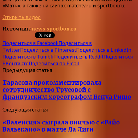
«Матч», а также на сайтах matchtv.ru и sportbox.ru.
Открыть видео
Источник:
news.sportbox.ru
Поделиться в Facebook
Поделиться в
Twitter
Поделиться в Pinterest
Поделиться в LinkedIn
Поделиться в Tumblr
Поделиться в Reddit
Поделиться
ВКонтакте
Поделиться по Email
Предыдущая статья
Тарасова прокомментировала
сотрудничество Трусовой с
французским хореографом Бенуа Ришо
Следующая статья
«Валенсия» сыграла вничью с «Райо
Вальекано» в матче Ла Лиги