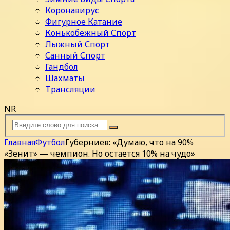
Коронавирус
Фигурное Катание
Конькобежный Спорт
Лыжный Спорт
Санный Спорт
Гандбол
Шахматы
Трансляции
NR
Главная
Футбол
Губерниев: «Думаю, что на 90%
«Зенит» — чемпион. Но остается 10% на чудо»