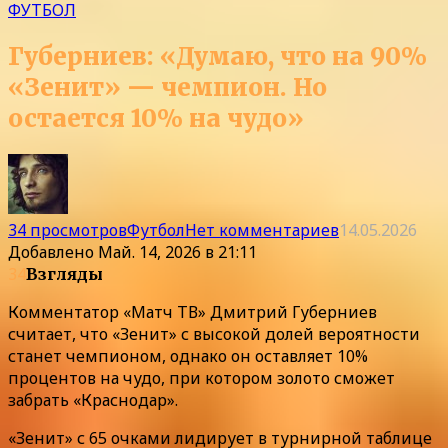
ФУТБОЛ
Губерниев: «Думаю, что на 90%
«Зенит» — чемпион. Но
остается 10% на чудо»
34 просмотров
Футбол
Нет комментариев
14.05.2026
Добавлено
Май. 14, 2026 в 21:11
34
Взгляды
Комментатор «Матч ТВ» Дмитрий Губерниев
считает, что «Зенит» с высокой долей вероятности
станет чемпионом, однако он оставляет 10%
процентов на чудо, при котором золото сможет
забрать «Краснодар».
«Зенит» с 65 очками лидирует в турнирной таблице