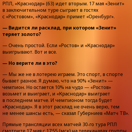
РПЛ, «Краснодар» (63) идет вторым. 17 мая «Зенит»
в заключительном туре сыграет в гостях
с «Ростовом», «Краснодар» примет «Оренбург».
— Видится ли расклад, при котором «Зенит»
теряет золото?
— Очень простой. Если «Ростов» и «Краснодар»
выигрывают. Вот и все.
— Но верите ли в это?
— Мы же не в лотерею играем. Это спорт, в спорте
бывает разное. Я думаю, что на 90% «Зенит» —
чемпион. Но остается 10% на чудо — «Ростов»
возьмет и выиграет, и «Краснодар» выиграет
в последнем матче. И чемпионом тогда будет
«Краснодар». Я в этот расклад не очень верю, тем
не менее шансы есть, — сказал Губерниев «Матч ТВ».
Прямые трансляции всех матчей 30‑го тура РПЛ
смотрите 17 мая с 17:55 (мск) на телеканалах группы