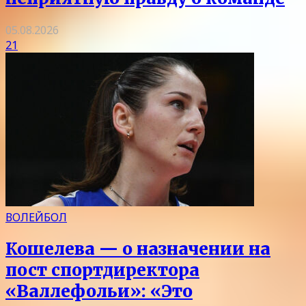
05.08.2026
21
ВОЛЕЙБОЛ
Кошелева — о назначении на
пост спортдиректора
«Валлефольи»: «Это