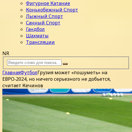
Фигурное Катание
Конькобежный Спорт
Лыжный Спорт
Санный Спорт
Гандбол
Шахматы
Трансляции
NR
Главная
Футбол
Грузия может «пошуметь» на
ЕВРО‑2024, но ничего серьезного не добьется,
считает Кечинов