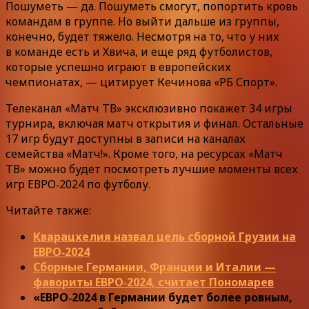
Пошуметь — да. Пошуметь смогут, попортить кровь
командам в группе. Но выйти дальше из группы,
конечно, будет тяжело. Несмотря на то, что у них
в команде есть и Хвича, и еще ряд футболистов,
которые успешно играют в европейских
чемпионатах, — цитирует Кечинова «РБ Спорт».
Телеканал «Матч ТВ» эксклюзивно покажет 34 игры
турнира, включая матч открытия и финал. Остальные
17 игр будут доступны в записи на каналах
семейства «Матч!». Кроме того, на ресурсах «Матч
ТВ» можно будет посмотреть лучшие моменты всех
игр ЕВРО‑2024 по футболу.
Читайте также:
Кварацхелия назвал цель сборной Грузии на
ЕВРО‑2024
Сборные Германии, Франции и Италии —
фавориты ЕВРО‑2024, считает Пономарев
«ЕВРО‑2024 в Германии будет более ровным,