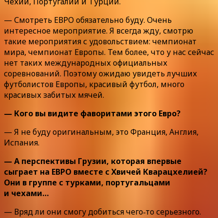
Чехии, Португалии и Турции.
— Смотреть ЕВРО обязательно буду. Очень
интересное мероприятие. Я всегда жду, смотрю
такие мероприятия с удовольствием: чемпионат
мира, чемпионат Европы. Тем более, что у нас сейчас
нет таких международных официальных
соревнований. Поэтому ожидаю увидеть лучших
футболистов Европы, красивый футбол, много
красивых забитых мячей.
— Кого вы видите фаворитами этого Евро?
— Я не буду оригинальным, это Франция, Англия,
Испания.
— А перспективы Грузии, которая впервые
сыграет на ЕВРО вместе с Хвичей Кварацхелией?
Они в группе с турками, португальцами
и чехами…
— Вряд ли они смогу добиться чего‑то серьезного.