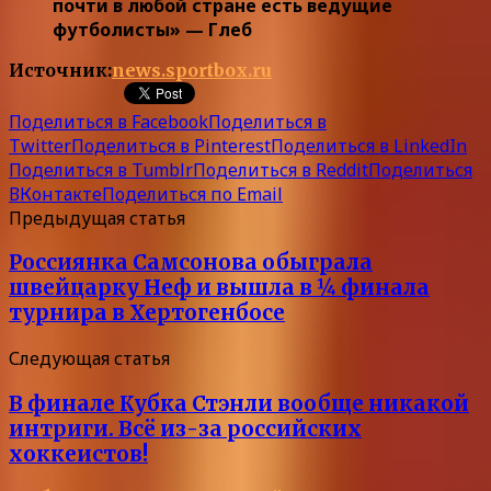
почти в любой стране есть ведущие
футболисты» — Глеб
Источник:
news.sportbox.ru
Поделиться в Facebook
Поделиться в
Twitter
Поделиться в Pinterest
Поделиться в LinkedIn
Поделиться в Tumblr
Поделиться в Reddit
Поделиться
ВКонтакте
Поделиться по Email
Предыдущая статья
Россиянка Самсонова обыграла
швейцарку Неф и вышла в ¼ финала
турнира в Хертогенбосе
Следующая статья
В финале Кубка Стэнли вообще никакой
интриги. Всё из-за российских
хоккеистов!