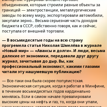
объединения, которые строили разные объекты за
границей — электростанции, металлургические
заводы по всему миру, экспортировали автомобили,
закупали зерно… Весьма серьезная часть доходов
бюджета в СССР, собственно говоря, как и сейчас,
поступала от внешней торговли.
— В восьмидесятые годы на всю страну
прогремела статья Николая Шмелёва в журнале
«Новый мир» — «Авансы и долги». И люди, весьма
далекие от экономики, передавали друг другу
журнал, зачитывая до дыр. Вы, как
профессиональный экономист, какими глазами
читали эту нашумевшую публикацию?
— Все-таки она была скорее популистская.
Экономическая ситуация, когда я работал в Минфине,
в течение восьмидесятых годов кардинально
менялась. Если в самом начале превалировали
высокие цены на нефть и газ, то, когда они упали,
наша экономика, которая до этого росла достаточно