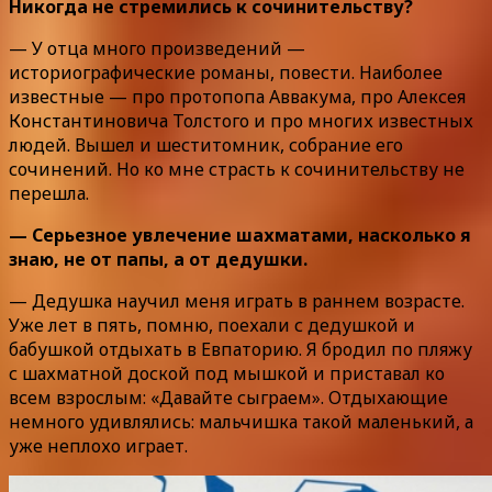
Никогда не стремились к сочинительству?
— У отца много произведений —
историографические романы, повести. Наиболее
известные — про протопопа Аввакума, про Алексея
Константиновича Толстого и про многих известных
людей. Вышел и шеститомник, собрание его
сочинений. Но ко мне страсть к сочинительству не
перешла.
— Серьезное увлечение шахматами, насколько я
знаю, не от папы, а от дедушки.
— Дедушка научил меня играть в раннем возрасте.
Уже лет в пять, помню, поехали с дедушкой и
бабушкой отдыхать в Евпаторию. Я бродил по пляжу
с шахматной доской под мышкой и приставал ко
всем взрослым: «Давайте сыграем». Отдыхающие
немного удивлялись: мальчишка такой маленький, а
уже неплохо играет.