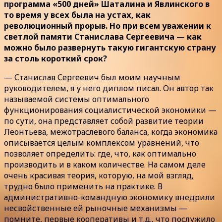
программа «500 дней» Шаталина и Явлинского в
то время у всех была на устах, как
революционный прорыв. Но при всем уважении к
светлой памяти Станислава Сергеевича — как
можно было развернуть такую гигантскую страну
за столь короткий срок?
— Станислав Сергеевич был моим научным
руководителем, я у него диплом писал. Он автор так
называемой системы оптимального
функционирования социалистической экономики —
по сути, она представляет собой развитие теории
Леонтьева, межотраслевого баланса, когда экономика
описывается целым комплексом уравнений, что
позволяет определить: где, что, как оптимально
производить и в каком количестве. На самом деле
очень красивая теория, которую, на мой взгляд,
трудно было применить на практике. В
административно-командную экономику внедрили
несвойственные ей рыночные механизмы —
помните, первые кооперативы и т.д., что послужило