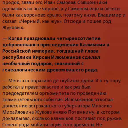
предок, звали его Иван Самолва. Священники
одевались во все черное, а у Самолвы еще и волосы
были как вороново крыло, поэтому князь Владимир и
сказал: «Черный, как жук». Отсюда и пошел род
Жуковых.
— Когда праздновали четырехсотлетие
добровольного присоединения Калмыкии к
Российской империи, тогдашний глава
республики Кирсан Илюмжинов сделал
необычный подарок, связанный с
генеалогическим древом вашего рода.
— Меня это поразило до глубины души. Я в ту пору
работал в правительстве и как раз был
председателем оргкомитета по проведению
знаменательного события. Илюмжинов откопал
донесение астраханского губернатора Михаила
Михайловича Жукова князю Потемкину, в котором
докладывал, сколько калмыков поставил под ружье.
Своего рода мобилизация того времени. Не