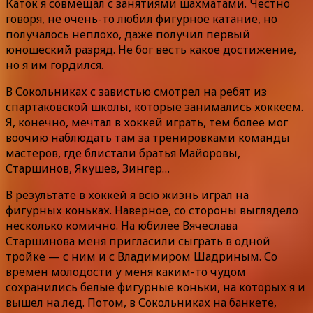
Каток я совмещал с занятиями шахматами. Честно
говоря, не очень-то любил фигурное катание, но
получалось неплохо, даже получил первый
юношеский разряд. Не бог весть какое достижение,
но я им гордился.
В Сокольниках с завистью смотрел на ребят из
спартаковской школы, которые занимались хоккеем.
Я, конечно, мечтал в хоккей играть, тем более мог
воочию наблюдать там за тренировками команды
мастеров, где блистали братья Майоровы,
Старшинов, Якушев, Зингер…
В результате в хоккей я всю жизнь играл на
фигурных коньках. Наверное, со стороны выглядело
несколько комично. На юбилее Вячеслава
Старшинова меня пригласили сыграть в одной
тройке — с ним и с Владимиром Шадриным. Со
времен молодости у меня каким-то чудом
сохранились белые фигурные коньки, на которых я и
вышел на лед. Потом, в Сокольниках на банкете,