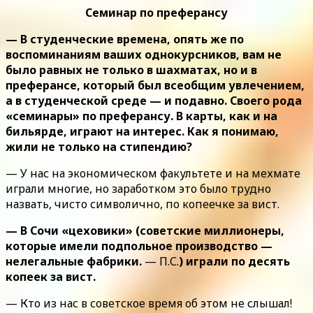
Семинар по преферансу
— В студенческие времена, опять же по
воспоминаниям ваших однокурсников, вам не
было равных не только в шахматах, но и в
преферансе, который был всеобщим увлечением,
а в студенческой среде — и подавно. Своего рода
«семинары» по преферансу. В карты, как и на
бильярде, играют на интерес. Как я понимаю,
жили не только на стипендию?
— У нас на экономическом факультете и на мехмате
играли многие, но заработком это было трудно
назвать, чисто символично, по копеечке за вист.
— В Сочи «цеховики» (советские миллионеры,
которые имели подпольное производство —
нелегальные фабрики.
— П.С.
) играли по десять
копеек за вист.
— Кто из нас в советское время об этом не слышал!