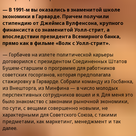
— В 1991-м вы оказались в знаменитой школе
экономики в Гарварде. Причем получили
стипендию от Джеймса Вулфенсона, крупного
финансиста со знаменитой Уолл-стрит, а
впоследствии президента Всемирного банка,
прямо как в фильме «Волк с Уолл-стрит».
— Горбачев на излете политической карьеры
договорился с президентом Соединенных Штатов
Бушем-старшим о программе для работников
советских госорганов, которая предполагала
стажировку в Гарварде. Собрали команду из Госбанка,
из Внешторга, из Минфина — в число молодых
перспективных сотрудников вошел и я. Для меня это
было знакомство с законами рыночной экономики,
по сути, с вещами совершенно новыми, не
характерными для Советского Союза, с такими
предметами, как маркетинг, менеджмент и так
далее.