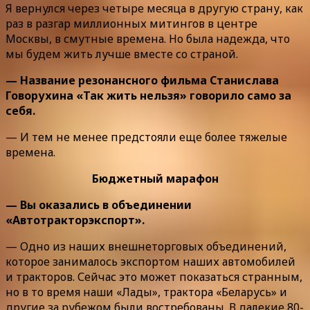
Я вернулся через четыре месяца в другую страну, как
раз в разгар миллионных митингов в центре
Москвы, в смутные времена. Но была надежда, что
мы будем жить лучше вместе со страной.
— Название резонансного фильма Станислава
Говорухина «Так жить нельзя» говорило само за
себя.
— И тем не менее предстояли еще более тяжелые
времена.
Бюджетный марафон
— Вы оказались в объединении
«Автотракторэкспорт».
— Одно из наших внешнеторговых объединений,
которое занималось экспортом наших автомобилей
и тракторов. Сейчас это может показаться странным,
но в то время наши «Лады», трактора «Беларусь» и
другие за рубежом были востребованы. В далекие 80-