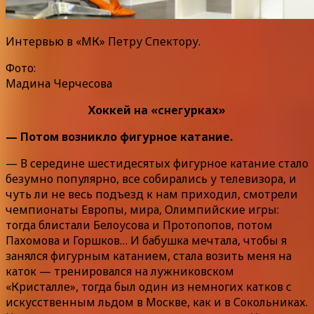
Интервью в «МК» Петру Спектору.
Фото:
Мадина Черчесова
Хоккей на «снегурках»
— Потом возникло фигурное катание.
— В середине шестидесятых фигурное катание стало
безумно популярно, все собирались у телевизора, и
чуть ли не весь подъезд к нам приходил, смотрели
чемпионаты Европы, мира, Олимпийские игры:
тогда блистали Белоусова и Протопопов, потом
Пахомова и Горшков… И бабушка мечтала, чтобы я
занялся фигурным катанием, стала возить меня на
каток — тренировался на лужниковском
«Кристалле», тогда был один из немногих катков с
искусственным льдом в Москве, как и в Сокольниках.