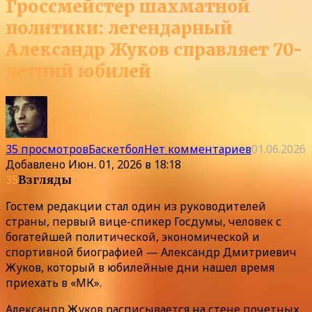
Гроссмейстер шахматной
политики: легендарный
Александр Жуков справляет 70-
летний юбилей
35 просмотров
Баскетбол
Нет комментариев
01.06.2026
Добавлено
Июн. 01, 2026 в 18:18
35
Взгляды
Гостем редакции стал один из руководителей
страны, первый вице-спикер Госдумы, человек с
богатейшей политической, экономической и
спортивной биографией — Александр Дмитриевич
Жуков, который в юбилейные дни нашел время
приехать в «МК».
Александр Жуков расписывается на стене почетных