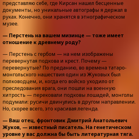
представляю себе, где Кирсан нашел бесценные
документы, но уникальные автографы я держал в
руках. Конечно, они хранятся в этнографическом
музее.
— Перстень на вашем мизинце — тоже имеет
отношение к древнему роду?
— Перстень с гербом — на нем изображены
перевернутая подкова и крест. Почему —
перевернутые? По преданию, во времена татаро-
монгольского нашествия один из Жуковых был
полководцем, и, когда его войско уходило от
преследования врага, они пошли на военную
хитрость — перековали подковы лошадей, монголы
подумали: русичи двинулись в другом направлении.
Но, скорее всего, это красивая легенда.
— Ваш отец, фронтовик Дмитрий Анатольевич
Жуков, — известный писатель. На генетическом
уровне у вас должна бы быть литературная тяга.