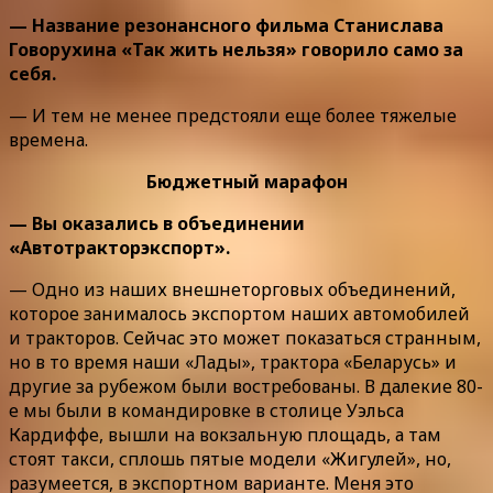
— Название резонансного фильма Станислава
Говорухина «Так жить нельзя» говорило само за
себя.
— И тем не менее предстояли еще более тяжелые
времена.
Бюджетный марафон
— Вы оказались в объединении
«Автотракторэкспорт».
— Одно из наших внешнеторговых объединений,
которое занималось экспортом наших автомобилей
и тракторов. Сейчас это может показаться странным,
но в то время наши «Лады», трактора «Беларусь» и
другие за рубежом были востребованы. В далекие 80-
е мы были в командировке в столице Уэльса
Кардиффе, вышли на вокзальную площадь, а там
стоят такси, сплошь пятые модели «Жигулей», но,
разумеется, в экспортном варианте. Меня это