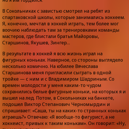
В Сокольниках с завистью смотрел на ребят из
спартаковской школы, которые занимались хоккеем.
Я, конечно, мечтал в хоккей играть, тем более мог
воочию наблюдать там за тренировками команды
мастеров, где блистали братья Майоровы,
Старшинов, Якушев, Зингер…
В результате в хоккей я всю жизнь играл на
фигурных коньках. Наверное, со стороны выглядело
несколько комично. На юбилее Вячеслава
Старшинова меня пригласили сыграть в одной
тройке — с ним и с Владимиром Шадриным. Со
времен молодости у меня каким-то чудом
сохранились белые фигурные коньки, на которых я и
вышел на лед. Потом, в Сокольниках на банкете,
подошел Виктор Степанович Черномырдин и
спрашивает: «Саша, ты на каких-то странных коньках
играешь?» Отвечаю: «Я вообще-то фигурист, а не
хоккеист, привык к таким конькам». Он говорит: «Ну,