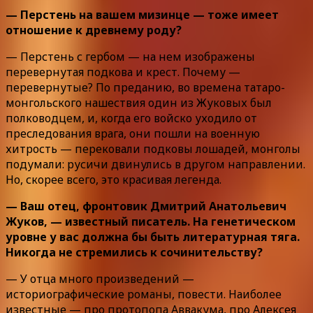
— Перстень на вашем мизинце — тоже имеет
отношение к древнему роду?
— Перстень с гербом — на нем изображены
перевернутая подкова и крест. Почему —
перевернутые? По преданию, во времена татаро-
монгольского нашествия один из Жуковых был
полководцем, и, когда его войско уходило от
преследования врага, они пошли на военную
хитрость — перековали подковы лошадей, монголы
подумали: русичи двинулись в другом направлении.
Но, скорее всего, это красивая легенда.
— Ваш отец, фронтовик Дмитрий Анатольевич
Жуков, — известный писатель. На генетическом
уровне у вас должна бы быть литературная тяга.
Никогда не стремились к сочинительству?
— У отца много произведений —
историографические романы, повести. Наиболее
известные — про протопопа Аввакума, про Алексея