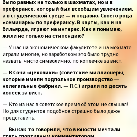
было равных не только в шахматах, но и в
преферансе, который был всеобщим увлечением,
а в студенческой среде — и подавно. Своего рода
«семинары» по преферансу. В карты, как и на
бильярде, играют на интерес. Как я понимаю,
жили не только на стипендию?
— У нас на экономическом факультете и на мехмате
играли многие, но заработком это было трудно
назвать, чисто символично, по копеечке за вист.
— В Сочи «цеховики» (советские миллионеры,
которые имели подпольное производство —
нелегальные фабрики.
— П.С.
) играли по десять
копеек за вист.
— Кто из нас в советское время об этом не слышал!
Но для студентов подобное страшно было даже
представить.
— Вы как-то говорили, что в юности мечтали
стать спортивным комментатором…