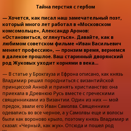
Тайна перстня с гербом
— Хочется, как писал наш замечательный поэт,
который много лет работал в «Московском
комсомольце», Александр Аронов:
«Остановиться, оглянуться». Давайте, как в
любимом советском фильме «Иван Васильевич
меняет профессию», — пронзим время, вернемся
в далекое прошлое. Ваш старинный дворянский
род Жуковых уходит корнями в века…
— В статье у Брокгауза и Ефрона описано, как князь
Владимир решил породниться с византийской
принцессой Анной и принять христианство: она
приехала в Древнюю Русь вместе с греческими
священниками из Византии. Один из них — мой
предок, звали его Иван Самолва. Священники
одевались во все черное, а у Самолвы еще и волосы
были как вороново крыло, поэтому князь Владимир и
сказал: «Черный, как жук». Отсюда и пошел род