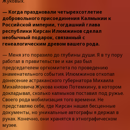
Жуковых.
— Когда праздновали четырехсотлетие
добровольного присоединения Калмыкии к
Российской империи, тогдашний глава
республики Кирсан Илюмжинов сделал
необычный подарок, связанный с
генеалогическим древом вашего рода.
— Меня это поразило до глубины души. Я в ту пору
работал в правительстве и как раз был
председателем оргкомитета по проведению
знаменательного события. Илюмжинов откопал
донесение астраханского губернатора Михаила
Михайловича Жукова князю Потемкину, в котором
докладывал, сколько калмыков поставил под ружье.
Своего рода мобилизация того времени. Не
представляю себе, где Кирсан нашел бесценные
документы, но уникальные автографы я держал в
руках. Конечно, они хранятся в этнографическом
музее.