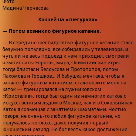
Фото:
Мадина Черчесова
Хоккей на «снегурках»
— Потом возникло фигурное катание.
— В середине шестидесятых фигурное катание стало
безумно популярно, все собирались у телевизора, и
чуть ли не весь подъезд к нам приходил, смотрели
чемпионаты Европы, мира, Олимпийские игры:
тогда блистали Белоусова и Протопопов, потом
Пахомова и Горшков… И бабушка мечтала, чтобы я
занялся фигурным катанием, стала возить меня на
каток — тренировался на лужниковском
«Кристалле», тогда был один из немногих катков с
искусственным льдом в Москве, как и в Сокольниках.
Каток я совмещал с занятиями шахматами. Честно
говоря, не очень-то любил фигурное катание, но
получалось неплохо, даже получил первый
юношеский разряд. Не бог весть какое достижение,
но я им гордился.