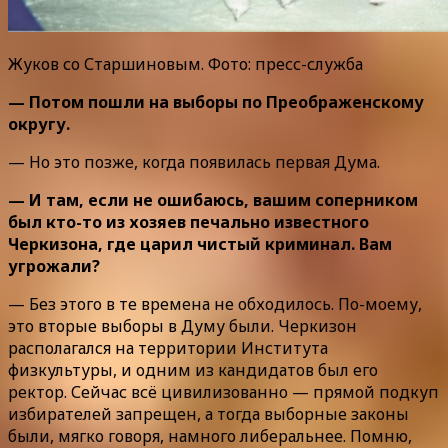
Жуков со Старшиновым. Фото: пресс-служба
— Потом пошли на выборы по Преображенскому
округу.
— Но это позже, когда появилась первая Дума.
— И там, если не ошибаюсь, вашим соперником
был кто-то из хозяев печально известного
Черкизона, где царил чистый криминал. Вам
угрожали?
— Без этого в те времена не обходилось. По-моему,
это вторые выборы в Думу были. Черкизон
располагался на территории Института
физкультуры, и одним из кандидатов был его
ректор. Сейчас всё цивилизованно — прямой подкуп
избирателей запрещен, а тогда выборные законы
были, мягко говоря, намного либеральнее. Помню,