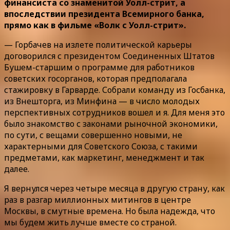
финансиста со знаменитой Уолл-стрит, а
впоследствии президента Всемирного банка,
прямо как в фильме «Волк с Уолл-стрит».
— Горбачев на излете политической карьеры
договорился с президентом Соединенных Штатов
Бушем-старшим о программе для работников
советских госорганов, которая предполагала
стажировку в Гарварде. Собрали команду из Госбанка,
из Внешторга, из Минфина — в число молодых
перспективных сотрудников вошел и я. Для меня это
было знакомство с законами рыночной экономики,
по сути, с вещами совершенно новыми, не
характерными для Советского Союза, с такими
предметами, как маркетинг, менеджмент и так
далее.
Я вернулся через четыре месяца в другую страну, как
раз в разгар миллионных митингов в центре
Москвы, в смутные времена. Но была надежда, что
мы будем жить лучше вместе со страной.