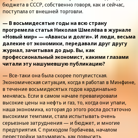
бюджета в СССР, собственно говоря, как и сейчас,
поступала от внешней торговли.
— В восьмидесятые годы на всю страну
прогремела статья Николая Шмелёва в журнале
«Новый мир» — «Авансы и долги». И люди, весьма
далекие от экономики, передавали друг другу
журнал, зачитывая до дыр. Вы, как
профессиональный экономист, какими глазами
читали эту нашумевшую публикацию?
— Все-таки она была скорее популистская.
Экономическая ситуация, когда я работал в Минфине,
в течение восьмидесятых годов кардинально
менялась. Если в самом начале превалировали
высокие цены на нефть и газ, то, когда они упали,
наша экономика, которая до этого росла достаточно
высокими темпами, стала испытывать очень
серьезные затруднения — и бюджет, и многие
предприятия. С приходом Горбачева, началом
перестройки задумались, как повысить