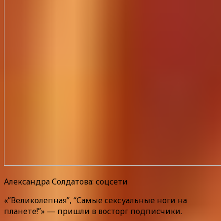
Александра Солдатова: соцсети
«”Великолепная”, “Самые сексуальные ноги на
планете!”» — пришли в восторг подписчики.