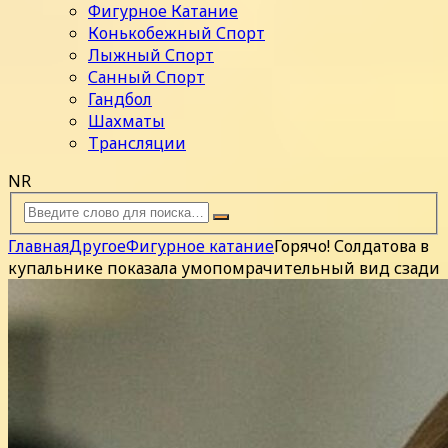
Фигурное Катание
Конькобежный Спорт
Лыжный Спорт
Санный Спорт
Гандбол
Шахматы
Трансляции
NR
Главная
Другое
Фигурное катание
Горячо! Солдатова в
купальнике показала умопомрачительный вид сзади