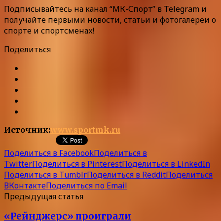
Подписывайтесь на канал “МК-Спорт” в Telegram и
получайте первыми новости, статьи и фотогалереи о
спорте и спортсменах!
Поделиться
Источник:
www.sportmk.ru
Поделиться в Facebook
Поделиться в
Twitter
Поделиться в Pinterest
Поделиться в LinkedIn
Поделиться в Tumblr
Поделиться в Reddit
Поделиться
ВКонтакте
Поделиться по Email
Предыдущая статья
«Рейнджерс» проиграли