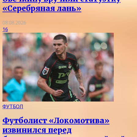
«Серебряная лань»
08.08.2026
16
ФУТБОЛ
Футболист «Локомотива»
извинился перед