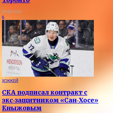
09.08.2026
6
ХОККЕЙ
СКА подписал контракт с
экс‑защитником «Сан‑Хосе»
Кныжовым