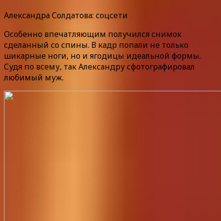
Александра Солдатова: соцсети
Особенно впечатляющим получился снимок
сделанный со спины. В кадр попали не только
шикарные ноги, но и ягодицы идеальной формы.
Судя по всему, так Александру сфотографировал
любимый муж.