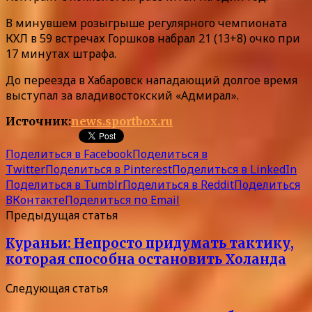
В минувшем розыгрыше регулярного чемпионата
КХЛ в 59 встречах Горшков набрал 21 (13+8) очко при
17 минутах штрафа.
До переезда в Хабаровск нападающий долгое время
выступал за владивостокский «Адмирал».
Источник:
news.sportbox.ru
Поделиться в Facebook
Поделиться в
Twitter
Поделиться в Pinterest
Поделиться в LinkedIn
Поделиться в Tumblr
Поделиться в Reddit
Поделиться
ВКонтакте
Поделиться по Email
Предыдущая статья
Кураньи: Непросто придумать тактику,
которая способна остановить Холанда
Следующая статья