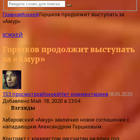
Главная
Хоккей
Горшков продолжит выступать за
«Амур»
ХОККЕЙ
Горшков продолжит выступать
за «Амур»
153 просмотров
Хоккей
Нет комментариев
18.05.2020
Добавлено
Май. 18, 2020 в 23:04
153
Взгляды
Хабаровский «Амур» заключил новое соглашение с
нападающим Александром Горшковым.
Контракт с хоккеистом рассчитан на один год.