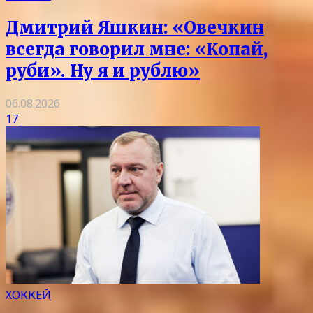
Дмитрий Яшкин: «Овечкин
всегда говорил мне: «Копай,
руби». Ну я и рублю»
06.08.2026
17
ХОККЕЙ