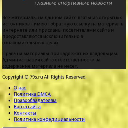
Все материалы на данном сайте взяты из открытых
источников - имеют обратную ссылку на материал в
интернете или присланы посетителями сайта и
предоставляются исключительно в
ознакомительных целях.
Права на материалы принадлежат их владельцам.
Администрация сайта ответственности за
содержание материала не несет.
Copyright © 79s.ru All Rights Reserved.
О нас
Политика DMCA
Правообладателям
Карта сайта
Контакты
Политика конфедициальности