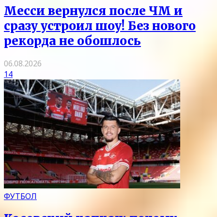
Месси вернулся после ЧМ и
сразу устроил шоу! Без нового
рекорда не обошлось
06.08.2026
14
ФУТБОЛ