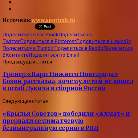
Источник:
www.sportmk.ru
Поделиться в Facebook
Поделиться в
Twitter
Поделиться в Pinterest
Поделиться в LinkedIn
Поделиться в Tumblr
Поделиться в Reddit
Поделиться
ВКонтакте
Поделиться по Email
Предыдущая статья
Тренер «Пари Нижнего Новгорода»
Козин рассказал, почему летом не вошел
в штаб Лукича в сборной России
Следующая статья
«Крылья Советов» победили «Ахмат» и
прервали семиматчевую
безвыигрышную серию в РПЛ