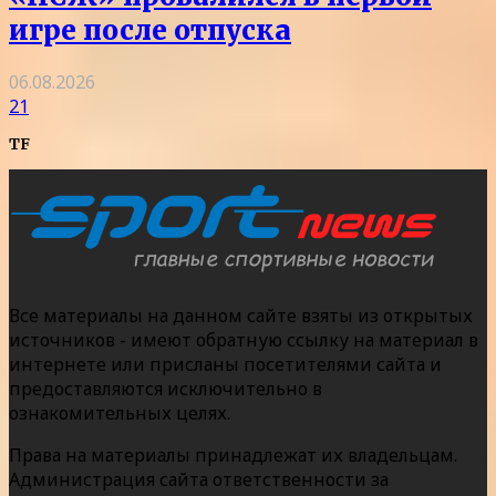
игре после отпуска
06.08.2026
21
TF
Все материалы на данном сайте взяты из открытых
источников - имеют обратную ссылку на материал в
интернете или присланы посетителями сайта и
предоставляются исключительно в
ознакомительных целях.
Права на материалы принадлежат их владельцам.
Администрация сайта ответственности за