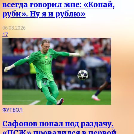
всегда говорил мне: «Копай,
руби». Ну я и рублю»
06.08.2026
17
ФУТБОЛ
Сафонов попал под раздачу.
«ПСЖ» провалился в первой