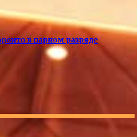
оронто в парном разряде