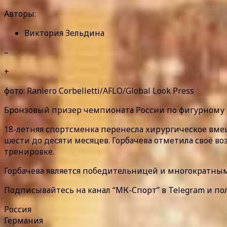
Авторы:
Виктория Зельдина
–
+
фото: Raniero Corbelletti/AFLO/Global Look Press
Бронзовый призер чемпионата России по фигурному к
18-летняя спортсменка перенесла хирургическое вмеш
шести до десяти месяцев. Горбачева отметила своё во
тренировке.
Горбачева является победительницей и многократным
Подписывайтесь на канал “МК-Спорт” в Telegram и по
Россия
Германия