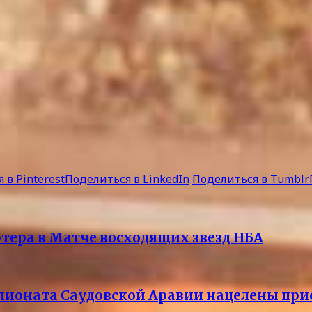
 в Pinterest
Поделиться в LinkedIn
Поделиться в Tumblr
ртера в Матче восходящих звезд НБА
пионата Саудовской Аравии нацелены при