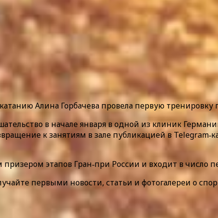
атанию Алина Горбачева провела первую тренировку п
ательство в начале января в одной из клиник Германии
звращение к занятиям в зале публикацией в Telegram‑к
 призером этапов Гран‑при России и входит в число 
лучайте первыми новости, статьи и фотогалереи о спор