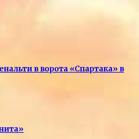
нальти в ворота «Спартака» в
енита»