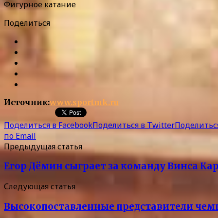
Фигурное катание
Поделиться
Источник:
www.sportmk.ru
Поделиться в Facebook
Поделиться в Twitter
Поделиться
по Email
Предыдущая статья
Егор Дёмин сыграет за команду Винса Ка
Следующая статья
Высокопоставленные представители чем