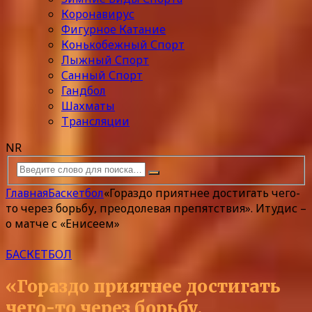
Коронавирус
Фигурное Катание
Конькобежный Спорт
Лыжный Спорт
Санный Спорт
Гандбол
Шахматы
Трансляции
NR
Главная
Баскетбол
«Гораздо приятнее достигать чего-
то через борьбу, преодолевая препятствия». Итудис –
о матче с «Енисеем»
БАСКЕТБОЛ
«Гораздо приятнее достигать
чего-то через борьбу,