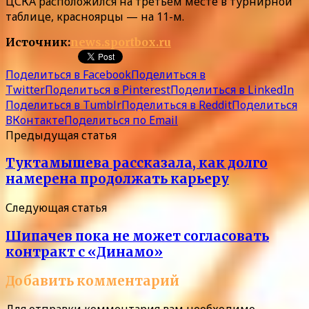
ЦСКА расположился на третьем месте в турнирной
таблице, красноярцы — на 11-м.
Источник:
news.sportbox.ru
Поделиться в Facebook
Поделиться в
Twitter
Поделиться в Pinterest
Поделиться в LinkedIn
Поделиться в Tumblr
Поделиться в Reddit
Поделиться
ВКонтакте
Поделиться по Email
Предыдущая статья
Туктамышева рассказала, как долго
намерена продолжать карьеру
Следующая статья
Шипачев пока не может согласовать
контракт с «Динамо»
Добавить комментарий