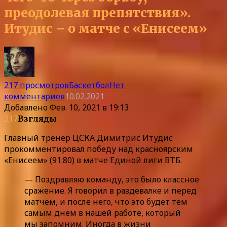
преодолевая препятствия».
Итудис – о матче с «Енисеем»
217 просмотров
Баскетбол
Нет
комментариев
10.02.2021
Добавлено
Фев. 10, 2021 в 19:13
217
Взгляды
Главный тренер ЦСКА Димитрис Итудис
прокомментировал победу над красноярским
«Енисеем» (91:80) в матче Единой лиги ВТБ.
— Поздравляю команду, это было классное
сражение. Я говорил в раздевалке и перед
матчем, и после него, что это будет тем
самым днем в нашей работе, который
мы запомним. Иногда в жизни