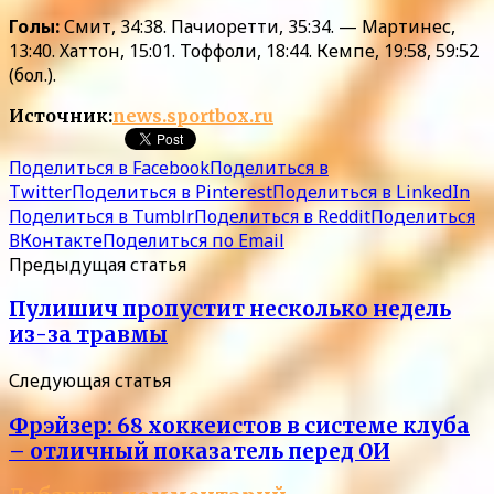
Голы:
Смит, 34:38. Пачиоретти, 35:34. — Мартинес,
13:40. Хаттон, 15:01. Тоффоли, 18:44. Кемпе, 19:58, 59:52
(бол.).
Источник:
news.sportbox.ru
Поделиться в Facebook
Поделиться в
Twitter
Поделиться в Pinterest
Поделиться в LinkedIn
Поделиться в Tumblr
Поделиться в Reddit
Поделиться
ВКонтакте
Поделиться по Email
Предыдущая статья
Пулишич пропустит несколько недель
из-за травмы
Следующая статья
Фрэйзер: 68 хоккеистов в системе клуба
– отличный показатель перед ОИ