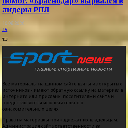
помог. «Краснодар» вырвался в
лидеры РПЛ
10.08.2026
19
TF
Все материалы на данном сайте взяты из открытых
источников - имеют обратную ссылку на материал в
интернете или присланы посетителями сайта и
предоставляются исключительно в
ознакомительных целях.
Права на материалы принадлежат их владельцам.
Администрация сайта ответственности за