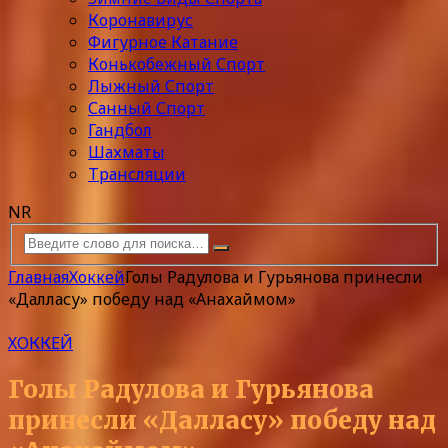
Коронавирус
Фигурное Катание
Конькобежный Спорт
Лыжный Спорт
Санный Спорт
Гандбол
Шахматы
Трансляции
NR
Главная
Хоккей
Голы Радулова и Гурьянова принесли
«Далласу» победу над «Анахаймом»
ХОККЕЙ
Голы Радулова и Гурьянова
принесли «Далласу» победу над