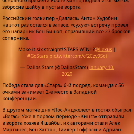
основного времени Роопе Хинтц подвел итог матча,
забросив шайбу в пустые ворота.
Российский голкипер «Далласа» Антон Худобин
на этот раз остался в запасе, «сухую» встречу провел
его напарник Бен Бишоп, отразивший все 27 бросков
соперника.
Make it six straight! STARS WIN!! ?
@Lexus
|
#GoStars
pic.twitter.com/cf2Czv9Soi
— Dallas Stars (@DallasStars)
January 10,
2020
Победа стала для «Старз» 6-й подряд, команда с 56
очками занимает 2-е место в Западной
конференции.
В другом матче дня «Лос-Анджелес» в гостях обыграл
«Вегас». Уже в первом периоде «Кингз» отправили
в ворота хозяев 4 шайбы, их авторами стали Алек
Мартинес, Бен Хаттон, Тайлер Тоффоли и Адриан