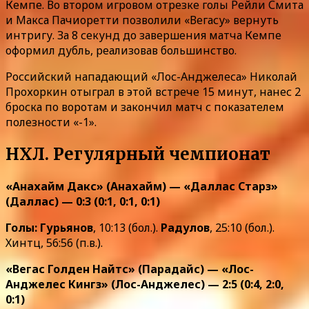
Кемпе. Во втором игровом отрезке голы Рейли Смита
и Макса Пачиоретти позволили «Вегасу» вернуть
интригу. За 8 секунд до завершения матча Кемпе
оформил дубль, реализовав большинство.
Российский нападающий «Лос-Анджелеса» Николай
Прохоркин отыграл в этой встрече 15 минут, нанес 2
броска по воротам и закончил матч с показателем
полезности «-1».
НХЛ. Регулярный чемпионат
«Анахайм Дакс» (Анахайм) — «Даллас Старз»
(Даллас) — 0:3 (0:1, 0:1, 0:1)
Голы:
Гурьянов
, 10:13 (бол.).
Радулов
, 25:10 (бол.).
Хинтц, 56:56 (п.в.).
«Вегас Голден Найтс» (Парадайс) — «Лос-
Анджелес Кингз» (Лос-Анджелес) — 2:5 (0:4, 2:0,
0:1)