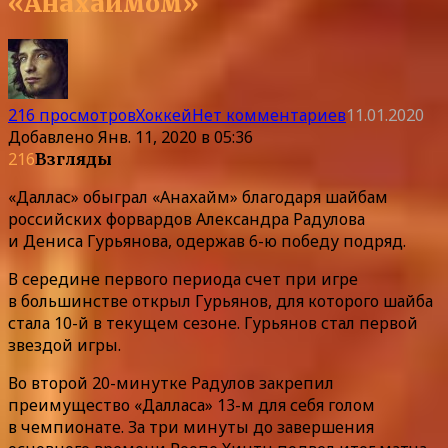
«Анахаймом»
216 просмотров
Хоккей
Нет комментариев
11.01.2020
Добавлено
Янв. 11, 2020 в 05:36
216
Взгляды
«Даллас» обыграл «Анахайм» благодаря шайбам
российских форвардов Александра Радулова
и Дениса Гурьянова, одержав 6-ю победу подряд.
В середине первого периода счет при игре
в большинстве открыл Гурьянов, для которого шайба
стала 10-й в текущем сезоне. Гурьянов стал первой
звездой игры.
Во второй 20-минутке Радулов закрепил
преимущество «Далласа» 13-м для себя голом
в чемпионате. За три минуты до завершения