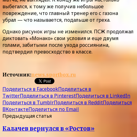
выбегался, к тому же получив небольшое
повреждение, что главный тренер его с газона
убрал — что называется, подальше от греха.
Однако рисунок игры не изменился. ПСЖ продолжал
диктовать «Монако» свои условия и еще двумя
голами, забитыми после ухода россиянина,
подтвердил превосходство в классе.
Источник:
news.sportbox.ru
Поделиться в Facebook
Поделиться в
Twitter
Поделиться в Pinterest
Поделиться в LinkedIn
Поделиться в Tumblr
Поделиться в Reddit
Поделиться
ВКонтакте
Поделиться по Email
Предыдущая статья
Калачев вернулся в «Ростов»