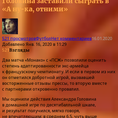
Головина заставили сыграть в
«А ну-ка, отними»
521 просмотров
Футбол
Нет комментариев
16.01.2020
Добавлено
Янв. 16, 2020 в 11:29
521
Взгляды
Два матча «Монако» с «ПСЖ» позволили оценить
степень адаптированности экс-армейца
к французскому чемпионату. И если в первом из них
он отметился добротной игрой, вызвавшей
восторженные отзывы прессы, то вторую вместе
с партнерами откровенно провалил.
Мы оценили действия Александра Головина
в домашней игре по десятибалльной шкале,
и результат получился, мягко говоря,
не впечатляющим: в среднем 6,5, чуть выше