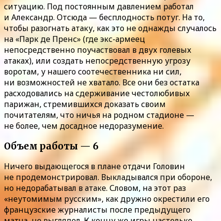
ситуацию. Под постоянным давлением работал
и Александр. Отсюда — бесплодность потуг. На то,
чтобы разогнать атаку, как это не однажды случалось
на «Парк де Пренс» (где экс-армеец
непосредственно поучаствовал в двух голевых
атаках), или создать непосредственную угрозу
воротам, у нашего соотечественника ни сил,
ни возможностей не хватало. Все они без остатка
расходовались на сдерживание честолюбивых
парижан, стремившихся доказать своим
почитателям, что ничья на родном стадионе —
не более, чем досадное недоразумение.
Объем работы — 6
Ничего выдающегося в плане отдачи Головин
не продемонстрировал. Выкладывался при обороне,
но недорабатывал в атаке. Словом, на этот раз
«неутомимым русским», как дружно окрестили его
французские журналисты после предыдущего
матча, не выглядел. К концу же игры настолько