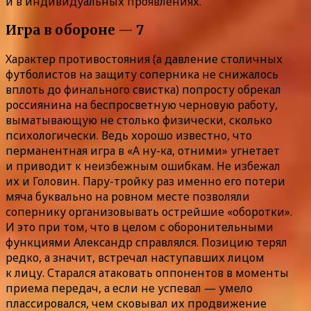
и в индивидуальных проявлениях.
Игра в обороне — 7
Характер противостояния (а давление столичных
футболистов на защиту соперника не снижалось
вплоть до финального свистка) попросту обрекал
россиянина на беспросветную черновую работу,
выматывающую не столько физически, сколько
психологически. Ведь хорошо известно, что
перманентная игра в «А ну-ка, отними» угнетает
и приводит к неизбежным ошибкам. Не избежал
их и Головин. Пару-тройку раз именно его потери
мяча буквально на ровном месте позволяли
сопернику организовывать острейшие «оборотки».
И это при том, что в целом с оборонительными
функциями Александр справлялся. Позицию терял
редко, а значит, встречал наступавших лицом
к лицу. Старался атаковать оппонентов в моменты
приема передач, а если не успевал — умело
плассировался, чем сковывал их продвижение