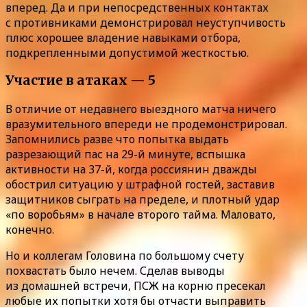
вперед. Да и при непосредственных контактах
с противниками демонстрировал неуступчивость
плюс хорошее владение навыками отбора,
подкрепленными допустимой жесткостью.
Участие в атаках — 5
В отличие от недавнего выездного матча ничего
вразумительного впереди не продемонстрировал.
Запомнились разве что попытка выдать
разрезающий пас на 29-й минуте, вспышка
активности на 37-й, когда россиянин дважды
обострил ситуацию у штрафной гостей, заставив
защитников сыграть на пределе, и плотный удар
«по воробьям» в начале второго тайма. Маловато,
конечно.
Но и коллегам Головина по большому счету
похвастать было нечем. Сделав выводы
из домашней встречи, ПСЖ на корню пресекал
любые их попытки хотя бы отчасти выправить