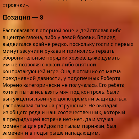
«троечки».
Позиция — 8
Располагался в опорной зоне и действовал либо
в центре газона, либо у левой бровки. Вперед
выдвигался крайне редко, поскольку гости с первых
минут засучили рукава и принялись терзать
оборонительные порядки хозяев, даже думать
им не позволяя о какой-либо внятной
контратакующей игре. Она, в отличие от матча
трехдневной давности, у подопечных Роберта
Морено категорически не получалась. Его ребята,
хотя и пытались взять мяч под контроль, были
вынуждены львиную долю времени защищаться,
растрачивая силы на разрушение. Не выпадал
из общего ряда и наш соотечественник, который
в предыдущей встрече нет-нет, да и улучал
моменты для рейдов по тылам парижан, был
замечен и в подыгрыше нападающим,