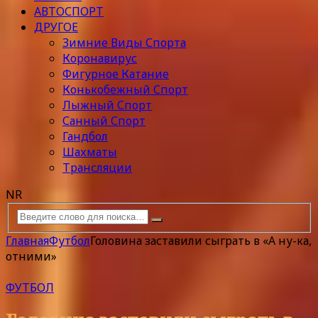
АВТОСПОРТ
ДРУГОЕ
Зимние Виды Спорта
Коронавирус
Фигурное Катание
Конькобежный Спорт
Лыжный Спорт
Санный Спорт
Гандбол
Шахматы
Трансляции
NR
Главная
Футбол
Головина заставили сыграть в «А ну-ка,
отними»
ФУТБОЛ