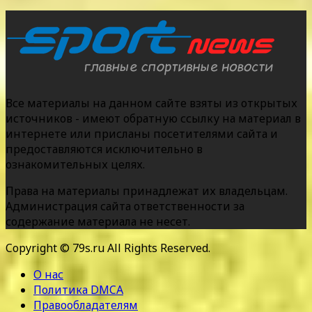
Все материалы на данном сайте взяты из открытых
источников - имеют обратную ссылку на материал в
интернете или присланы посетителями сайта и
предоставляются исключительно в
ознакомительных целях.
Права на материалы принадлежат их владельцам.
Администрация сайта ответственности за
содержание материала не несет.
Copyright © 79s.ru All Rights Reserved.
О нас
Политика DMCA
Правообладателям