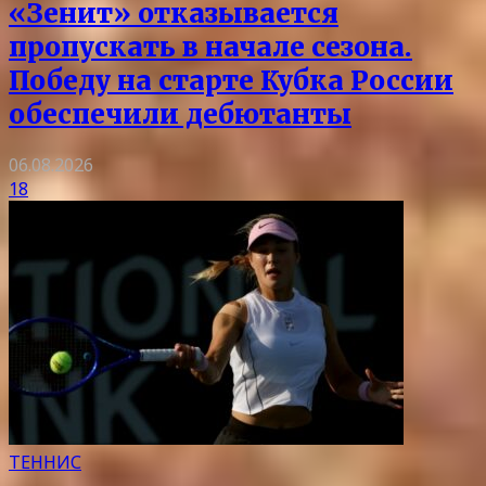
«Зенит» отказывается
пропускать в начале сезона.
Победу на старте Кубка России
обеспечили дебютанты
06.08.2026
18
ТЕННИС