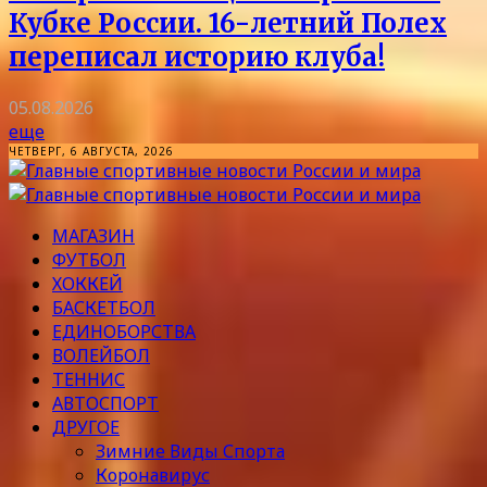
Кубке России. 16-летний Полех
переписал историю клуба!
05.08.2026
еще
ЧЕТВЕРГ, 6 АВГУСТА, 2026
МАГАЗИН
ФУТБОЛ
ХОККЕЙ
БАСКЕТБОЛ
ЕДИНОБОРСТВА
ВОЛЕЙБОЛ
ТЕННИС
АВТОСПОРТ
ДРУГОЕ
Зимние Виды Спорта
Коронавирус