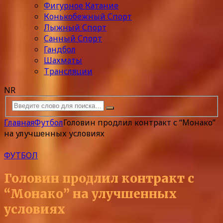
Фигурное Катание
Конькобежный Спорт
Лыжный Спорт
Санный Спорт
Гандбол
Шахматы
Трансляции
NR
Главная
Футбол
Головин продлил контракт с “Монако”
на улучшенных условиях
ФУТБОЛ
Головин продлил контракт с
“Монако” на улучшенных
условиях