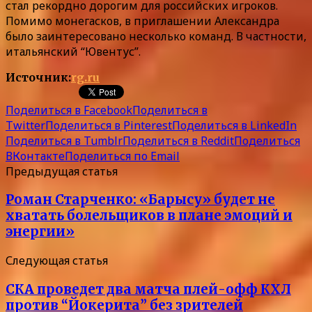
стал рекордно дорогим для российских игроков.
Помимо монегасков, в приглашении Александра
было заинтересовано несколько команд. В частности,
итальянский “Ювентус”.
Источник:
rg.ru
Поделиться в Facebook
Поделиться в
Twitter
Поделиться в Pinterest
Поделиться в LinkedIn
Поделиться в Tumblr
Поделиться в Reddit
Поделиться
ВКонтакте
Поделиться по Email
Предыдущая статья
Роман Старченко: «Барысу» будет не
хватать болельщиков в плане эмоций и
энергии»
Следующая статья
СКА проведет два матча плей-офф КХЛ
против “Йокерита” без зрителей