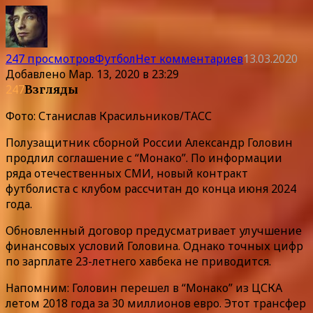
247 просмотров
Футбол
Нет комментариев
13.03.2020
Добавлено
Мар. 13, 2020 в 23:29
247
Взгляды
Фото: Станислав Красильников/ТАСС
Полузащитник сборной России Александр Головин
продлил соглашение с “Монако”. По информации
ряда отечественных СМИ, новый контракт
футболиста с клубом рассчитан до конца июня 2024
года.
Обновленный договор предусматривает улучшение
финансовых условий Головина. Однако точных цифр
по зарплате 23-летнего хавбека не приводится.
Напомним: Головин перешел в “Монако” из ЦСКА
летом 2018 года за 30 миллионов евро. Этот трансфер