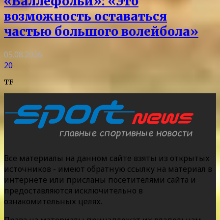
«Валлефольи»: «Это
возможность оставаться
частью большого волейбола»
05.08.2026
20
TF
Все материалы на данном сайте взяты из открытых
источников - имеют обратную ссылку на материал в
интернете или присланы посетителями сайта и
предоставляются исключительно в
ознакомительных целях.