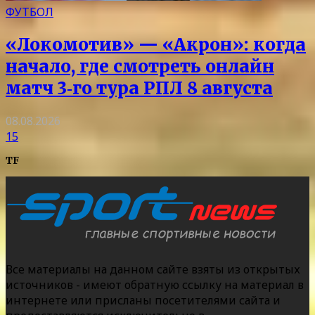
ФУТБОЛ
«Локомотив» — «Акрон»: когда
начало, где смотреть онлайн
матч 3‑го тура РПЛ 8 августа
08.08.2026
15
TF
Все материалы на данном сайте взяты из открытых
источников - имеют обратную ссылку на материал в
интернете или присланы посетителями сайта и