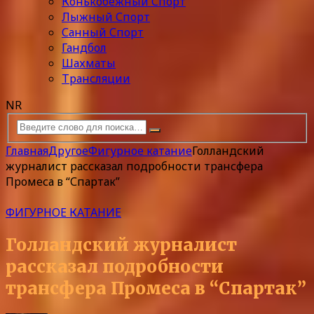
Конькобежный Спорт
Лыжный Спорт
Санный Спорт
Гандбол
Шахматы
Трансляции
NR
Главная
Другое
Фигурное катание
Голландский
журналист рассказал подробности трансфера
Промеса в “Спартак”
ФИГУРНОЕ КАТАНИЕ
Голландский журналист
рассказал подробности
трансфера Промеса в “Спартак”