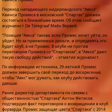
Переход нападающего нидерландского “Аякса”
Квинси Промеса в московский “Спартак” должен
состояться в ближайшее время. Об этом сообщает
журналист De Telegraaf Майк Вервей.
“Позиция “Аякса” такова: если Промес хочет уйти, он
уйдет. Но за приемлемые деньги, и определять это
будет клуб, а не Промес. В клубе не против
переговоров Промеса со “Спартаком”, в “Аяксе” дают
такую свободу действий”, – отметил журналист.
По информации источника, 29-летний Промес
должен завершить свой переход до воскресенья,
чтобы “Аякс” мог думать, как клубу действовать
дальше.
Ранее директор департамента по связям с
общественностью “Спартака” Антон Фетисов
подтвердил факт переговоров о возвращении в клуб
форварда. Промес защищал цвета “Спартака” с 2014