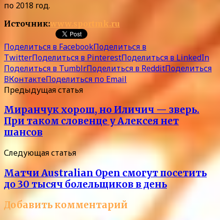
по 2018 год.
Источник:
www.sportmk.ru
Поделиться в Facebook
Поделиться в
Twitter
Поделиться в Pinterest
Поделиться в LinkedIn
Поделиться в Tumblr
Поделиться в Reddit
Поделиться
ВКонтакте
Поделиться по Email
Предыдущая статья
Миранчук хорош, но Иличич — зверь.
При таком словенце у Алексея нет
шансов
Следующая статья
Матчи Australian Open смогут посетить
до 30 тысяч болельщиков в день
Добавить комментарий