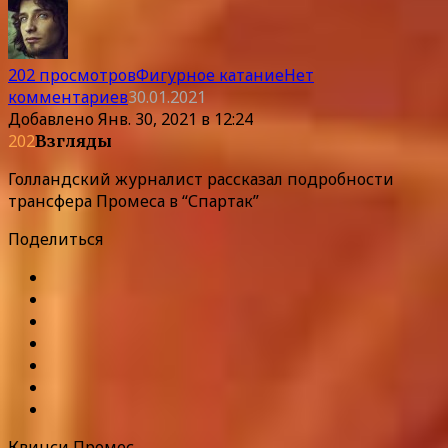
202 просмотров
Фигурное катание
Нет
комментариев
30.01.2021
Добавлено
Янв. 30, 2021 в 12:24
202
Взгляды
Голландский журналист рассказал подробности
трансфера Промеса в “Спартак”
Поделиться
Квинси Промес