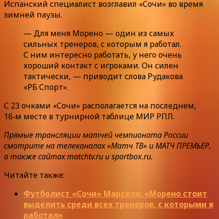
Испанский специалист возглавил «Сочи» во время
зимней паузы.
— Для меня Морено — один из самых
сильных тренеров, с которым я работал.
С ним интересно работать, у него очень
хороший контакт с игроками. Он силен
тактически, — приводит слова Рудакова
«РБ Спорт».
С 23 очками «Сочи» располагается на последнем,
16‑м месте в турнирной таблице МИР РПЛ.
Прямые трансляции матчей чемпионата России
смотрите на телеканалах «Матч ТВ» и МАТЧ ПРЕМЬЕР,
а также сайтах matchtv.ru и sportbox.ru.
Читайте также:
Футболист «Сочи» Марсело: «Морено стоит
выделить среди всех тренеров, с которыми я
работал»