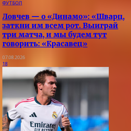
ФУТБОЛ
Ловчев — о «Динамо»: «Шварц,
заткни им всем рот. Выиграй
три матча, и мы будем тут
говорить: «Красавец»
07.08.2026
18