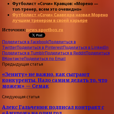
Футболист «Сочи» Кравцов: «Морено —
топ‑тренер, всем это очевидно»
Футболист «Сочи» Сааведра назвал Морено
лучшим тренером в своей карьере
Источник:
news.sportbox.ru
Поделиться в Facebook
Поделиться в
Twitter
Поделиться в Pinterest
Поделиться в LinkedIn
Поделиться в Tumblr
Поделиться в Reddit
Поделиться
ВКонтакте
Поделиться по Email
Предыдущая статья
«Зениту» не важно, как сыграют
конкуренты. Надо самим делать то, что
можем» — Семак
Следующая статья
Алекс Гальченюк подписал контракт с
«Амуром» на один год