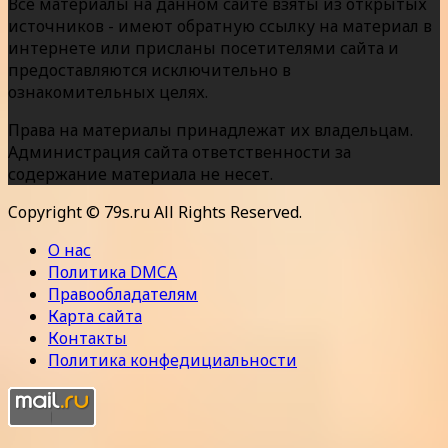
Все материалы на данном сайте взяты из открытых
источников - имеют обратную ссылку на материал в
интернете или присланы посетителями сайта и
предоставляются исключительно в
ознакомительных целях.
Права на материалы принадлежат их владельцам.
Администрация сайта ответственности за
содержание материала не несет.
Copyright © 79s.ru All Rights Reserved.
О нас
Политика DMCA
Правообладателям
Карта сайта
Контакты
Политика конфедициальности