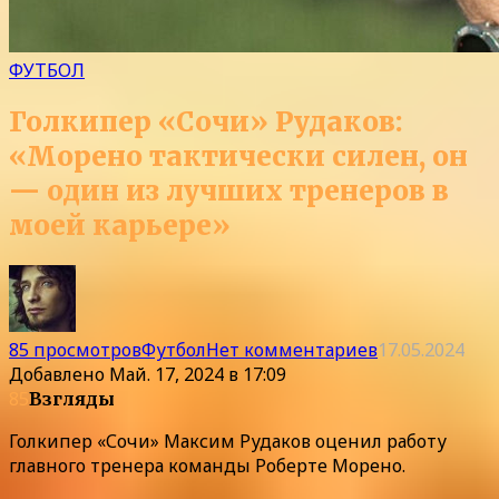
ФУТБОЛ
Голкипер «Сочи» Рудаков:
«Морено тактически силен, он
— один из лучших тренеров в
моей карьере»
85 просмотров
Футбол
Нет комментариев
17.05.2024
Добавлено
Май. 17, 2024 в 17:09
85
Взгляды
Голкипер «Сочи» Максим Рудаков оценил работу
главного тренера команды Роберте Морено.