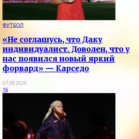
ФУТБОЛ
«Не соглашусь, что Даку
индивидуалист. Доволен, что у
нас появился новый яркий
форвард» — Карседо
07.08.2026
16