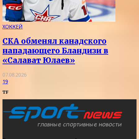
ХОККЕЙ
СКА обменял канадского
нападающего Бландизи в
«Салават Юлаев»
07.08.2026
19
TF