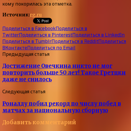
кому покорилась эта отметка.
Источник:
rg.ru
Поделиться в Facebook
Поделиться в
Twitter
Поделиться в Pinterest
Поделиться в LinkedIn
Поделиться в Tumblr
Поделиться в Reddit
Поделиться
ВКонтакте
Поделиться по Email
Предыдущая статья
Достижение Овечкина никто не мог
повторить больше 50 лет! Такое Гретцки
даже не снилось
Следующая статья
Роналду побил рекорд по числу побед в
матчах за национальную сборную
Добавить комментарий