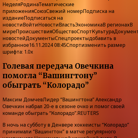
Неделя
Родина
Тематические
приложения
Союз
Свежий номер
Подписка
на
издание
Подписаться на
новости
Войти
Новости
Власть
Экономика
В регионах
В
мире
Происшествия
Общество
Спорт
Культура
Докумен
новостей
ДокументыСпецпроекты
добавить в
избранное
16.11.2024 08:45Спорт
изменить размер
шрифта: 1.0x
Голевая передача Овечкина
помогла “Вашингтону”
обыграть “Колорадо”
Максим ДомчевЛидер “Вашингтона” Александр
Овечкин набрал 20-е в сезоне очко и помог своей
команде обыграть “Колорадо”.REUTERS
В ночь на субботу в Денвере хоккеисты “Колорадо”
принимали “Вашингтон” в матче регулярного