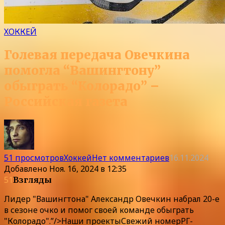
ХОККЕЙ
Голевая передача Овечкина
помогла “Вашингтону”
обыграть “Колорадо” –
Российская газета
51 просмотров
Хоккей
Нет комментариев
16.11.2024
Добавлено
Ноя. 16, 2024 в 12:35
51
Взгляды
Лидер "Вашингтона" Александр Овечкин набрал 20-е
в сезоне очко и помог своей команде обыграть
"Колорадо".”/>
Наши
проекты
Свежий номер
РГ-