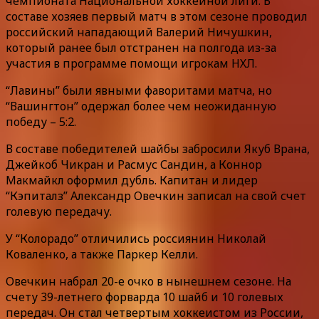
чемпионата Национальной хоккейной лиги. В
составе хозяев первый матч в этом сезоне проводил
российский нападающий Валерий Ничушкин,
который ранее был отстранен на полгода из-за
участия в программе помощи игрокам НХЛ.
“Лавины” были явными фаворитами матча, но
“Вашингтон” одержал более чем неожиданную
победу – 5:2.
В составе победителей шайбы забросили Якуб Врана,
Джейкоб Чикран и Расмус Сандин, а Коннор
Макмайкл оформил дубль. Капитан и лидер
“Кэпиталз” Александр Овечкин записал на свой счет
голевую передачу.
У “Колорадо” отличились россиянин Николай
Коваленко, а также Паркер Келли.
Овечкин набрал 20-е очко в нынешнем сезоне. На
счету 39-летнего форварда 10 шайб и 10 голевых
передач. Он стал четвертым хоккеистом из России,