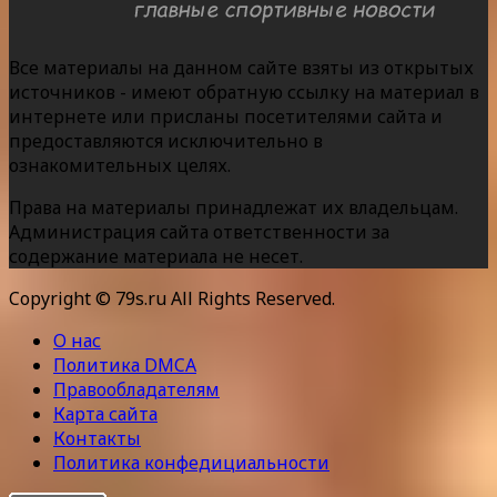
Все материалы на данном сайте взяты из открытых
источников - имеют обратную ссылку на материал в
интернете или присланы посетителями сайта и
предоставляются исключительно в
ознакомительных целях.
Права на материалы принадлежат их владельцам.
Администрация сайта ответственности за
содержание материала не несет.
Copyright © 79s.ru All Rights Reserved.
О нас
Политика DMCA
Правообладателям
Карта сайта
Контакты
Политика конфедициальности