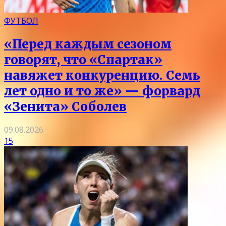
ФУТБОЛ
«Перед каждым сезоном
говорят, что «Спартак»
навяжет конкуренцию. Семь
лет одно и то же» — форвард
«Зенита» Соболев
09.08.2026
15