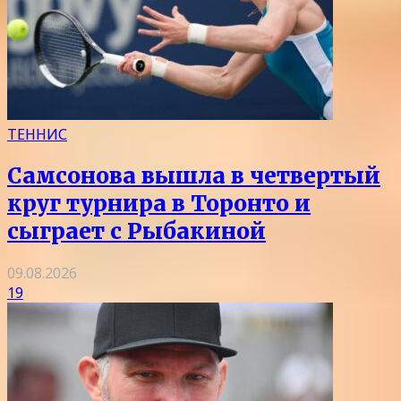
ТЕННИС
Самсонова вышла в четвертый
круг турнира в Торонто и
сыграет с Рыбакиной
09.08.2026
19