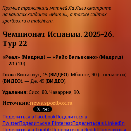
Прямые трансляции матчей Ла Лиги смотрите
на каналах холдинга «Матч!», а также сайтах
sportbox.ru и matchtv.ru.
Чемпионат Испании. 2025-26.
Тур 22
«Реал» (Мадрид) — «Райо Вальекано» (Мадрид)
— 2:1
(1:0)
Голы:
Винисиус, 15 (
ВИДЕО
). Мбаппе, 90 (с пенальти)
(
ВИДЕО
). — Де, 49 (
ВИДЕО
).
Удаления:
Сисс, 80. Чаваррия, 90.
Источник:
news.sportbox.ru
Поделиться в Facebook
Поделиться в
Twitter
Поделиться в Pinterest
Поделиться в LinkedIn
Поделиться в Tumblr
Поделиться в Reddit
Поделиться