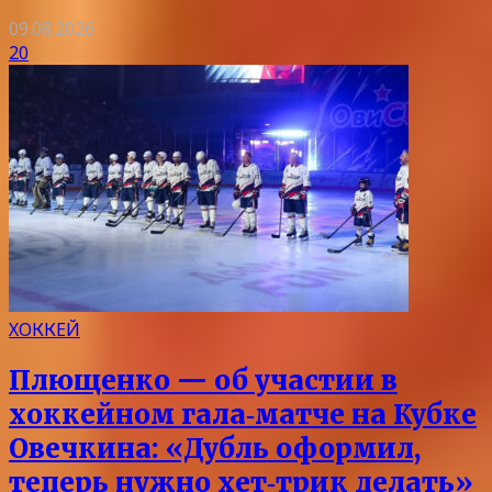
09.08.2026
20
ХОККЕЙ
Плющенко — об участии в
хоккейном гала‑матче на Кубке
Овечкина: «Дубль оформил,
теперь нужно хет‑трик делать»