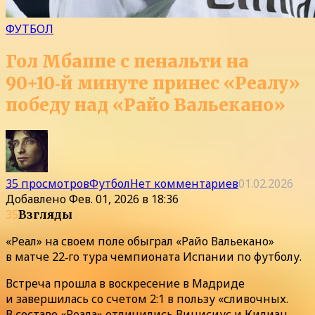
ФУТБОЛ
Гол Мбаппе с пенальти на
90+10‑й минуте принес «Реалу»
победу над «Райо Вальекано»
35 просмотров
Футбол
Нет комментариев
01.02.2026
Добавлено
Фев. 01, 2026 в 18:36
35
Взгляды
«Реал» на своем поле обыграл «Райо Вальекано»
в матче 22‑го тура чемпионата Испании по футболу.
Встреча прошла в воскресение в Мадриде
и завершилась со счетом 2:1 в пользу «сливочных.
В составе «Реала» отличились Винисиус и Килиан