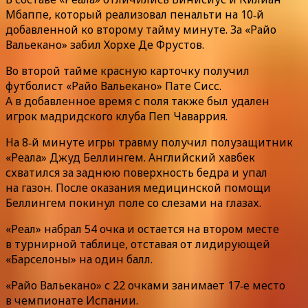
Мбаппе, который реализовал пенальти на 10‑й
добавленной ко второму тайму минуте. За «Райо
Вальекано» забил Хорхе Де Фрустов.
Во второй тайме красную карточку получил
футболист «Райо Вальекано» Пате Сисс.
А в добавленное время с поля также был удален
игрок мадридского клуба Пеп Чаваррия.
На 8‑й минуте игры травму получил полузащитник
«Реала» Джуд Беллингем. Английский хавбек
схватился за заднюю поверхность бедра и упал
на газон. После оказания медицинской помощи
Беллингем покинул поле со слезами на глазах.
«Реал» набрал 54 очка и остается на втором месте
в турнирной таблице, отставая от лидирующей
«Барселоны» на один балл.
«Райо Вальекано» с 22 очками занимает 17‑е место
в чемпионате Испании.