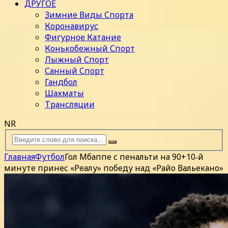
ДРУГОЕ
Зимние Виды Спорта
Коронавирус
Фигурное Катание
Конькобежный Спорт
Лыжный Спорт
Санный Спорт
Гандбол
Шахматы
Трансляции
NR
Главная
Футбол
Гол Мбаппе с пенальти на 90+10‑й
минуте принес «Реалу» победу над «Райо Вальекано»