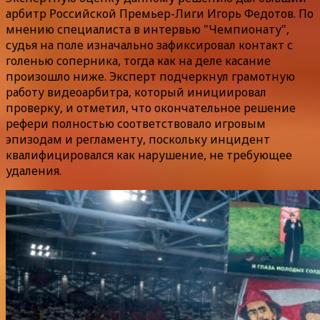
арбитр Российской Премьер-Лиги Игорь Федотов. По
мнению специалиста в интервью "Чемпионату",
судья на поле изначально зафиксировал контакт с
голенью соперника, тогда как на деле касание
произошло ниже. Эксперт подчеркнул грамотную
работу видеоарбитра, который инициировал
проверку, и отметил, что окончательное решение
рефери полностью соответствовало игровым
эпизодам и регламенту, поскольку инцидент
квалифицировался как нарушение, не требующее
удаления.