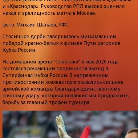
и «Краснодар». Руководство РПЛ высоко оценило
накал и зрелищность матча в Москве.
фото: Михаил Шапаев, РФС
Столичное дерби завершилось минимальной
победой красно-белых в финале Пути регионов
Кубка России.
На домашней арене "Спартака" 6 мая 2026 года
состоялся решающий поединок за выход в
Суперфинал Кубка России. В напряженном
противостоянии хозяева поля оказались сильнее
армейской команды благодаря единственному
точному удару, который позволил им продолжить
борьбу за главный трофей турнира.