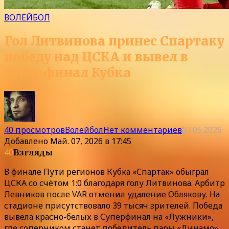
ВОЛЕЙБОЛ
Гол Литвинова принес Спартаку
победу над ЦСКА и вывел в
Суперфинал Кубка
40 просмотров
Волейбол
Нет комментариев
07.05.2026
Добавлено
Май. 07, 2026 в 17:45
40
Взгляды
В финале Пути регионов Кубка «Спартак» обыграл
ЦСКА со счётом 1:0 благодаря голу Литвинова. Арбитр
Левников после VAR отменил удаление Облякову. На
стадионе присутствовало 39 тысяч зрителей. Победа
вывела красно-белых в Суперфинал на «Лужники»,
где соперником станет победитель пары «Динамо»