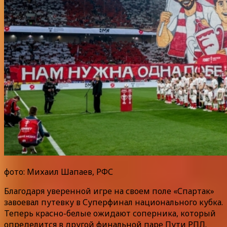
фото: Михаил Шапаев, РФС
Благодаря уверенной игре на своем поле «Спартак»
завоевал путевку в Суперфинал национального кубка.
Теперь красно-белые ожидают соперника, который
определится в другой финальной паре Пути РПЛ.