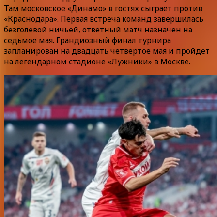
Там московское «Динамо» в гостях сыграет против
«Краснодара». Первая встреча команд завершилась
безголевой ничьей, ответный матч назначен на
седьмое мая. Грандиозный финал турнира
запланирован на двадцать четвертое мая и пройдет
на легендарном стадионе «Лужники» в Москве.