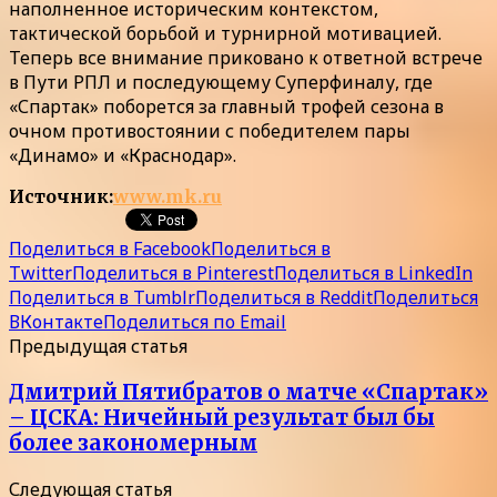
наполненное историческим контекстом,
тактической борьбой и турнирной мотивацией.
Теперь все внимание приковано к ответной встрече
в Пути РПЛ и последующему Суперфиналу, где
«Спартак» поборется за главный трофей сезона в
очном противостоянии с победителем пары
«Динамо» и «Краснодар».
Источник:
www.mk.ru
Поделиться в Facebook
Поделиться в
Twitter
Поделиться в Pinterest
Поделиться в LinkedIn
Поделиться в Tumblr
Поделиться в Reddit
Поделиться
ВКонтакте
Поделиться по Email
Предыдущая статья
Дмитрий Пятибратов о матче «Спартак»
– ЦСКА: Ничейный результат был бы
более закономерным
Следующая статья