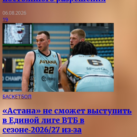
06.08.2026
19
БАСКЕТБОЛ
«Астана» не сможет выступить
в Единой лиге ВТБ в
сезоне‑2026/27 из‑за