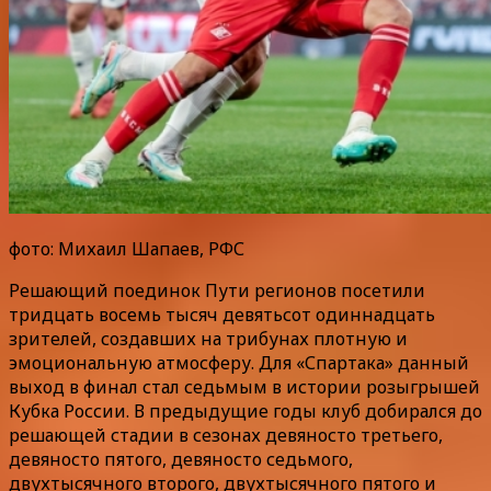
фото: Михаил Шапаев, РФС
Решающий поединок Пути регионов посетили
тридцать восемь тысяч девятьсот одиннадцать
зрителей, создавших на трибунах плотную и
эмоциональную атмосферу. Для «Спартака» данный
выход в финал стал седьмым в истории розыгрышей
Кубка России. В предыдущие годы клуб добирался до
решающей стадии в сезонах девяносто третьего,
девяносто пятого, девяносто седьмого,
двухтысячного второго, двухтысячного пятого и