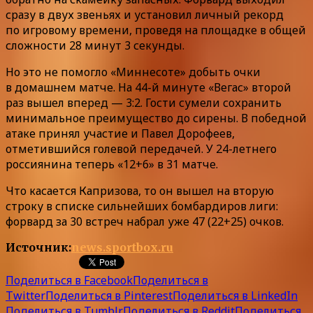
сразу в двух звеньях и установил личный рекорд
по игровому времени, проведя на площадке в общей
сложности 28 минут 3 секунды.
Но это не помогло «Миннесоте» добыть очки
в домашнем матче. На 44-й минуте «Вегас» второй
раз вышел вперед — 3:2. Гости сумели сохранить
минимальное преимущество до сирены. В победной
атаке принял участие и Павел Дорофеев,
отметившийся голевой передачей. У 24-летнего
россиянина теперь «12+6» в 31 матче.
Что касается Капризова, то он вышел на вторую
строку в списке сильнейших бомбардиров лиги:
форвард за 30 встреч набрал уже 47 (22+25) очков.
Источник:
news.sportbox.ru
Поделиться в Facebook
Поделиться в
Twitter
Поделиться в Pinterest
Поделиться в LinkedIn
Поделиться в Tumblr
Поделиться в Reddit
Поделиться