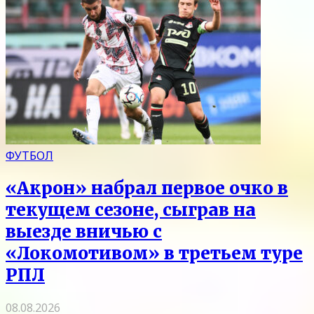
ФУТБОЛ
«Акрон» набрал первое очко в
текущем сезоне, сыграв на
выезде вничью с
«Локомотивом» в третьем туре
РПЛ
08.08.2026