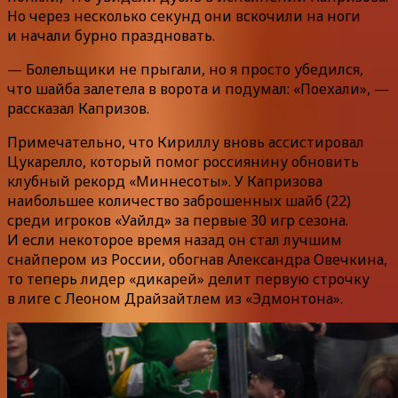
Но через несколько секунд они вскочили на ноги
и начали бурно праздновать.
— Болельщики не прыгали, но я просто убедился,
что шайба залетела в ворота и подумал: «Поехали», —
рассказал Капризов.
Примечательно, что Кириллу вновь ассистировал
Цукарелло, который помог россиянину обновить
клубный рекорд «Миннесоты». У Капризова
наибольшее количество заброшенных шайб (22)
среди игроков «Уайлд» за первые 30 игр сезона.
И если некоторое время назад он стал лучшим
снайпером из России, обогнав Александра Овечкина,
то теперь лидер «дикарей» делит первую строчку
в лиге с Леоном Драйзайтлем из «Эдмонтона».