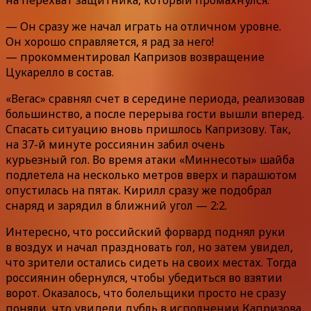
на перехват защитника, который промахнулся.
— Он сразу же начал играть на отличном уровне.
Он хорошо справляется, я рад за него!
— прокомментировал Капризов возвращение
Цукарелло в состав.
«Вегас» сравнял счет в середине периода, реализовав
большинство, а после перерыва гости вышли вперед.
Спасать ситуацию вновь пришлось Капризову. Так,
на 37-й минуте россиянин забил очень
курьезный гол. Во время атаки «Миннесоты» шайба
подлетела на несколько метров вверх и парашютом
опустилась на пятак. Кирилл сразу же подобрал
снаряд и зарядил в ближний угол — 2:2.
Интересно, что российский форвард поднял руки
в воздух и начал праздновать гол, но затем увидел,
что зрители остались сидеть на своих местах. Тогда
россиянин обернулся, чтобы убедиться во взятии
ворот. Оказалось, что болельщики просто не сразу
поняли, что увидели дубль в исполнении Капризова.