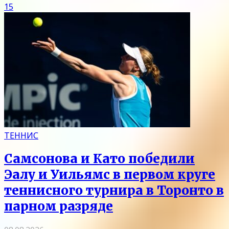
15
ТЕННИС
Самсонова и Като победили
Эалу и Уильямс в первом круге
теннисного турнира в Торонто в
парном разряде