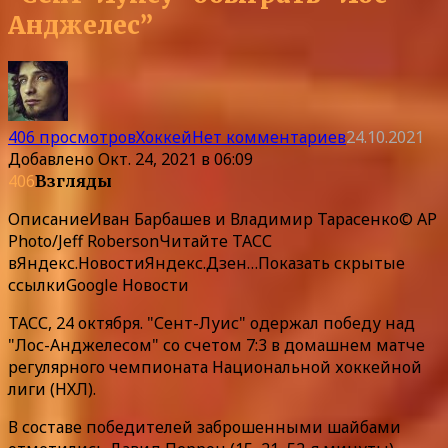
Анджелес”
406 просмотров
Хоккей
Нет комментариев
24.10.2021
Добавлено
Окт. 24, 2021 в 06:09
406
Взгляды
Описание
Иван Барбашев и Владимир Тарасенко© AP
Photo/Jeff RobersonЧитайте ТАСС
в
Яндекс.Новости
Яндекс.Дзен
…
Показать скрытые
ссылки
Google Новости
ТАСС, 24 октября. "Сент-Луис" одержал победу над
"Лос-Анджелесом" со счетом 7:3 в домашнем матче
регулярного чемпионата Национальной хоккейной
лиги (НХЛ).
В составе победителей заброшенными шайбами