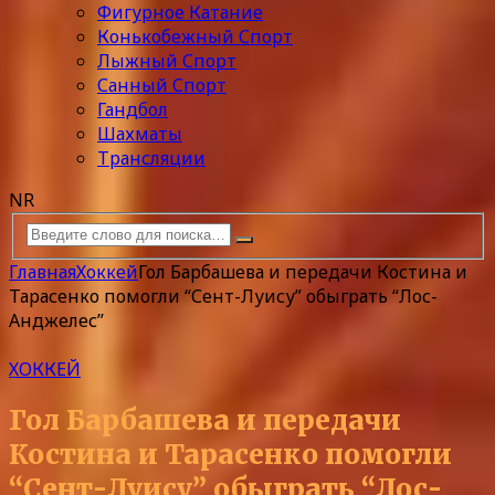
Фигурное Катание
Конькобежный Спорт
Лыжный Спорт
Санный Спорт
Гандбол
Шахматы
Трансляции
NR
Главная
Хоккей
Гол Барбашева и передачи Костина и
Тарасенко помогли “Сент-Луису” обыграть “Лос-
Анджелес”
ХОККЕЙ
Гол Барбашева и передачи
Костина и Тарасенко помогли
“Сент-Луису” обыграть “Лос-