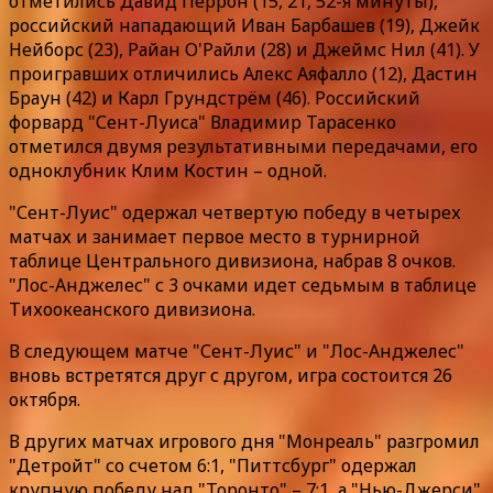
отметились Давид Перрон (15, 21, 52-я минуты),
российский нападающий Иван Барбашев (19), Джейк
Нейборс (23), Райан О'Райли (28) и Джеймс Нил (41). У
проигравших отличились Алекс Аяфалло (12), Дастин
Браун (42) и Карл Грундстрём (46). Российский
форвард "Сент-Луиса" Владимир Тарасенко
отметился двумя результативными передачами, его
одноклубник Клим Костин – одной.
"Сент-Луис" одержал четвертую победу в четырех
матчах и занимает первое место в турнирной
таблице Центрального дивизиона, набрав 8 очков.
"Лос-Анджелес" с 3 очками идет седьмым в таблице
Тихоокеанского дивизиона.
В следующем матче "Сент-Луис" и "Лос-Анджелес"
вновь встретятся друг с другом, игра состоится 26
октября.
В других матчах игрового дня "Монреаль" разгромил
"Детройт" со счетом 6:1, "Питтсбург" одержал
крупную победу над "Торонто" – 7:1, а "Нью-Джерси"