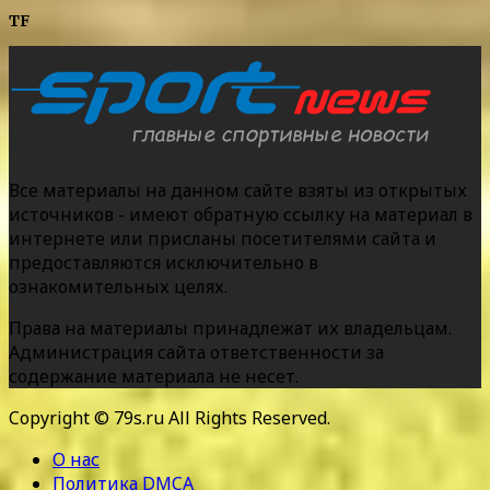
TF
Все материалы на данном сайте взяты из открытых
источников - имеют обратную ссылку на материал в
интернете или присланы посетителями сайта и
предоставляются исключительно в
ознакомительных целях.
Права на материалы принадлежат их владельцам.
Администрация сайта ответственности за
содержание материала не несет.
Copyright © 79s.ru All Rights Reserved.
О нас
Политика DMCA