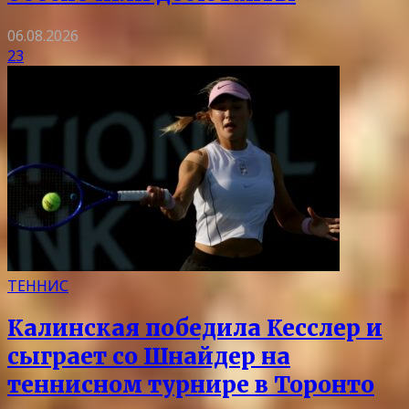
06.08.2026
23
ТЕННИС
Калинская победила Кесслер и
сыграет со Шнайдер на
теннисном турнире в Торонто