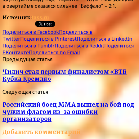
в овертайме оказался сильнее "Баффало" – 2:1.
Источник:
tass.ru
Поделиться в Facebook
Поделиться в
Twitter
Поделиться в Pinterest
Поделиться в LinkedIn
Поделиться в Tumblr
Поделиться в Reddit
Поделиться
ВКонтакте
Поделиться по Email
Предыдущая статья
Чилич стал первым финалистом «ВТБ
Кубка Кремля»
Следующая статья
Российский боец MMA вышел на бой под
чужим флагом из-за ошибки
организаторов
Добавить комментарий