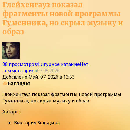
Глейхенгауз показал
фрагменты новой программы
Гуменника, но скрыл музыку и
образ
38 просмотров
Фигурное катание
Нет
комментариев
07.05.2026
Добавлено
Май. 07, 2026 в 13:53
38
Взгляды
Глейхенгауз показал фрагменты новой программы
Гуменника, но скрыл музыку и образ
Авторы:
Виктория Зельдина