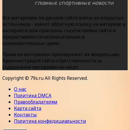
Все материалы на данном сайте взяты из открытых
источников - имеют обратную ссылку на материал в
интернете или присланы посетителями сайта и
предоставляются исключительно в
ознакомительных целях.
Права на материалы принадлежат их владельцам.
Администрация сайта ответственности за
содержание материала не несет.
Copyright © 79s.ru All Rights Reserved.
О нас
Политика DMCA
Правообладателям
Карта сайта
Контакты
Политика конфедициальности