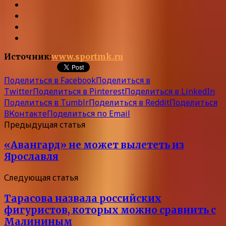
Источник:
www.sportmk.ru
Поделиться в Facebook
Поделиться в
Twitter
Поделиться в Pinterest
Поделиться в LinkedIn
Поделиться в Tumblr
Поделиться в Reddit
Поделиться
ВКонтакте
Поделиться по Email
Предыдущая статья
«Авангард» не может вылететь из
Ярославля
Следующая статья
Тарасова назвала российских
фигуристов, которых можно сравнить с
Малининым