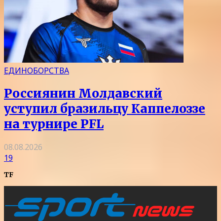
ЕДИНОБОРСТВА
Россиянин Молдавский
уступил бразильцу Каппелоззе
на турнире PFL
08.08.2026
19
TF