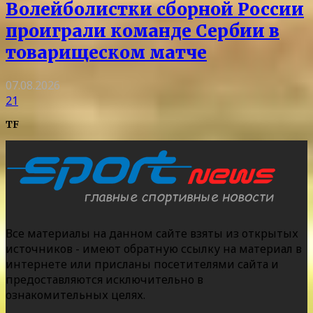
Волейболистки сборной России
проиграли команде Сербии в
товарищеском матче
07.08.2026
21
TF
Все материалы на данном сайте взяты из открытых
источников - имеют обратную ссылку на материал в
интернете или присланы посетителями сайта и
предоставляются исключительно в
ознакомительных целях.