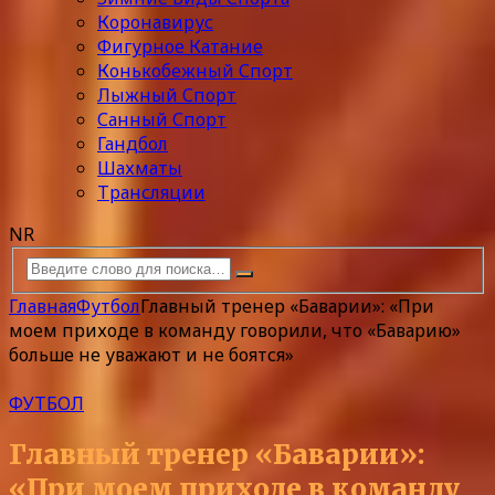
Коронавирус
Фигурное Катание
Конькобежный Спорт
Лыжный Спорт
Санный Спорт
Гандбол
Шахматы
Трансляции
NR
Главная
Футбол
Главный тренер «Баварии»: «При
моем приходе в команду говорили, что «Баварию»
больше не уважают и не боятся»
ФУТБОЛ
Главный тренер «Баварии»:
«При моем приходе в команду