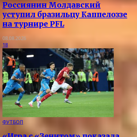
Россиянин Молдавский
уступил бразильцу Каппелоззе
на турнире PFL
08.08.2026
18
ФУТБОЛ
«Игра с «Зенитом» показала,