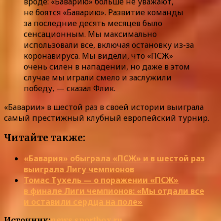
вроде: «Баварию» больше не уважают,
не боятся «Баварию». Развитие команды
за последние десять месяцев было
сенсационным. Мы максимально
использовали все, включая остановку из-за
коронавируса. Мы видели, что «ПСЖ»
очень силен в нападении, но даже в этом
случае мы играли смело и заслужили
победу, — сказал Флик.
«Баварии» в шестой раз в своей истории выиграла
самый престижный клубный европейский турнир.
Читайте также:
«Бавария» обыграла «ПСЖ» и в шестой раз
выиграла Лигу чемпионов
Томас Тухель — о поражении «ПСЖ»
в финале Лиги чемпионов: «Мы отдали все
и оставили сердца на поле»
Источник:
news.sportbox.ru