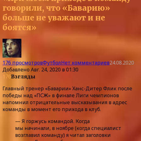
говорили, что «Баварию»
больше не уважают и не
боятся»
176 просмотров
Футбол
Нет комментариев
24.08.2020
Добавлено
Авг. 24, 2020 в 01:30
176
Взгляды
Главный тренер «Баварии» Ханс-Дитер Флик после
победы над «ПСЖ» в финале Лиги чемпионов
напомнил отрицательные высказывания в адрес
команды в момент его прихода в клуб.
— Я горжусь командой. Когда
мы начинали, в ноябре (когда специалист
возглавил команду) я читал заголовки