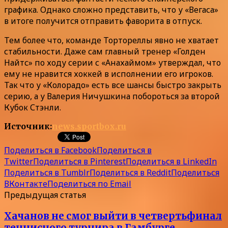
графика. Однако сложно представить, что у «Вегаса»
в итоге получится отправить фаворита в отпуск.
Тем более что, команде Тортореллы явно не хватает
стабильности. Даже сам главный тренер «Голден
Найтс» по ходу серии с «Анахаймом» утверждал, что
ему не нравится хоккей в исполнении его игроков.
Так что у «Колорадо» есть все шансы быстро закрыть
серию, а у Валерия Ничушкина побороться за второй
Кубок Стэнли.
Источник:
news.sportbox.ru
Поделиться в Facebook
Поделиться в
Twitter
Поделиться в Pinterest
Поделиться в LinkedIn
Поделиться в Tumblr
Поделиться в Reddit
Поделиться
ВКонтакте
Поделиться по Email
Предыдущая статья
Хачанов не смог выйти в четвертьфинал
теннисного турнира в Гамбурге