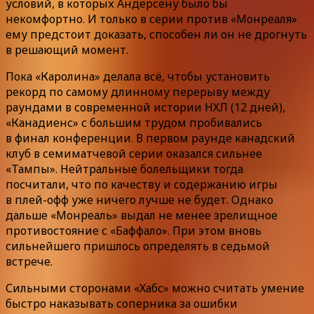
условий, в которых Андерсену было бы
некомфортно. И только в серии против «Монреаля»
ему предстоит доказать, способен ли он не дрогнуть
в решающий момент.
Пока «Каролина» делала всё, чтобы установить
рекорд по самому длинному перерыву между
раундами в современной истории НХЛ (12 дней),
«Канадиенс» с большим трудом пробивались
в финал конференции. В первом раунде канадский
клуб в семиматчевой серии оказался сильнее
«Тампы». Нейтральные болельщики тогда
посчитали, что по качеству и содержанию игры
в плей-офф уже ничего лучше не будет. Однако
дальше «Монреаль» выдал не менее зрелищное
противостояние с «Баффало». При этом вновь
сильнейшего пришлось определять в седьмой
встрече.
Сильными сторонами «Хабс» можно считать умение
быстро наказывать соперника за ошибки