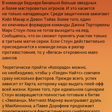
В команде Беднара банально больше звездных
и более мастеровитых игроков. И это касается
не только нападающих. Среди защитников зажигают
Кэйл Макар и Девон Тэйвз. Более того, один
из ключевых форвардов команды Джона Тортореллы
Марк Стоун пока не готов выходить на лед.
Сообщалось, что он сможет принять участие только
в третьем матче серии. Если Стоун действительно
присоединится к команде лишь в разгар
противостояния, то у «Вегаса» откровенно мало
шансов.
Теоретически пройти «Колорадо» можно,
но необходимо, чтобы у «Голден Найтс» совпали
сразу несколько факторов. Прежде всего, успех
зависит от Харта, которому надо выдать плей-офф
всей жизни. Кроме того, при идеальном сценарии
Стоун возвращается полностью готовым к битве
с «Эвеланш», Митчелл Марнер выигрывает дуэль
у МакКиннона, а Павел Дорофеев продолжает
придерживаться фантастического снайперского