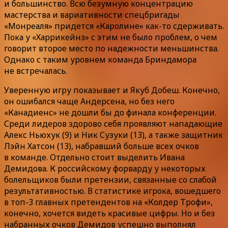
и большинство. Всю безумную концентрацию
мастерства и вариативности спецбригады
«Монреаля» придется «Каролине» как-то сдерживать.
Пока у «Харрикейнз» с этим не было проблем, о чем
говорит второе место по надежности меньшинства.
Однако с таким уровнем команда Бриндамора
не встречалась.
Уверенную игру показывает и Якуб Добеш. Конечно,
он ошибался чаще Андерсена, но без него
«Канадиенс» не дошли бы до финала конференции.
Среди лидеров здорово себя проявляют нападающие
Алекс Ньюхук (9) и Ник Сузуки (13), а также защитник
Лэйн Хатсон (13), набравший больше всех очков
в команде. Отдельно стоит выделить Ивана
Демидова. К российскому форварду у некоторых
болельщиков были претензии, связанные со слабой
результативностью. В статистике игрока, вошедшего
в топ-3 главных претендентов на «Колдер Трофи»,
конечно, хочется видеть красивые цифры. Но и без
набранных очков Демидов успешно выполнял