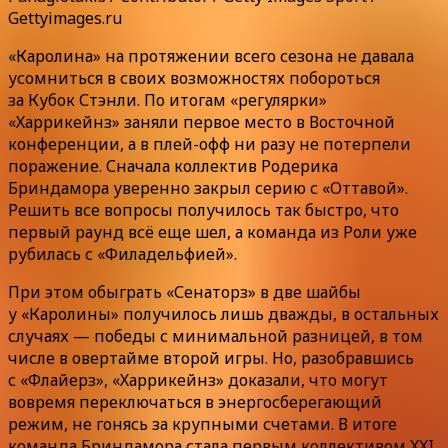
Gettyimages.ru
«Каролина» на протяжении всего сезона не давала
усомниться в своих возможностях побороться
за Кубок Стэнли. По итогам «регулярки»
«Харрикейнз» заняли первое место в Восточной
конференции, а в плей-офф ни разу не потерпели
поражение. Сначала коллектив Родерика
Бриндамора уверенно закрыл серию с «Оттавой».
Решить все вопросы получилось так быстро, что
первый раунд всё еще шел, а команда из Роли уже
рубилась с «Филадельфией».
При этом обыграть «Сенаторз» в две шайбы
у «Каролины» получилось лишь дважды, в остальных
случаях — победы с минимальной разницей, в том
числе в овертайме второй игры. Но, разобравшись
с «Флайерз», «Харрикейнз» доказали, что могут
вовремя переключаться в энергосберегающий
режим, не гонясь за крупными счетами. В итоге
команда Бриндамора стала первым коллективом XXI