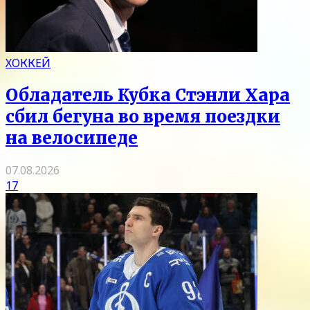
ХОККЕЙ
Обладатель Кубка Стэнли Хара
сбил бегуна во время поездки
на велосипеде
07.08.2026
17