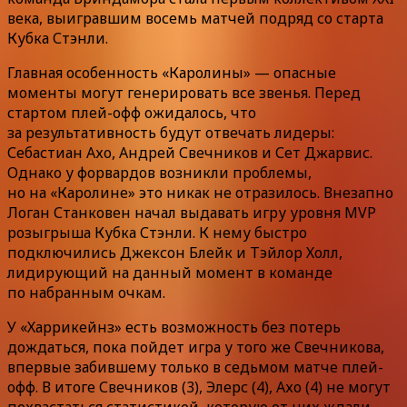
века, выигравшим восемь матчей подряд со старта
Кубка Стэнли.
Главная особенность «Каролины» — опасные
моменты могут генерировать все звенья. Перед
стартом плей-офф ожидалось, что
за результативность будут отвечать лидеры:
Себастиан Ахо, Андрей Свечников и Сет Джарвис.
Однако у форвардов возникли проблемы,
но на «Каролине» это никак не отразилось. Внезапно
Логан Станковен начал выдавать игру уровня MVP
розыгрыша Кубка Стэнли. К нему быстро
подключились Джексон Блейк и Тэйлор Холл,
лидирующий на данный момент в команде
по набранным очкам.
У «Харрикейнз» есть возможность без потерь
дождаться, пока пойдет игра у того же Свечникова,
впервые забившему только в седьмом матче плей-
офф. В итоге Свечников (3), Элерс (4), Ахо (4) не могут
похвастаться статистикой, которую от них ждали,