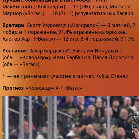
МакКиннон («Колорадо») — 13 (7+6) очков, Митчелл
Марнер («Вегас») — 18 (7+11) результативных баллов.
Вратари
: Скотт Уэджевуд («Колорадо») — 8 матчей, 7
побед и 1 поражение, 91,4% отраженных бросков,
Картер Харт («Вегас») — 12 игр, 8-4 поражений, 91,7%.
Россияне
: Захар Бардаков*, Валерий Ничушкин
(оба — «Колорадо»), Иван Барбашев, Павел Дорофеев
(оба — «Вегас»).
* — не принимали участие в матчах Кубка Стэнли.
Прогноз
: «Колорадо» 4-1 «Вегас»