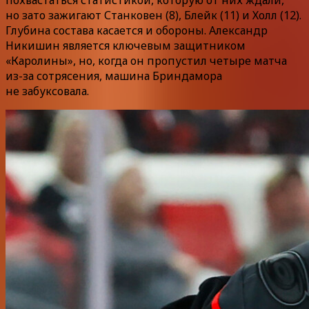
но зато зажигают Станковен (8), Блейк (11) и Холл (12).
Глубина состава касается и обороны. Александр
Никишин является ключевым защитником
«Каролины», но, когда он пропустил четыре матча
из-за сотрясения, машина Бриндамора
не забуксовала.