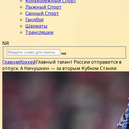
Конькобежный Спорт
Лыжный Спорт
Санный Спорт
Гандбол
Шахматы
Трансляции
NR
Главная
Хоккей
Главный талант России отправится в
отпуск. А Ничушкин — за вторым Кубком Стэнли