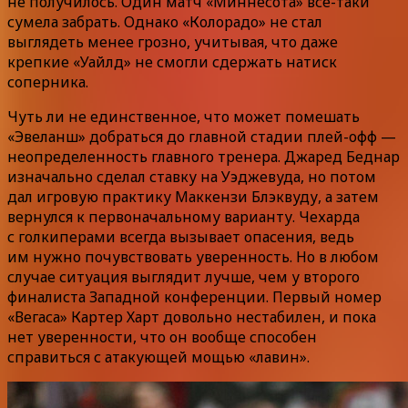
не получилось. Один матч «Миннесота» всё-таки
сумела забрать. Однако «Колорадо» не стал
выглядеть менее грозно, учитывая, что даже
крепкие «Уайлд» не смогли сдержать натиск
соперника.
Чуть ли не единственное, что может помешать
«Эвеланш» добраться до главной стадии плей-офф —
неопределенность главного тренера. Джаред Беднар
изначально сделал ставку на Уэджевуда, но потом
дал игровую практику Маккензи Блэквуду, а затем
вернулся к первоначальному варианту. Чехарда
с голкиперами всегда вызывает опасения, ведь
им нужно почувствовать уверенность. Но в любом
случае ситуация выглядит лучше, чем у второго
финалиста Западной конференции. Первый номер
«Вегаса» Картер Харт довольно нестабилен, и пока
нет уверенности, что он вообще способен
справиться с атакующей мощью «лавин».