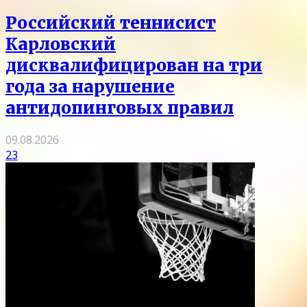
Российский теннисист
Карловский
дисквалифицирован на три
года за нарушение
антидопинговых правил
09.08.2026
23