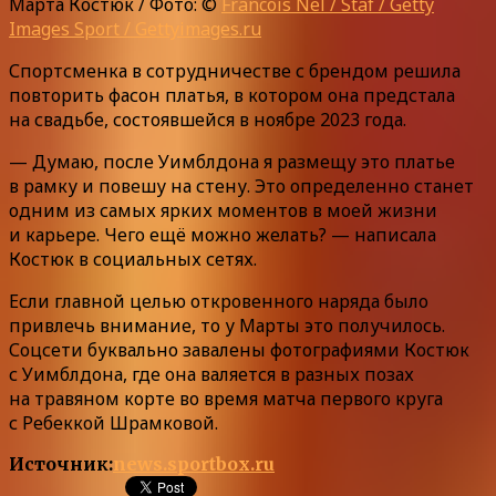
Марта Костюк / Фото: ©
Francois Nel / Staf / Getty
Images Sport / Gettyimages.ru
Спортсменка в сотрудничестве с брендом решила
повторить фасон платья, в котором она предстала
на свадьбе, состоявшейся в ноябре 2023 года.
— Думаю, после Уимблдона я размещу это платье
в рамку и повешу на стену. Это определенно станет
одним из самых ярких моментов в моей жизни
и карьере. Чего ещё можно желать? — написала
Костюк в социальных сетях.
Если главной целью откровенного наряда было
привлечь внимание, то у Марты это получилось.
Соцсети буквально завалены фотографиями Костюк
с Уимблдона, где она валяется в разных позах
на травяном корте во время матча первого круга
с Ребеккой Шрамковой.
Источник:
news.sportbox.ru