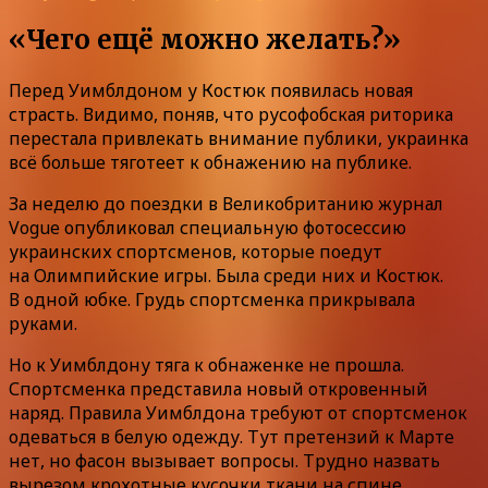
«Чего ещё можно желать?»
Перед Уимблдоном у Костюк появилась новая
страсть. Видимо, поняв, что русофобская риторика
перестала привлекать внимание публики, украинка
всё больше тяготеет к обнажению на публике.
За неделю до поездки в Великобританию журнал
Vogue опубликовал специальную фотосессию
украинских спортсменов, которые поедут
на Олимпийские игры. Была среди них и Костюк.
В одной юбке. Грудь спортсменка прикрывала
руками.
Но к Уимблдону тяга к обнаженке не прошла.
Спортсменка представила новый откровенный
наряд. Правила Уимблдона требуют от спортсменок
одеваться в белую одежду. Тут претензий к Марте
нет, но фасон вызывает вопросы. Трудно назвать
вырезом крохотные кусочки ткани на спине