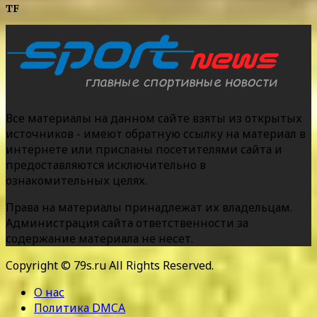
TF
Все материалы на данном сайте взяты из открытых
источников - имеют обратную ссылку на материал в
интернете или присланы посетителями сайта и
предоставляются исключительно в
ознакомительных целях.
Права на материалы принадлежат их владельцам.
Администрация сайта ответственности за
содержание материала не несет.
Copyright © 79s.ru All Rights Reserved.
О нас
Политика DMCA