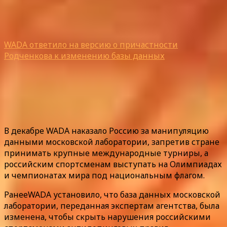
WADA ответило на версию о причастности
Родченкова к изменению базы данных
В декабре WADA наказало Россию за манипуляцию
данными московской лаборатории, запретив стране
принимать крупные международные турниры, а
российским спортсменам выступать на Олимпиадах
и чемпионатах мира под национальным флагом.
РанееWADA установило, что база данных московской
лаборатории, переданная экспертам агентства, была
изменена, чтобы скрыть нарушения российскими