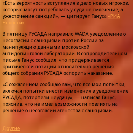
«Есть вероятность вступления в дело новых игроков,
которые могут потребовать у суда не смягчение, а
ужесточение санкций», — цитирует Гануса
«РИА
Новости»
.
В пятницу РУСАДА направило WADA уведомление о
несогласии с санкциями против России за
манипуляцию данными московской
антидопинговой лаборатории. В сопроводительном
письме Ганус сообщил, что придерживается
критической позиции относительно решения
общего собрания РУСАДА оспорить наказание.
«С сожалением сообщаю вам, что все мои попытки,
включая попытки внести изменения в уведомление
РУСАДА, потерпели неудачу», — написал Ганус,
пояснив, что не имел возможности повлиять на
решение о несогласии агентства с санкциями.
Другие