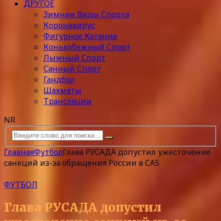
ДРУГОЕ
Зимние Виды Спорта
Коронавирус
Фигурное Катание
Конькобежный Спорт
Лыжный Спорт
Санный Спорт
Гандбол
Шахматы
Трансляции
NR
Главная
Футбол
Глава РУСАДА допустил ужесточение
санкций из-за обращения России в CAS
ФУТБОЛ
Глава РУСАДА допустил