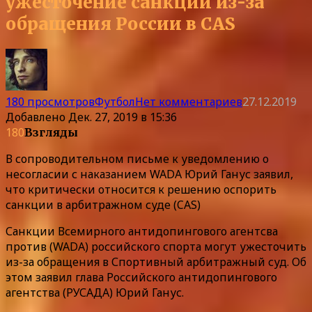
ужесточение санкций из-за
обращения России в CAS
180 просмотров
Футбол
Нет комментариев
27.12.2019
Добавлено
Дек. 27, 2019 в 15:36
180
Взгляды
В сопроводительном письме к уведомлению о
несогласии с наказанием WADA Юрий Ганус заявил,
что критически относится к решению оспорить
санкции в арбитражном суде (CAS)
Санкции Всемирного антидопингового агентсва
против (WADA) российского спорта могут ужесточить
из-за обращения в Спортивный арбитражный суд. Об
этом заявил глава Российского антидопингового
агентства (РУСАДА) Юрий Ганус.