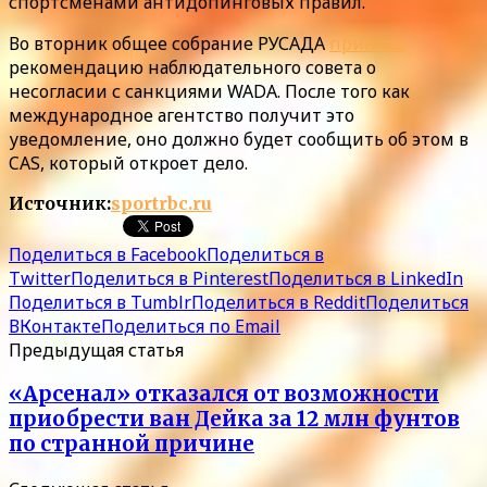
спортсменами антидопинговых правил.
Во вторник общее собрание РУСАДА
приняло
рекомендацию наблюдательного совета о
несогласии с санкциями WADA. После того как
международное агентство получит это
уведомление, оно должно будет сообщить об этом в
CAS, который откроет дело.
Источник:
sportrbc.ru
Поделиться в Facebook
Поделиться в
Twitter
Поделиться в Pinterest
Поделиться в LinkedIn
Поделиться в Tumblr
Поделиться в Reddit
Поделиться
ВКонтакте
Поделиться по Email
Предыдущая статья
«Арсенал» отказался от возможности
приобрести ван Дейка за 12 млн фунтов
по странной причине