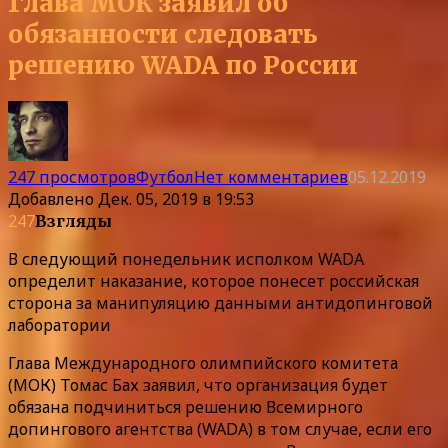
Глава МОК заявил об
обязанности следовать
решению WADA по России
247 просмотров
Футбол
Нет комментариев
05.12.2019
Добавлено
Дек. 05, 2019 в 19:53
247
Взгляды
В следующий понедельник исполком WADA
определит наказание, которое понесет российская
сторона за манипуляцию данными антидопинговой
лаборатории
Глава Международного олимпийского комитета
(МОК) Томас Бах заявил, что организация будет
обязана подчиниться решению Всемирного
допингового агентства (WADA) в том случае, если его