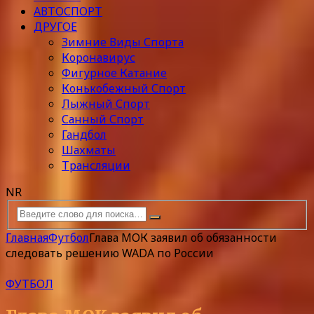
АВТОСПОРТ
ДРУГОЕ
Зимние Виды Спорта
Коронавирус
Фигурное Катание
Конькобежный Спорт
Лыжный Спорт
Санный Спорт
Гандбол
Шахматы
Трансляции
NR
Главная
Футбол
Глава МОК заявил об обязанности
следовать решению WADA по России
ФУТБОЛ