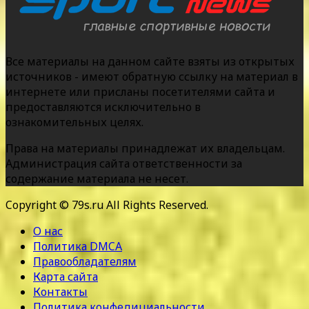
Все материалы на данном сайте взяты из открытых
источников - имеют обратную ссылку на материал в
интернете или присланы посетителями сайта и
предоставляются исключительно в
ознакомительных целях.
Права на материалы принадлежат их владельцам.
Администрация сайта ответственности за
содержание материала не несет.
Copyright © 79s.ru All Rights Reserved.
О нас
Политика DMCA
Правообладателям
Карта сайта
Контакты
Политика конфедициальности