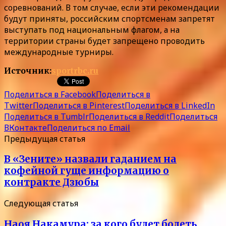
соревнований. В том случае, если эти рекомендации
будут приняты, российским спортсменам запретят
выступать под национальным флагом, а на
территории страны будет запрещено проводить
международные турниры.
Источник:
sportrbc.ru
Поделиться в Facebook
Поделиться в
Twitter
Поделиться в Pinterest
Поделиться в LinkedIn
Поделиться в Tumblr
Поделиться в Reddit
Поделиться
ВКонтакте
Поделиться по Email
Предыдущая статья
В «Зените» назвали гаданием на
кофейной гуще информацию о
контракте Дзюбы
Следующая статья
Наоя Накамура: за кого будет болеть