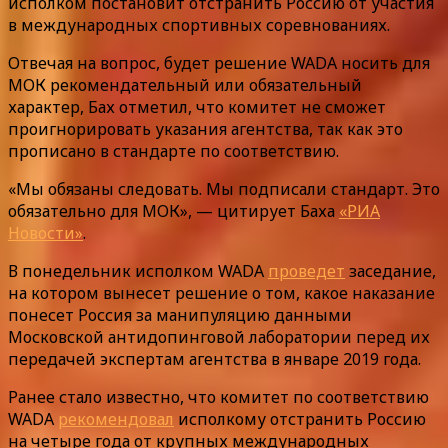
исполком постановит отстранить Россию от участия
в международных спортивных соревнованиях.
Отвечая на вопрос, будет решение WADA носить для
МОК рекомендательный или обязательный
характер, Бах отметил, что комитет не сможет
проигнорировать указания агентства, так как это
прописано в стандарте по соответствию.
«Мы обязаны следовать. Мы подписали стандарт. Это
обязательно для МОК», — цитирует Баха
«РИА
Новости»
.
В понедельник исполком WADA
проведет
заседание,
на котором вынесет решение о том, какое наказание
понесет Россия за манипуляцию данными
Московской антидопинговой лаборатории перед их
передачей экспертам агентства в январе 2019 года.
Ранее стало известно, что комитет по соответствию
WADA
рекомендовал
исполкому отстранить Россию
на четыре года от крупных международных