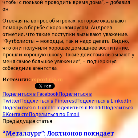
чтобы с пользой проводить время дома”, – добавил
он.
Отвечая на вопрос об игроках, которые оказывают
помощь в борьбе с коронавирусом, Андреев
отметил, что такие поступки вызывают уважение.
“Футболисты – молодцы, так и надо делать. Видно,
что они получили хорошее домашнее воспитание,
прошли хорошую школу. Такие действия вызывают у
меня самое большое уважение”, – подчеркнул
собеседник агентства.
Источник:
rsport.ria.ru
Поделиться в Facebook
Поделиться в
Twitter
Поделиться в Pinterest
Поделиться в LinkedIn
Поделиться в Tumblr
Поделиться в Reddit
Поделиться
ВКонтакте
Поделиться по Email
Предыдущая статья
“Металлург”: Локтионов покидает