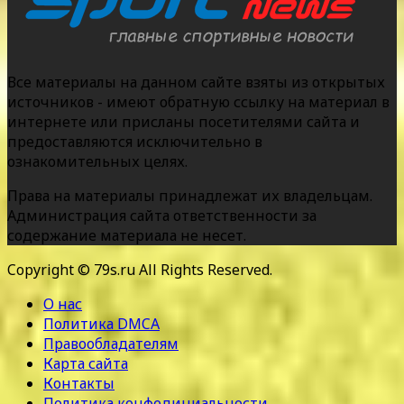
Все материалы на данном сайте взяты из открытых
источников - имеют обратную ссылку на материал в
интернете или присланы посетителями сайта и
предоставляются исключительно в
ознакомительных целях.
Права на материалы принадлежат их владельцам.
Администрация сайта ответственности за
содержание материала не несет.
Copyright © 79s.ru All Rights Reserved.
О нас
Политика DMCA
Правообладателям
Карта сайта
Контакты
Политика конфедициальности