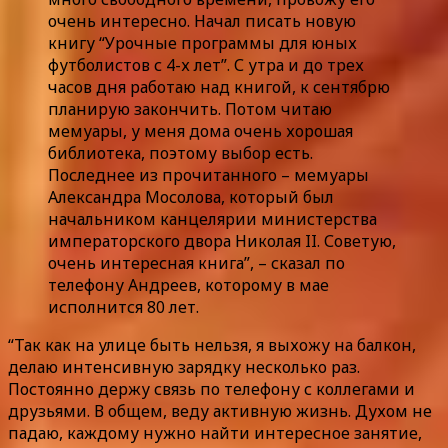
очень интересно. Начал писать новую
книгу “Урочные программы для юных
футболистов с 4-х лет”. С утра и до трех
часов дня работаю над книгой, к сентябрю
планирую закончить. Потом читаю
мемуары, у меня дома очень хорошая
библиотека, поэтому выбор есть.
Последнее из прочитанного – мемуары
Александра Мосолова, который был
начальником канцелярии министерства
императорского двора Николая II. Советую,
очень интересная книга”, – сказал по
телефону Андреев, которому в мае
исполнится 80 лет.
“Так как на улице быть нельзя, я выхожу на балкон,
делаю интенсивную зарядку несколько раз.
Постоянно держу связь по телефону с коллегами и
друзьями. В общем, веду активную жизнь. Духом не
падаю, каждому нужно найти интересное занятие,