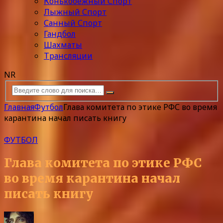
Конькобежный Спорт
Лыжный Спорт
Санный Спорт
Гандбол
Шахматы
Трансляции
NR
Главная
Футбол
Глава комитета по этике РФС во время
карантина начал писать книгу
ФУТБОЛ
Глава комитета по этике РФС
во время карантина начал
писать книгу