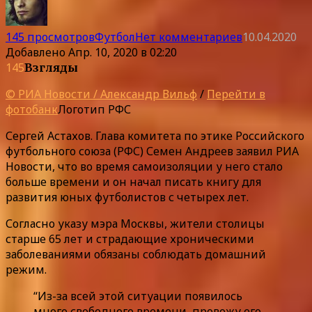
145 просмотров
Футбол
Нет комментариев
10.04.2020
Добавлено
Апр. 10, 2020 в 02:20
145
Взгляды
© РИА Новости / Александр Вильф
/
Перейти в
фотобанк
Логотип РФС
Сергей Астахов. Глава комитета по этике Российского
футбольного союза (РФС) Семен Андреев заявил РИА
Новости, что во время самоизоляции у него стало
больше времени и он начал писать книгу для
развития юных футболистов с четырех лет.
Согласно указу мэра Москвы, жители столицы
старше 65 лет и страдающие хроническими
заболеваниями обязаны соблюдать домашний
режим.
“Из-за всей этой ситуации появилось
много свободного времени, провожу его