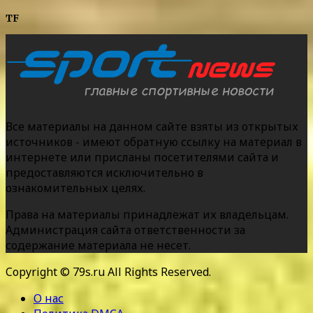
TF
Все материалы на данном сайте взяты из открытых
источников - имеют обратную ссылку на материал в
интернете или присланы посетителями сайта и
предоставляются исключительно в
ознакомительных целях.
Права на материалы принадлежат их владельцам.
Администрация сайта ответственности за
содержание материала не несет.
Copyright © 79s.ru All Rights Reserved.
О нас