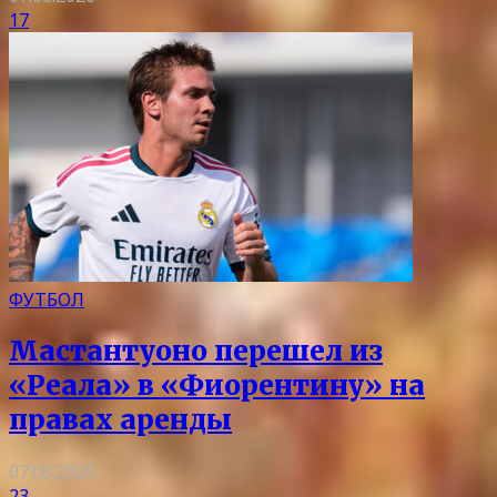
17
ФУТБОЛ
Мастантуоно перешел из
«Реала» в «Фиорентину» на
правах аренды
07.08.2026
23