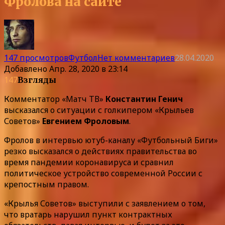
Фролова на сайте
147 просмотров
Футбол
Нет комментариев
28.04.2020
Добавлено
Апр. 28, 2020 в 23:14
147
Взгляды
Комментатор «Матч ТВ»
Константин Генич
высказался о ситуации с голкипером «Крыльев
Советов»
Евгением Фроловым
.
Фролов в интервью ютуб-каналу «Футбольный Биги»
резко высказался о действиях правительства во
время пандемии коронавируса и сравнил
политическое устройство современной России с
крепостным правом.
«Крылья Советов» выступили с заявлением о том,
что вратарь нарушил пункт контрактных