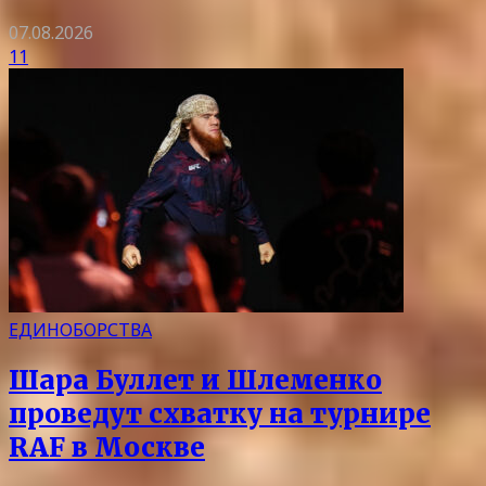
07.08.2026
11
ЕДИНОБОРСТВА
Шара Буллет и Шлеменко
проведут схватку на турнире
RAF в Москве