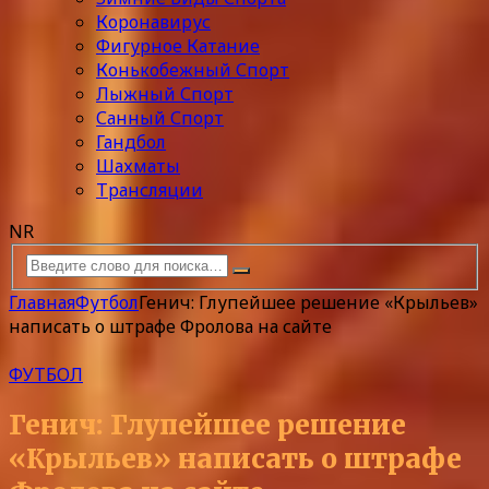
Коронавирус
Фигурное Катание
Конькобежный Спорт
Лыжный Спорт
Санный Спорт
Гандбол
Шахматы
Трансляции
NR
Главная
Футбол
Генич: Глупейшее решение «Крыльев»
написать о штрафе Фролова на сайте
ФУТБОЛ
Генич: Глупейшее решение
«Крыльев» написать о штрафе