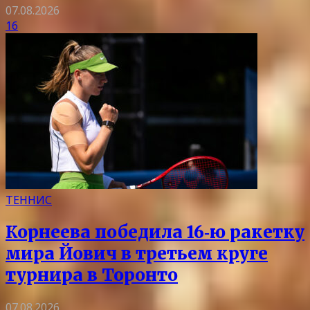
07.08.2026
16
ТЕННИС
Корнеева победила 16‑ю ракетку
мира Йович в третьем круге
турнира в Торонто
07.08.2026