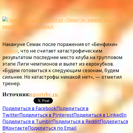
Накануне Семак после поражения от «Бенфики»
заявил
, что не считает катастрофическим
результатом последнее место клуба на групповом
этапе Лиги чемпионов и вылет из еврокубков.
«Будем готовиться к следующим сезонам, будем
сильнее. Но катастрофы никакой нет», — отметил
тренер.
Источник:
sportrbc.ru
Поделиться в Facebook
Поделиться в
Twitter
Поделиться в Pinterest
Поделиться в LinkedIn
Поделиться в Tumblr
Поделиться в Reddit
Поделиться
ВКонтакте
Поделиться по Email