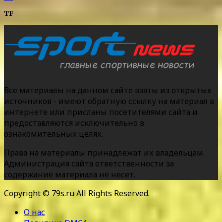
TF
Все материалы на данном сайте взяты из открытых
источников - имеют обратную ссылку на материал в
интернете или присланы посетителями сайта и
предоставляются исключительно в
ознакомительных целях.
Права на материалы принадлежат их владельцам.
Администрация сайта ответственности за
содержание материала не несет.
Copyright © 79s.ru All Rights Reserved.
О нас