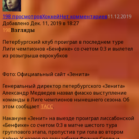
198 просмотров
Хоккей
Нет комментариев
11.12.2019
Добавлено
Дек. 11, 2019 в 18:27
198
Взгляды
Петербургский клуб проиграл в последнем туре
Лиги чемпионов «Бенфике» со счетом 0:3 и вылетел
из розыгрыша еврокубков
Фото: Официальный сайт «Зенита»
Генеральный директор петербургского «Зенита»
Александр Медведев назвал фиаско выступление
команды в Лиге чемпионов нынешнего сезона. Об
этом сообщает
ТАСС
.
Накануне «Зенит» на выезде проиграл лиссабонской
«Бенфике» со счетом 0:3 в матче шестого тура
группового этапа, пропустив три гола во втором
тайме. У хозяев по голу забили Франко Серви и