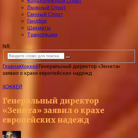
Конькобежный Спорт
Лыжный Спорт
Санный Спорт
Гандбол
Шахматы
Трансляции
NR
Главная
Хоккей
Генеральный директор «Зенита»
заявил о крахе европейских надежд
ХОККЕЙ
Генеральный директор
«Зенита» заявил о крахе
европейских надежд