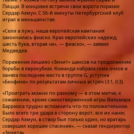
Пицци. В концовке встречи свои ворота поразил
Сердар Азмун. С 56-й минуты петербургский клуб
играл в меньшинстве.
«Сели в лужу, наша европейская кампания
закончилась фиаско. Крах европейских надежд;
шесть букв, вторая «и», — фиаско», — заявил
Медведев.
Поражение лишило «Зенит» шансов на продолжение
борьбы в еврокубках. Команда набрала семь очков и
заняла последнее место в группе G, уступив
«Бенфике» по результатам личных встреч (3:1, 0:3).
«Проиграть можно по-разному — в этом матче, к
сожалению, кроме самоотверженной игры Вильмара
Барриоса трудно вспомнить что-то положительное.
Было всего три удара в сторону ворот, все их нанес
Сердар Азмун, в створ был только один, но вратарь
совершил хорошее спасение», — сказал гендиректор
«Зенита».