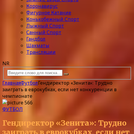
Коронавирус
Фигурное Катание
Конькобежный Спорт
Лыжный Спорт
Санный Спорт
Гандбол
Шахматы
Трансляции
NR
Главная
Футбол
Гендиректор «Зенита»: Трудно
заиграть в еврокубках, если нет конкуренции в
чемпионате
ФУТБОЛ
Гендиректор «Зенита»: Трудно
заиграть в еврокубках, если нет