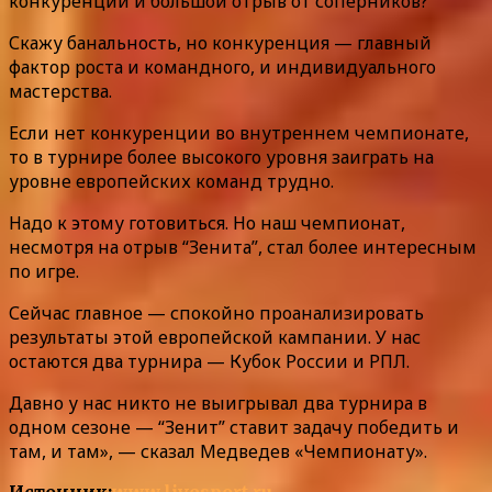
конкуренции и большой отрыв от соперников?
Скажу банальность, но конкуренция — главный
фактор роста и командного, и индивидуального
мастерства.
Если нет конкуренции во внутреннем чемпионате,
то в турнире более высокого уровня заиграть на
уровне европейских команд трудно.
Надо к этому готовиться. Но наш чемпионат,
несмотря на отрыв “Зенита”, стал более интересным
по игре.
Сейчас главное — спокойно проанализировать
результаты этой европейской кампании. У нас
остаются два турнира — Кубок России и РПЛ.
Давно у нас никто не выигрывал два турнира в
одном сезоне — “Зенит” ставит задачу победить и
там, и там», — сказал Медведев «Чемпионату».
Источник:
www.livesport.ru