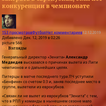
конкуренции в чемпионате
153 просмотров
Футбол
Нет комментариев
12.12.2019
Добавлено
Дек. 12, 2019 в 02:26
picture 566
153
Взгляды
Генеральный директор «Зенита»
Александр
Медведев
высказался о причинах вылета из Лиги
чемпионов и о дальнейших целях.
Питерцы в матче последнего тура ЛЧ уступили
«Бенфике» со счетом 0:3 и, заняв последнее место в
группе, вылетели из еврокубков.
«Связан ли не вылет из еврокубков “Зенита” с тем,
что в РПЛ у команды в нынешнем сезоне мало