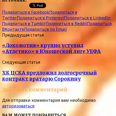
Поделиться в Facebook
Поделиться в
Twitter
Поделиться в Pinterest
Поделиться в LinkedIn
Поделиться в Tumblr
Поделиться в Reddit
Поделиться
ВКонтакте
Поделиться по Email
Предыдущая статья
«Локомотив» крупно уступил
«Атлетико» в Юношеской лиге УЕФА
Следующая статья
ХК ЦСКА предложил долгосрочный
контракт вратарю Сорокину
Добавить комментарий
Для отправки комментария вам необходимо
авторизоваться
.
ВАМ МОЖЕТ ПОНРАВИТЬСЯ