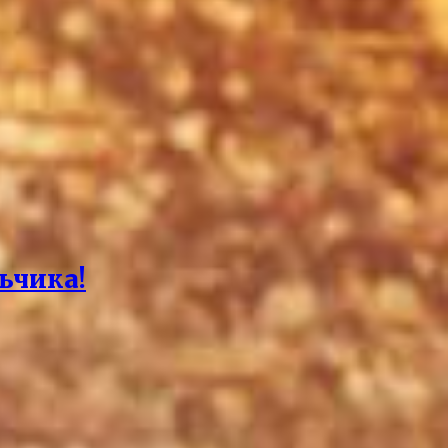
ьчика!