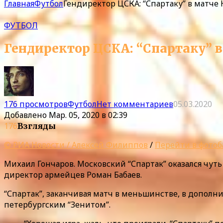
Главная
Футбол
Гендиректор ЦСКА: “Спартаку” в матче 
ФУТБОЛ
Гендиректор ЦСКА: “Спартаку” в
176 просмотров
Футбол
Нет комментариев
05.03.2020
Добавлено
Мар. 05, 2020 в 02:39
176
Взгляды
© РИА Новости / Алексей Филиппов
/
Перейти в фотоб
Михаил Гончаров. Московский “Спартак” оказался чут
директор армейцев Роман Бабаев.
“Спартак”, заканчивая матч в меньшинстве, в дополни
петербургским “Зенитом”.