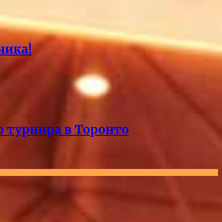
чика!
о турнира в Торонто