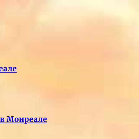
еале
 в Монреале