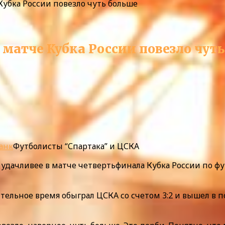
Кубка России повезло чуть больше
 матче Кубка России повезло чут
анк
Футболисты “Спартака” и ЦСКА
ь удачливее в матче четвертьфинала Кубка России по 
тельное время обыграл ЦСКА со счетом 3:2 и вышел в по