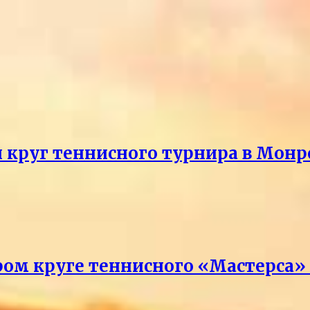
й круг теннисного турнира в Монр
ром круге теннисного «Мастерса»