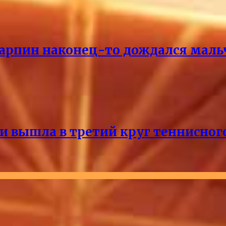
Карпин наконец-то дождался маль
и вышла в третий круг теннисног