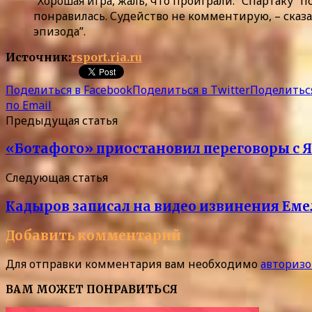
“Хорошая игра, жаль, что проиграли. “Спартаку” 
понравилась. Судейство не комментирую, – сказа
эпизода”.
Источник:
rsport.ria.ru
Поделиться в Facebook
Поделиться в Twitter
Поделиться
по Email
Предыдущая статья
«Ботафого» приостановил переговоры с Я
Следующая статья
Кадыров записал на видео извинения Ем
Добавить комментарий
Для отправки комментария вам необходимо
авторизо
ВАМ МОЖЕТ ПОНРАВИТЬСЯ