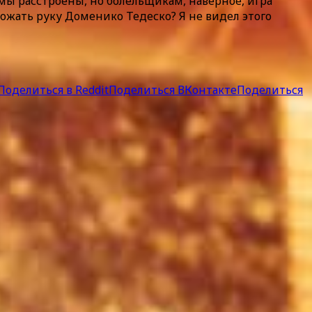
о мы расстроены, но болельщикам, наверное, игра
пожать руку Доменико Тедеско? Я не видел этого
Поделиться в Reddit
Поделиться ВКонтакте
Поделиться