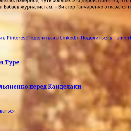
повезло, наверное, чуть больше. Это дерби. Понятно, чт
л Бабаев журналистам. – Виктор Ганчаренко отказался 
 в Pinterest
Поделиться в LinkedIn
Поделиться в Tumblr
я Туре
ельяненко перед Канделаки
ваться
.