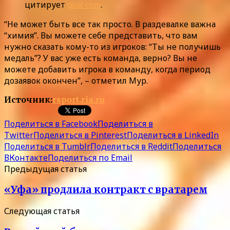
цитирует
goal.com
.
“Не может быть все так просто. В раздевалке важна
“химия”. Вы можете себе представить, что вам
нужно сказать кому-то из игроков: “Ты не получишь
медаль”? У вас уже есть команда, верно? Вы не
можете добавить игрока в команду, когда период
дозаявок окончен”, – отметил Мур.
Источник:
rsport.ria.ru
Поделиться в Facebook
Поделиться в
Twitter
Поделиться в Pinterest
Поделиться в LinkedIn
Поделиться в Tumblr
Поделиться в Reddit
Поделиться
ВКонтакте
Поделиться по Email
Предыдущая статья
«Уфа» продлила контракт с вратарем
Следующая статья