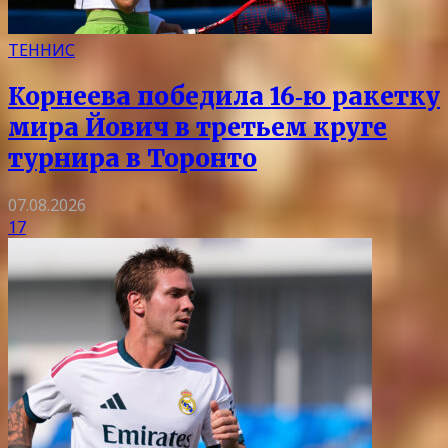
ТЕННИС
Корнеева победила 16‑ю ракетку
мира Йович в третьем круге
турнира в Торонто
07.08.2026
17