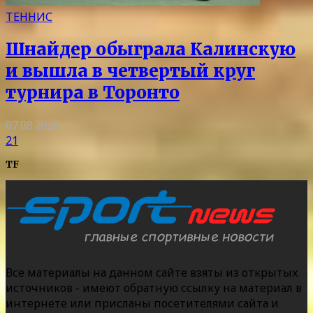
ТЕННИС
Шнайдер обыграла Калинскую
и вышла в четвертый круг
турнира в Торонто
07.08.2026
21
TF
Все материалы на данном сайте взяты из открытых
источников - имеют обратную ссылку на материал в
интернете или присланы посетителями сайта и