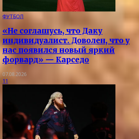
ФУТБОЛ
«Не соглашусь, что Даку
индивидуалист. Доволен, что у
нас появился новый яркий
форвард» — Карседо
07.08.2026
11