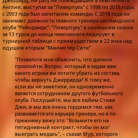
Джеррард, ни разу не побеждавший в чемпионате
Англии, выступал за “Ливерпуль” с 1998 по 2015 годы,
с 2003 года был капитаном команды. С 2018 года он
занимает должность главного тренера шотландского
клуба “Рейнджерс”. “Ливерпуль” в нынешнем сезоне
за 13 туров до конца чемпионата лидирует в
турнирной таблице с преимуществом в 22 очка над
идущим вторым “Манчестер Сити”.
"Позвольте мне объяснить, что должно
произойти. Вопрос, который я задам вам:
какого игрока вы хотите убрать из состава,
чтобы вернуть Джеррарда? К тому же,
если вы не заметили, он одновременно
является сотрудником другого футбольного
клуба. Послушайте, мы все любим Стиви
Джи, и мы все очень гордимся тем, как
развивается его карьера тренера, но я по-
прежнему вижу это: "Возьмите его на
пятидневный контракт, чтобы он мог
выиграть медаль", – сказал Мур, которого