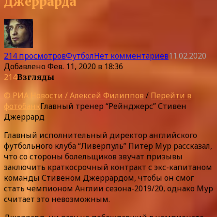
Джеррарда
214 просмотров
Футбол
Нет комментариев
11.02.2020
Добавлено
Фев. 11, 2020 в 18:36
214
Взгляды
© РИА Новости / Алексей Филиппов
/
Перейти в
фотобанк
Главный тренер “Рейнджерс” Стивен
Джеррард
Главный исполнительный директор английского
футбольного клуба “Ливерпуль” Питер Мур рассказал,
что со стороны болельщиков звучат призывы
заключить краткосрочный контракт с экс-капитаном
команды Стивеном Джеррардом, чтобы он смог
стать чемпионом Англии сезона-2019/20, однако Мур
считает это невозможным.