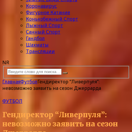
Коронавирус
Фигурное Катание
Конькобежный Спорт
Лыжный Спорт
Санный Спорт
Гандбол
Шахматы
Трансляции
NR
Главная
Футбол
Гендиректор “Ливерпуля”:
невозможно заявить на сезон Джеррарда
ФУТБОЛ
Гендиректор “Ливерпуля”:
невозможно заявить на сезон