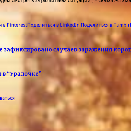
ем смотреть за развитием ситуации”, – сказал Астахов
 в Pinterest
Поделиться в LinkedIn
Поделиться в Tumblr
не зафиксировано случаев заражения кор
 в “Уралочке”
ваться
.