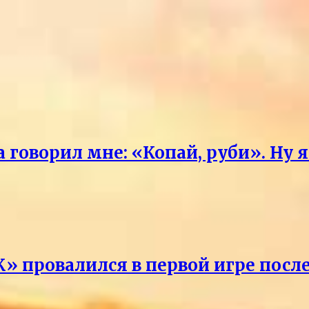
говорил мне: «Копай, руби». Ну 
» провалился в первой игре посл