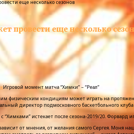
ровести еще несколько сезонов
ет провести еще несколько сезо
нк
Игровой момент матча “Химки” – “Реал”
своим физическим кондициям может играть на протяже
альный директор подмосковного баскетбольного клуба 
с “Химками” истекает после сезона-2019/20. Форвард иг
висит от мнения, от желания самого Сергея. Моня наш