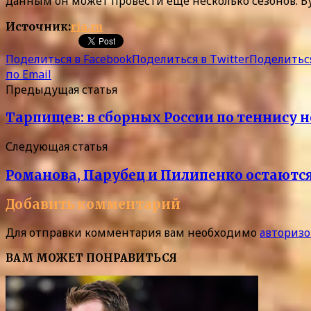
данным он может провести еще несколько сезонов. Буд
Источник:
ria.ru
Поделиться в Facebook
Поделиться в Twitter
Поделиться
по Email
Предыдущая статья
Тарпищев: в сборных России по теннису 
Следующая статья
Романова, Парубец и Пилипенко остаются
Добавить комментарий
Для отправки комментария вам необходимо
авторизо
ВАМ МОЖЕТ ПОНРАВИТЬСЯ