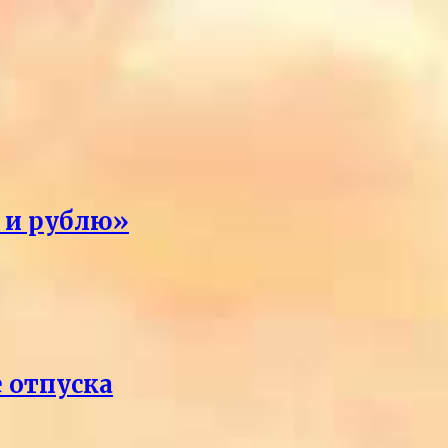
я и рублю»
е отпуска