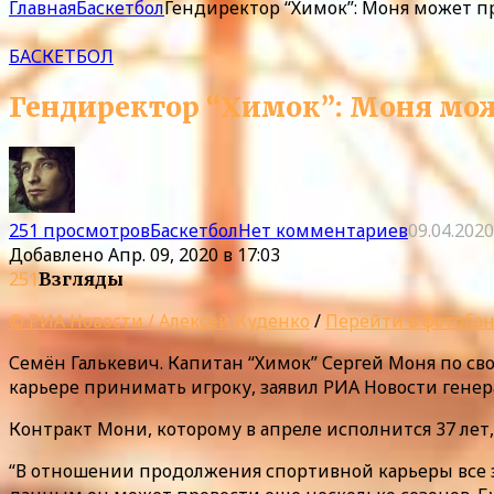
Главная
Баскетбол
Гендиректор “Химок”: Моня может п
БАСКЕТБОЛ
Гендиректор “Химок”: Моня мож
251 просмотров
Баскетбол
Нет комментариев
09.04.2020
Добавлено
Апр. 09, 2020 в 17:03
251
Взгляды
© РИА Новости / Алексей Куденко
/
Перейти в фотоба
Семён Галькевич. Капитан “Химок” Сергей Моня по 
карьере принимать игроку, заявил РИА Новости генер
Контракт Мони, которому в апреле исполнится 37 лет, 
“В отношении продолжения спортивной карьеры все за