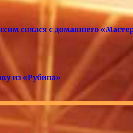
ссим снялся с домашнего «Масте
аку из «Рубина»