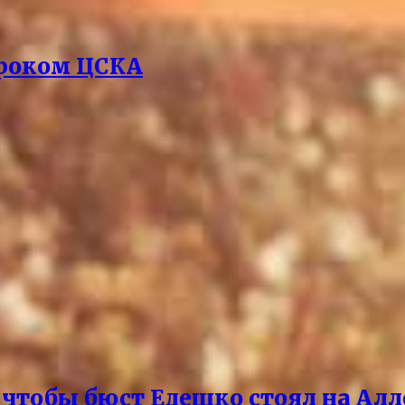
гроком ЦСКА
чтобы бюст Едешко стоял на Алл