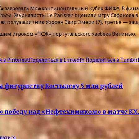
Ж» завоевать Межконтинентальный кубок ФИФА. В фина
ьти. Журналисты Le Parisien оценили игру Сафонова в э
нял полузащитник Уоррен Заир‑Эмери (7), третье — защи
им игроком «ПСЖ» португальского хавбека Витинью.
 в Pinterest
Поделиться в LinkedIn
Поделиться в Tumblr
а фигуристку Костылеву 5 млн рублей
» победу над «Нефтехимиком» в матче КХ
ваться
.