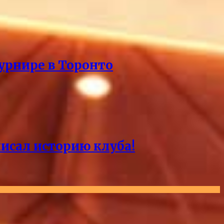
урнире в Торонто
писал историю клуба!