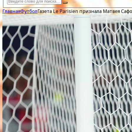
Главная
Футбол
Газета Le Parisien признала Матвея С