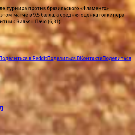
ле турнира против бразильского «Фламенго»
том матче в 9,5 балла, а средняя оценка голкипера
тник Вильян Пачо (6,31).
Поделиться в Reddit
Поделиться ВКонтакте
Поделиться
Л