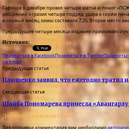
Сафонов в декабре провел четыре матча и помог «ПС
россиянин отразил четыре подряд удара в серии пенал
в первый месяц зимы составила 7,25. Второе место за
Предыдущие четыре месяца издание признавало лучш
Источник:
news.sportbox.ru
Поделиться в Facebook
Поделиться в Twitter
Поделиться
по Email
Предыдущая статья
Плющенко заявил, что ежегодно тратил н
Следующая статья
Шайба Пономарева принесла «Авангарду
Добавить комментарий
Для отправки комментария вам необходимо
авторизо