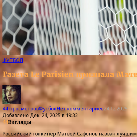
ФУТБОЛ
Газета Le Parisien признала М
44 просмотров
Футбол
Нет комментариев
24.12.2025
Добавлено
Дек. 24, 2025 в 19:33
44
Взгляды
Российский голкипер Матвей Сафонов назван лучшим 