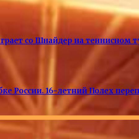
ыграет со Шнайдер на теннисном т
ке России. 16-летний Полех пере