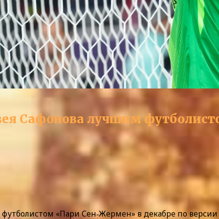
атвея Сафонова лучшим футболист
футболистом «Пари Сен‑Жермен» в декабре по версии и