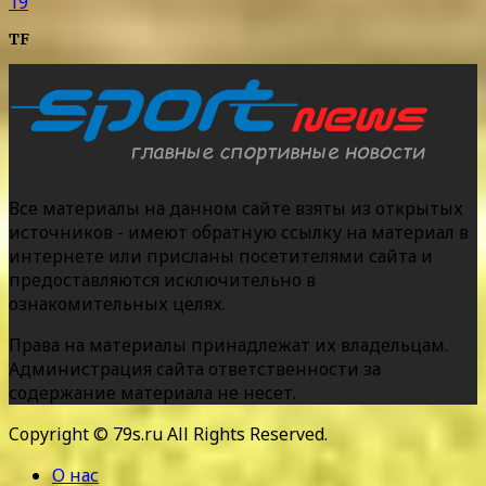
19
TF
Все материалы на данном сайте взяты из открытых
источников - имеют обратную ссылку на материал в
интернете или присланы посетителями сайта и
предоставляются исключительно в
ознакомительных целях.
Права на материалы принадлежат их владельцам.
Администрация сайта ответственности за
содержание материала не несет.
Copyright © 79s.ru All Rights Reserved.
О нас