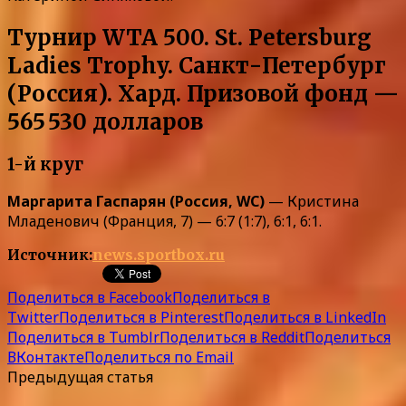
Турнир WTA 500. St. Petersburg
Ladies Trophy. Санкт-Петербург
(Россия). Хард. Призовой фонд —
565 530 долларов
1-й круг
Маргарита Гаспарян (Россия, WC)
— Кристина
Младенович (Франция, 7) — 6:7 (1:7), 6:1, 6:1.
Источник:
news.sportbox.ru
Поделиться в Facebook
Поделиться в
Twitter
Поделиться в Pinterest
Поделиться в LinkedIn
Поделиться в Tumblr
Поделиться в Reddit
Поделиться
ВКонтакте
Поделиться по Email
Предыдущая статья