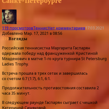
Санкт-Петербурге
119 просмотров
Теннис
Нет комментариев
17.03.2021
Добавлено
Мар. 17, 2021 в 08:56
119
Взгляды
Российская теннисистка Маргарита Гаспарян
одержала победу над француженкой Кристиной
Младенович в матче 1-го круга турнира St Petersburg
Ladies Trophy.
Встреча прошла в трех сетах и завершилась
со счетом 6:7 (1:7), 6:1, 6:1.
Продолжительность противостояния составила 2
часа 35 минут.
В следующем раунде Гаспарян сыграет с чешкой
Катериной Синяковой.