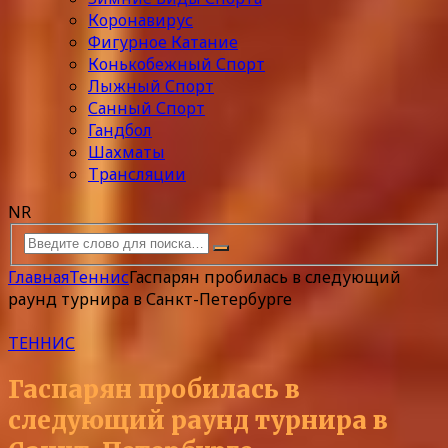
Коронавирус
Фигурное Катание
Конькобежный Спорт
Лыжный Спорт
Санный Спорт
Гандбол
Шахматы
Трансляции
NR
Главная
Теннис
Гаспарян пробилась в следующий
раунд турнира в Санкт-Петербурге
ТЕННИС
Гаспарян пробилась в
следующий раунд турнира в