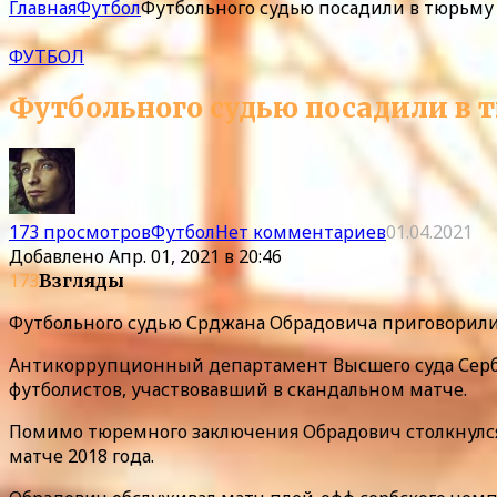
Главная
Футбол
Футбольного судью посадили в тюрьму
ФУТБОЛ
Футбольного судью посадили в 
173 просмотров
Футбол
Нет комментариев
01.04.2021
Добавлено
Апр. 01, 2021 в 20:46
173
Взгляды
Футбольного судью Срджана Обрадовича приговорили 
Антикоррупционный департамент Высшего суда Сербии
футболистов, участвовавший в скандальном матче.
Помимо тюремного заключения Обрадович столкнулся и
матче 2018 года.