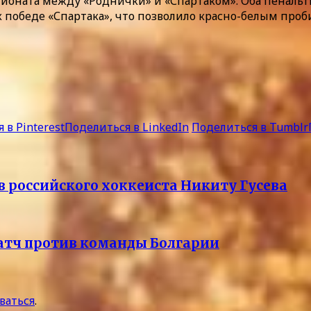
ионата между «Роднички» и «Спартаком». Оба пенальт
победе «Спартака», что позволило красно-белым проб
 в Pinterest
Поделиться в LinkedIn
Поделиться в Tumblr
 российского хоккеиста Никиту Гусева
атч против команды Болгарии
ваться
.