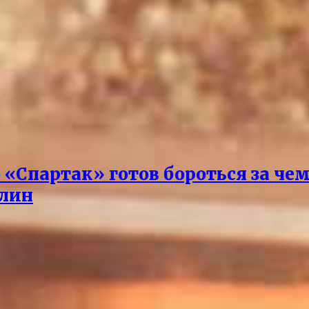
о «Спартак» готов бороться за че
илин