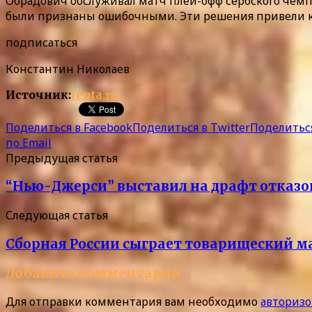
Обрадович обслуживал матч плей-офф сербского чемп
были признаны ошибочными. Эти решения привели к 
подписаться
Константин Николаев
Источник:
lenta.ru
Поделиться в Facebook
Поделиться в Twitter
Поделиться
по Email
Предыдущая статья
“Нью-Джерси” выставил на драфт отказов
Следующая статья
Сборная России сыграет товарищеский м
Добавить комментарий
Для отправки комментария вам необходимо
авторизо