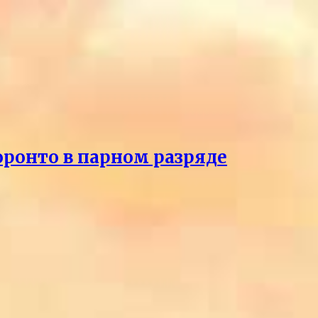
оронто в парном разряде