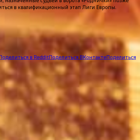
и, назначенные судьей в ворота «Роднички» позже
иться в квалификационный этап Лиги Европы.
Поделиться в Reddit
Поделиться ВКонтакте
Поделиться