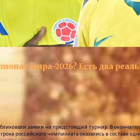
онат мира-2026? Есть два реал
убликовали заявки на предстоящий турнир. В окончате
игрока российского чемпионата оказались в составе од