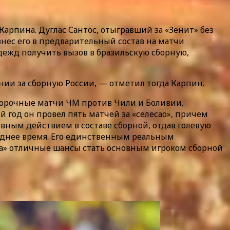
арпина. Дуглас Сантос, отыгравший за «Зенит» без
внес его в предварительный состав на матчи
надежд получить вызов в бразильскую сборную,
нии за сборную России, — отметил тогда Карпин.
отборочные матчи ЧМ против Чили и Боливии.
й год он провел пять матчей за «селесао», причем
вным действием в составе сборной, отдав голевую
еднее время. Его единственным реальным
ита» отличные шансы стать основным игроком сборной