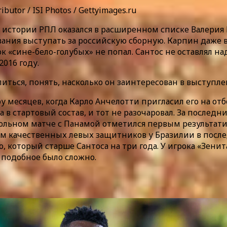
butor / ISI Photos / Gettyimages.ru
истории РПЛ оказался в расширенном списке Валерия К
ования выступать за российскую сборную. Карпин даже 
ок «сине-бело-голубых» не попал. Сантос не оставлял 
016 году.
иться, понять, насколько он заинтересован в выступле
ру месяцев, когда Карло Анчелотти пригласил его на 
 стартовый состав, и тот не разочаровал. За последни
рольном матче с Панамой отметился первым результати
ем качественных левых защитников у Бразилии в посл
о, который старше Сантоса на три года. У игрока «Зен
 подобное было сложно.