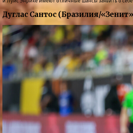
и Луис Энрике имеют отличные шансы заявить о себе 
Дуглас Сантос (Бразилия/«Зенит»