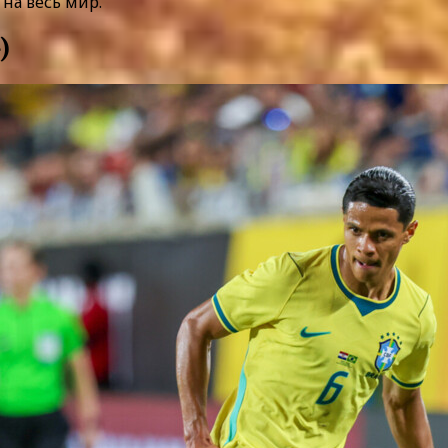
на весь мир.
)