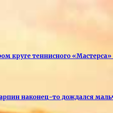
ром круге теннисного «Мастерса»
Карпин наконец-то дождался маль