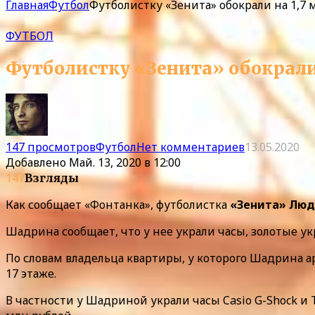
Главная
Футбол
Футболистку «Зенита» обокрали на 1,7 
ФУТБОЛ
Футболистку «Зенита» обокрали 
147 просмотров
Футбол
Нет комментариев
13.05.2020
Добавлено
Май. 13, 2020 в 12:00
147
Взгляды
Как сообщает «Фонтанка», футболистка
«Зенита» Лю
Шадрина сообщает, что у нее украли часы, золотые ук
По словам владельца квартиры, у которого Шадрина ар
17 этаже.
В частности у Шадриной украли часы Casio G-Shock и 