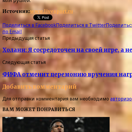
млн рублей.
Источник:
www.livesport.ru
Поделиться в Facebook
Поделиться в Twitter
Поделиться
по Email
Предыдущая статья
Холанн: Я сосредоточен на своей игре, а н
Следующая статья
ФИФА отменит церемонию вручения нагр
Добавить комментарий
Для отправки комментария вам необходимо
авторизо
ВАМ МОЖЕТ ПОНРАВИТЬСЯ