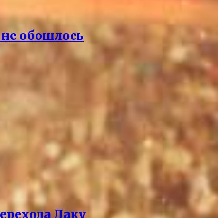
а не обошлось
ерехода Даку