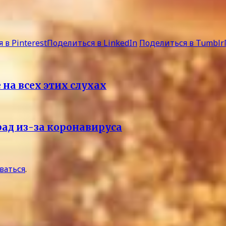
 в Pinterest
Поделиться в LinkedIn
Поделиться в Tumblr
е на всех этих слухах
ад из-за коронавируса
ваться
.