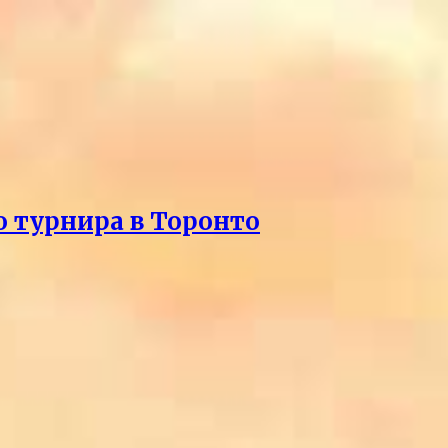
о турнира в Торонто