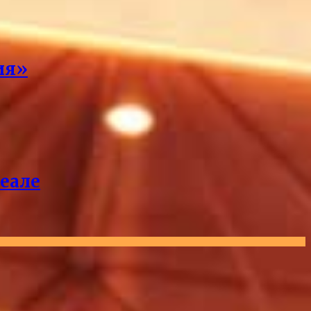
ия»
реале