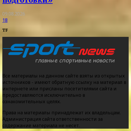
подготовки»
09.08.2026
18
TF
Все материалы на данном сайте взяты из открытых
источников - имеют обратную ссылку на материал в
интернете или присланы посетителями сайта и
предоставляются исключительно в
ознакомительных целях.
Права на материалы принадлежат их владельцам.
Администрация сайта ответственности за
содержание материала не несет.