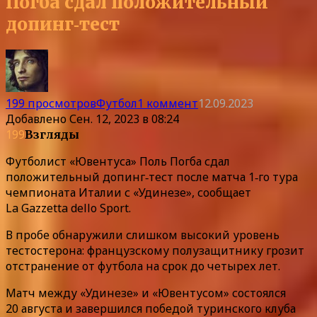
Погба сдал положительный
допинг‑тест
199 просмотров
Футбол
1 коммент
12.09.2023
Добавлено
Сен. 12, 2023 в 08:24
199
Взгляды
Футболист «Ювентуса» Поль Погба сдал
положительный допинг‑тест после матча 1‑го тура
чемпионата Италии с «Удинезе», сообщает
La Gazzetta dello Sport.
В пробе обнаружили слишком высокий уровень
тестостерона: французскому полузащитнику грозит
отстранение от футбола на срок до четырех лет.
Матч между «Удинезе» и «Ювентусом» состоялся
20 августа и завершился победой туринского клуба