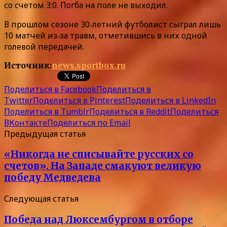
со счетом 3:0. Погба на поле не выходил.
В прошлом сезоне 30‑летний футболист сыграл лишь
10 матчей из‑за травм, отметившись в них одной
голевой передачей.
Источник:
news.sportbox.ru
Поделиться в Facebook
Поделиться в
Twitter
Поделиться в Pinterest
Поделиться в LinkedIn
Поделиться в Tumblr
Поделиться в Reddit
Поделиться
ВКонтакте
Поделиться по Email
Предыдущая статья
«Никогда не списывайте русских со
счетов». На Западе смакуют великую
победу Медведева
Следующая статья
Победа над Люксембургом в отборе