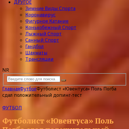
ДРУГОЕ
Зимние Виды Спорта
Коронавирус
Фигурное Катание
Конькобежный Спорт
Лыжный Спорт
Санный Спорт
Гандбол
Шахматы
Трансляции
NR
Главная
Футбол
Футболист «Ювентуса» Поль Погба
сдал положительный допинг‑тест
ФУТБОЛ
Футболист «Ювентуса» Поль