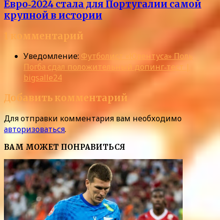
Евро‑2024 стала для Португалии самой
крупной в истории
1 комментарий
Уведомление:
Футболист «Ювентуса» Поль
Погба сдал положительный допинг‑тест |
bigsalle24
Добавить комментарий
Для отправки комментария вам необходимо
авторизоваться
.
ВАМ МОЖЕТ ПОНРАВИТЬСЯ