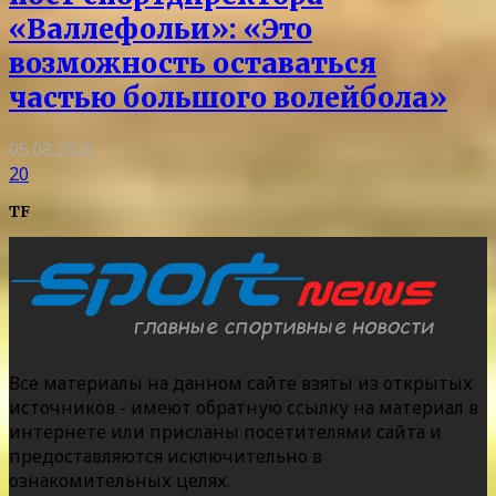
«Валлефольи»: «Это
возможность оставаться
частью большого волейбола»
05.08.2026
20
TF
Все материалы на данном сайте взяты из открытых
источников - имеют обратную ссылку на материал в
интернете или присланы посетителями сайта и
предоставляются исключительно в
ознакомительных целях.