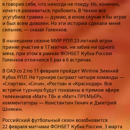
я говорил себе, что никогда не поеду. Но, конечно,
хочется развиваться, пробовать. В Чехии всё
усугубила травма — думаю, в ином случае я бы играл
и был всем доволен. Но эти истории сделали меня
сильнее, — сказал Голенков.
В нынешнем сезоне МИР РПЛ 23‑летний игрок
принял участие в 17 матчах, не забив ни одного
мяча, при этом в рамках ФОНБЕТ Кубка России
Голенков отличился 5 раз в 6 встречах.
В ОАЭ со 2 по 11 февраля пройдет Winline Зимний
Кубок РПЛ. На турнире сыграют четыре команды —
«Спартак», «Сочи», «Ростов» и «Краснодар». Все
встречи турнира будут показаны в прямом эфире
телеканалов «Матч ТВ» и «Матч ПРЕМЬЕР»,
комментаторы — Константин Генич и Дмитрий
Шнякин.
Российский футбольный сезон возобновится
22 февраля матчами ФОНБЕТ Кубка России, 3 марта