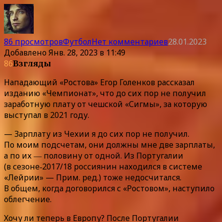
86 просмотров
Футбол
Нет комментариев
28.01.2023
Добавлено
Янв. 28, 2023 в 11:49
86
Взгляды
Нападающий «Ростова» Егор Голенков рассказал
изданию «Чемпионат», что до сих пор не получил
заработную плату от чешской «Сигмы», за которую
выступал в 2021 году.
— Зарплату из Чехии я до сих пор не получил.
По моим подсчетам, они должны мне две зарплаты,
а по их ― половину от одной. Из Португалии
(в сезоне‑2017/18 россиянин находился в системе
«Лейрии» — Прим. ред.) тоже недосчитался.
В общем, когда договорился с «Ростовом», наступило
облегчение.
Хочу ли теперь в Европу? После Португалии