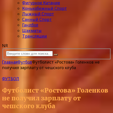
Фигурное Катание
Конькобежный Спорт
Лыжный Спорт
Санный Спорт
Гандбол
Шахматы
Трансляции
NR
Главная
Футбол
Футболист «Ростова» Голенков не
получил зарплату от чешского клуба
ФУТБОЛ
Футболист «Ростова» Голенков
не получил зарплату от
чешского клуба