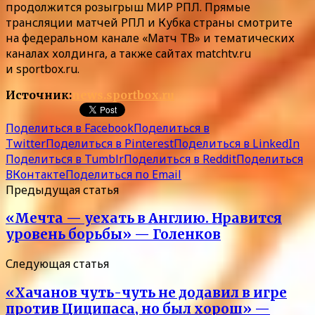
продолжится розыгрыш МИР РПЛ. Прямые
трансляции матчей РПЛ и Кубка страны смотрите
на федеральном канале «Матч ТВ» и тематических
каналах холдинга, а также сайтах matchtv.ru
и sportbox.ru.
Источник:
news.sportbox.ru
Поделиться в Facebook
Поделиться в
Twitter
Поделиться в Pinterest
Поделиться в LinkedIn
Поделиться в Tumblr
Поделиться в Reddit
Поделиться
ВКонтакте
Поделиться по Email
Предыдущая статья
«Мечта — уехать в Англию. Нравится
уровень борьбы» — Голенков
Следующая статья
«Хачанов чуть-чуть не додавил в игре
против Циципаса, но был хорош» —