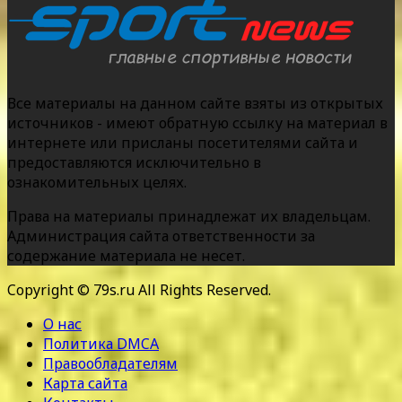
Все материалы на данном сайте взяты из открытых
источников - имеют обратную ссылку на материал в
интернете или присланы посетителями сайта и
предоставляются исключительно в
ознакомительных целях.
Права на материалы принадлежат их владельцам.
Администрация сайта ответственности за
содержание материала не несет.
Copyright © 79s.ru All Rights Reserved.
О нас
Политика DMCA
Правообладателям
Карта сайта