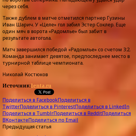
через себя.
Также дублем в матче отметился партнер Гузины
Иван Шарич. У «Целе» гол забил Эстер Соклер. Еще
один мяч в ворота «Радомлье» был забит в
результате автогола.
Матч завершился победой «Радомлье» со счетом 3:2.
Команда занимает девятое, предпоследнее место в
турнирной таблице чемпионата.
Николай Костюков
Источник:
lenta.ru
Поделиться в Facebook
Поделиться в
Twitter
Поделиться в Pinterest
Поделиться в LinkedIn
Поделиться в Tumblr
Поделиться в Reddit
Поделиться
ВКонтакте
Поделиться по Email
Предыдущая статья