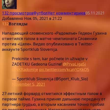
132 просмотров
Футбол
Нет комментариев
05.11.2021
Добавлено
Ноя. 05, 2021 в 21:22
132
Взгляды
Нападающий словенского «Радомлье» Гедеон Гузина
отметился голом в матче чемпионата Словении
против «Целе». Видео опубликовано в Twitter-
аккаунте Sportklub Slovenija.
Prekinite s tem, kar počnete in uživajte v
ZADETKU Gedeona Guzine!
@PrvaLigaSi
@NKRadomlje
pic.twitter.com/kcaVJQXkO5
— Sportklub Slovenija (@Sport_Klub_Slo)
November 5, 2021
27-летний форвард отметился эффектным голом в
первом тайме. Гузина принял дальнюю передачу от
партнера грудью, а вторым касанием точно пробил
по воротам соперника. Нападающему удался удар