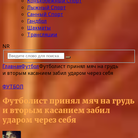
Конькобежный Спорт
Лыжный Спорт
Санный Спорт
Гандбол
Шахматы
Трансляции
NR
Главная
Футбол
Футболист принял мяч на грудь
и вторым касанием забил ударом через себя
ФУТБОЛ
Футболист принял мяч на грудь
и вторым касанием забил
ударом через себя