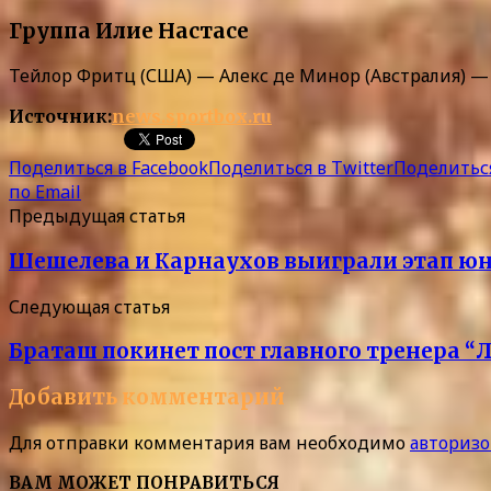
Группа Илие Настасе
Тейлор Фритц (США) — Алекс де Минор (Австралия) — 5:7
Источник:
news.sportbox.ru
Поделиться в Facebook
Поделиться в Twitter
Поделиться
по Email
Предыдущая статья
Шешелева и Карнаухов выиграли этап юн
Следующая статья
Браташ покинет пост главного тренера “Л
Добавить комментарий
Для отправки комментария вам необходимо
авторизо
ВАМ МОЖЕТ ПОНРАВИТЬСЯ