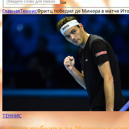
Главная
Теннис
Фритц победил де Минора в матче Ито
ТЕННИС