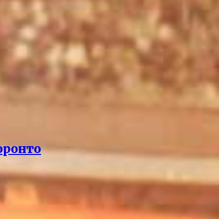
оронто