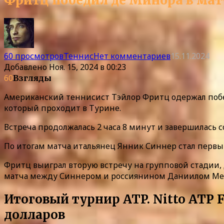
Фритц победил де Минора в мат
60 просмотров
Теннис
Нет комментариев
15.11.2024
Добавлено
Ноя. 15, 2024 в 00:23
60
Взгляды
Американский теннисист Тэйлор Фритц одержал побед
который проходит в Турине.
Встреча продолжалась 2 часа 8 минут и завершилась со с
По итогам матча итальянец Янник Синнер стал первы
Фритц выиграл вторую встречу на групповой стадии, 
матча между Синнером и россиянином Даниилом Мед
Итоговый турнир ATP. Nitto ATP F
долларов