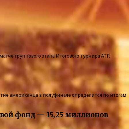
тче группового этапа Итогового турнира ATP,
стие американца в полуфинале определится по итогам
зовой фонд — 15,25 миллионов