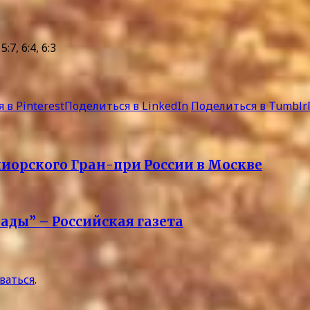
, 6:4, 6:3
 в Pinterest
Поделиться в LinkedIn
Поделиться в Tumblr
иорского Гран-при России в Москве
ады” – Российская газета
ваться
.