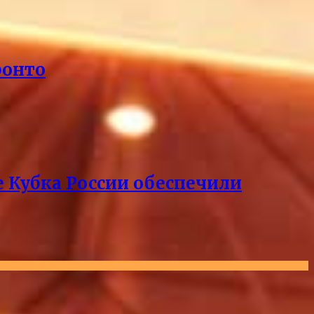
ронто
е Кубка России обеспечили