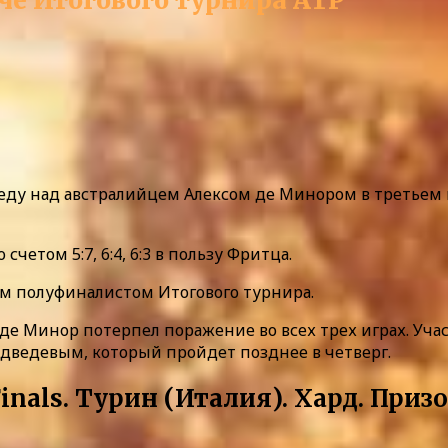
че Итогового турнира ATP
у над австралийцем Алексом де Минором в третьем ма
четом 5:7, 6:4, 6:3 в пользу Фритца.
м полуфиналистом Итогового турнира.
де Минор потерпел поражение во всех трех играх. Уча
ведевым, который пройдет позднее в четверг.
inals. Турин (Италия). Хард. При