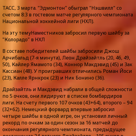
ТАСС, 3 марта. "Эдмонтон" обыграл "Нэшвилл" со
счетом 8:3 в гостевом матче регулярного чемпионата
Национальной хоккейной лиги (НХЛ).
На эту темуНаместников забросил первую шайбу за
"Колорадо" в НХЛ
В составе победителей шайбы забросили Джош
Арчибальд (7-я минута), Леон Драйзайтль (20, 46, 49,
50), Кайлер Ямамото (34), Коннор Макдэвид (45) и Зак
Кассиан (48). У проигравших отличились Роман Йоси
(23), Калле Ярнкрок (23) и Ник Бонино (36).
Драйзайтль и Макдэвид набрали в общей сложности
по 5 очков, они лидируют в списке бомбардиров
лиги. На счету первого 107 очков (43+64), второго – 94
(32+62). Немецкий форвард впервые забросил
четыре шайбы в одной игре, он установил личный
рекорд по очкам за один сезон за 16 матчей до
окончания регулярного чемпионата, предыдущее
достижение 24-летнего Драйзайтля – 105 очков в