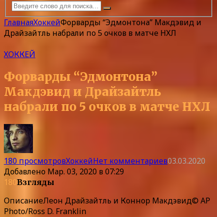
Главная
Хоккей
Форварды “Эдмонтона” Макдэвид и
Драйзайтль набрали по 5 очков в матче НХЛ
ХОККЕЙ
Форварды “Эдмонтона”
Макдэвид и Драйзайтль
набрали по 5 очков в матче НХЛ
180 просмотров
Хоккей
Нет комментариев
03.03.2020
Добавлено
Мар. 03, 2020 в 07:29
180
Взгляды
Описание
Леон Драйзайтль и Коннор Макдэвид© AP
Photo/Ross D. Franklin