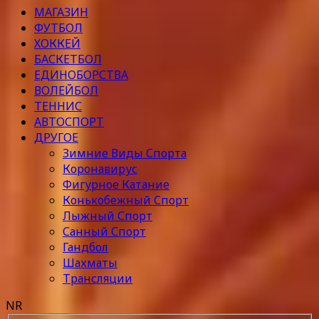
МАГАЗИН
ФУТБОЛ
ХОККЕЙ
БАСКЕТБОЛ
ЕДИНОБОРСТВА
ВОЛЕЙБОЛ
ТЕННИС
АВТОСПОРТ
ДРУГОЕ
Зимние Виды Спорта
Коронавирус
Фигурное Катание
Конькобежный Спорт
Лыжный Спорт
Санный Спорт
Гандбол
Шахматы
Трансляции
NR