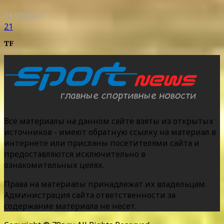
06.08.2026
21
TF
Все материалы на данном сайте взяты из открытых
источников - имеют обратную ссылку на материал в
интернете или присланы посетителями сайта и
предоставляются исключительно в
ознакомительных целях.
Права на материалы принадлежат их владельцам.
Администрация сайта ответственности за
содержание материала не несет.