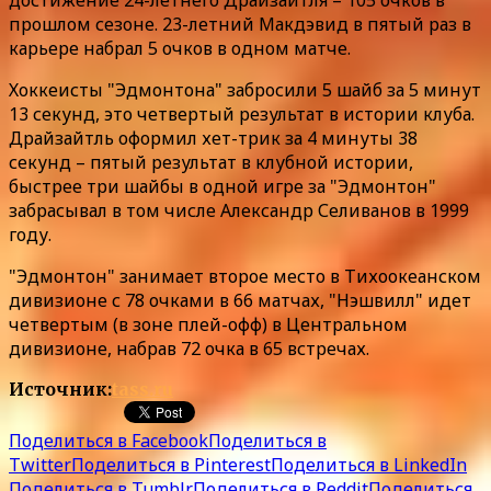
прошлом сезоне. 23-летний Макдэвид в пятый раз в
карьере набрал 5 очков в одном матче.
Хоккеисты "Эдмонтона" забросили 5 шайб за 5 минут
13 секунд, это четвертый результат в истории клуба.
Драйзайтль оформил хет-трик за 4 минуты 38
секунд – пятый результат в клубной истории,
быстрее три шайбы в одной игре за "Эдмонтон"
забрасывал в том числе Александр Селиванов в 1999
году.
"Эдмонтон" занимает второе место в Тихоокеанском
дивизионе с 78 очками в 66 матчах, "Нэшвилл" идет
четвертым (в зоне плей-офф) в Центральном
дивизионе, набрав 72 очка в 65 встречах.
Источник:
tass.ru
Поделиться в Facebook
Поделиться в
Twitter
Поделиться в Pinterest
Поделиться в LinkedIn
Поделиться в Tumblr
Поделиться в Reddit
Поделиться