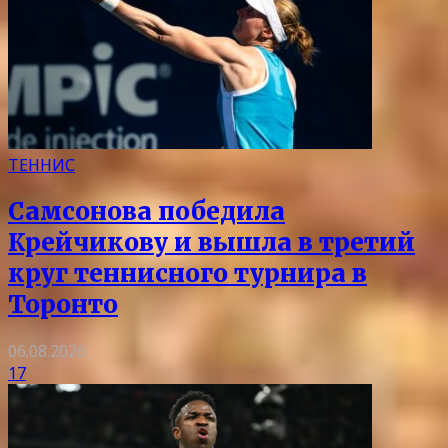
ТЕННИС
Самсонова победила
Крейчикову и вышла в третий
круг теннисного турнира в
Торонто
06.08.2026
17