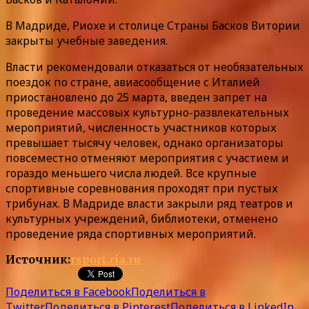
В Мадриде, Риохе и столице Страны Басков Витории
закрыты учебные заведения.
Власти рекомендовали отказаться от необязательных
поездок по стране, авиасообщение с Италией
приостановлено до 25 марта, введен запрет на
проведение массовых культурно-развлекательных
мероприятий, численность участников которых
превышает тысячу человек, однако организаторы
повсеместно отменяют мероприятия с участием и
гораздо меньшего числа людей. Все крупные
спортивные соревнования проходят при пустых
трибунах. В Мадриде власти закрыли ряд театров и
культурных учреждений, библиотеки, отменено
проведение ряда спортивных мероприятий.
Источник:
rsport.ria.ru
Поделиться в Facebook
Поделиться в
Twitter
Поделиться в Pinterest
Поделиться в LinkedIn