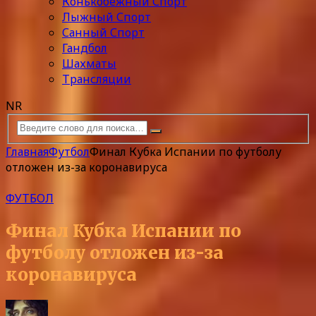
Конькобежный Спорт
Лыжный Спорт
Санный Спорт
Гандбол
Шахматы
Трансляции
NR
Главная
Футбол
Финал Кубка Испании по футболу
отложен из-за коронавируса
ФУТБОЛ
Финал Кубка Испании по
футболу отложен из-за
коронавируса