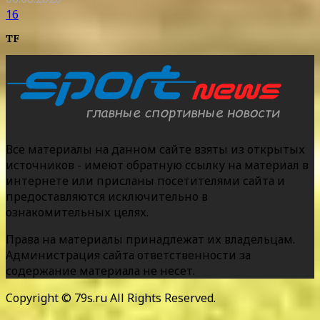
16
TF
Все материалы на данном сайте взяты из открытых
источников - имеют обратную ссылку на материал в
интернете или присланы посетителями сайта и
предоставляются исключительно в
ознакомительных целях.
Права на материалы принадлежат их владельцам.
Администрация сайта ответственности за
содержание материала не несет.
Copyright © 79s.ru All Rights Reserved.