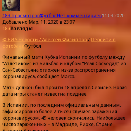
183 просмотров
Футбол
Нет комментариев
11.03.2020
Добавлено
Мар. 11, 2020 в 23:07
183
Взгляды
© РИА Новости / Алексей Филиппов
/
Перейти в
фотобанк
Футбол
Финальный матч Кубка Испании по футболу между
“Атлетиком” из Бильбао и клубом “Реал Сосьедад” из
Сан-Себастьяна отложен из-за распространения
коронавируса, сообщает Marca.
Матч должен был пройти 18 апреля в Севилье. Новая
дата игры станет известна позднее.
В Испании, по последним официальным данным,
зафиксировано более 2 тысяч случаев заражения
коронавирусом, 49 человек скончались. Наибольшее
число зараженных – в Мадриде, Риохе, Стране
Басков и Каталонии.