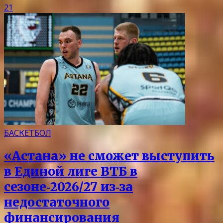
21
БАСКЕТБОЛ
«Астана» не сможет выступить
в Единой лиге ВТБ в
сезоне‑2026/27 из‑за
недостаточного
финансирования