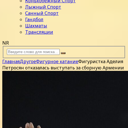
Конькобежный Спорт
Лыжный Спорт
Санный Спорт
Гандбол
Шахматы
Трансляции
NR
Главная
Другое
Фигурное катание
Фигуристка Аделия
Петросян отказалась выступать за сборную Армении