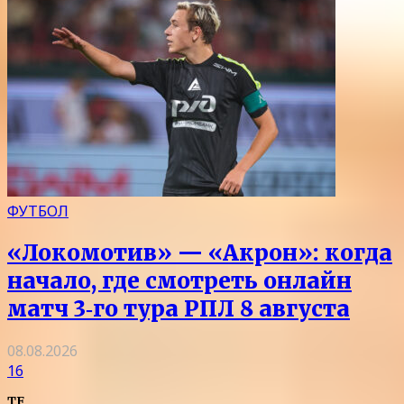
ФУТБОЛ
«Локомотив» — «Акрон»: когда
начало, где смотреть онлайн
матч 3‑го тура РПЛ 8 августа
08.08.2026
16
TF