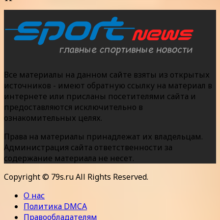
Все материалы на данном сайте взяты из открытых
источников - имеют обратную ссылку на материал в
интернете или присланы посетителями сайта и
предоставляются исключительно в
ознакомительных целях.
Права на материалы принадлежат их владельцам.
Администрация сайта ответственности за
содержание материала не несет.
Copyright © 79s.ru All Rights Reserved.
О нас
Политика DMCA
Правообладателям