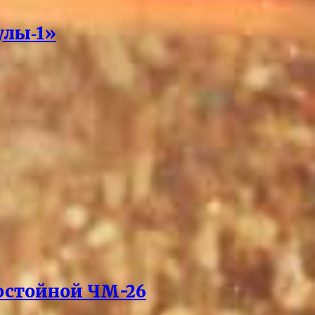
улы‑1»
остойной ЧМ-26