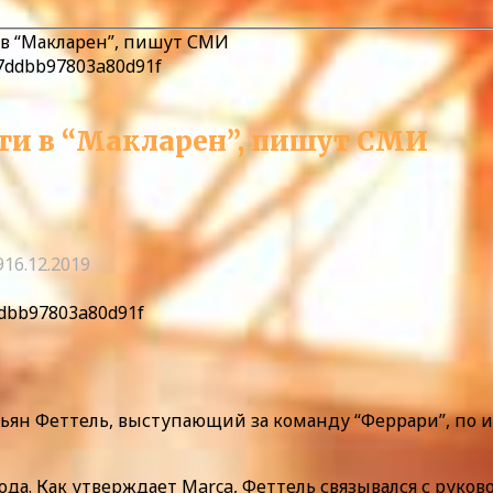
 в “Макларен”, пишут СМИ
йти в “Макларен”, пишут СМИ
9
16.12.2019
ddbb97803a80d91f
н Феттель, выступающий за команду “Феррари”, по и
года. Как утверждает Marca, Феттель связывался с рук