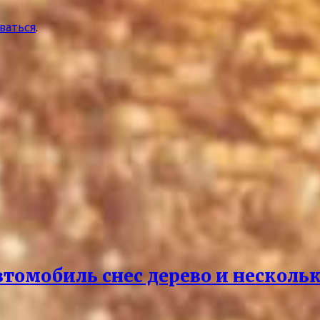
ваться
.
омобиль снес дерево и нескольк