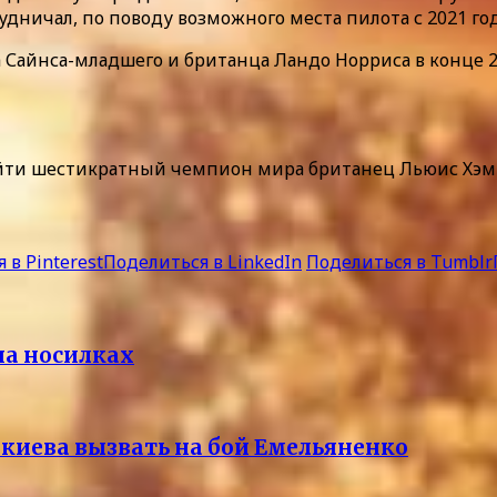
дничал, по поводу возможного места пилота с 2021 год
 Сайнса-младшего и британца Ландо Норриса в конце 2
рейти шестикратный чемпион мира британец Льюис Хэм
 в Pinterest
Поделиться в LinkedIn
Поделиться в Tumblr
на носилках
киева вызвать на бой Емельяненко