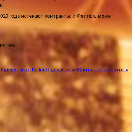
а.
020 года истекают контракты, и Феттель может
илтон.
Поделиться в Reddit
Поделиться ВКонтакте
Поделиться