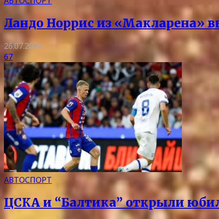
АВТОСПОРТ
Ландо Норрис из «Макларена» в
26.07.2026
67
АВТОСПОРТ
ЦСКА и “Балтика” открыли юбил