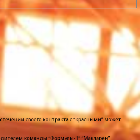
стечении своего контракта с “красными” может
оводителем команды “Формулы-1” “Макларен”