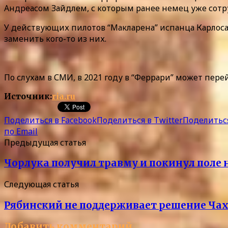
Андреасом Зайдлем, с которым ранее немец уже сотру
У действующих пилотов “Макларена” испанца Карлоса
заменить кого-то из них.
По слухам в СМИ, в 2021 году в “Феррари” может пе
Источник:
ria.ru
Поделиться в Facebook
Поделиться в Twitter
Поделиться
по Email
Предыдущая статья
Чорлука получил травму и покинул поле 
Следующая статья
Рябинский не поддерживает решение Чах
Добавить комментарий