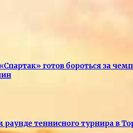
 «Спартак» готов бороться за чем
лин
м раунде теннисного турнира в То