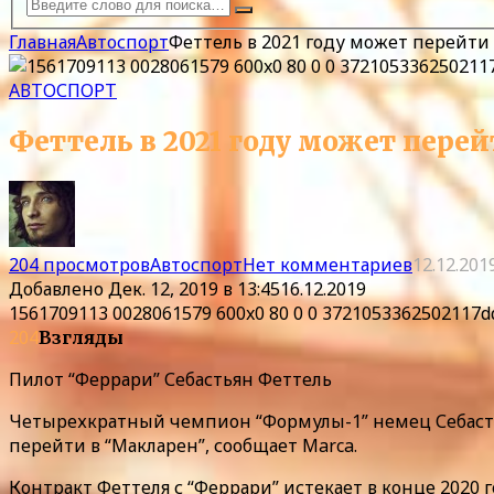
Главная
Автоспорт
Феттель в 2021 году может перейти
АВТОСПОРТ
Феттель в 2021 году может пере
204 просмотров
Автоспорт
Нет комментариев
12.12.201
Добавлено
Дек. 12, 2019 в 13:45
16.12.2019
1561709113 0028061579 600x0 80 0 0 3721053362502117
204
Взгляды
Пилот “Феррари” Себастьян Феттель
Четырехкратный чемпион “Формулы-1” немец Себастья
перейти в “Макларен”, сообщает Marca.
Контракт Феттеля с “Феррари” истекает в конце 2020 