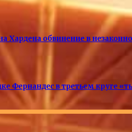
на Хардена обвинение в незакон
ке Фернандес в третьем круге «т