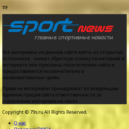
TF
Все материалы на данном сайте взяты из открытых
источников - имеют обратную ссылку на материал в
интернете или присланы посетителями сайта и
предоставляются исключительно в
ознакомительных целях.
Права на материалы принадлежат их владельцам.
Администрация сайта ответственности за
содержание материала не несет.
Copyright © 79s.ru All Rights Reserved.
О нас