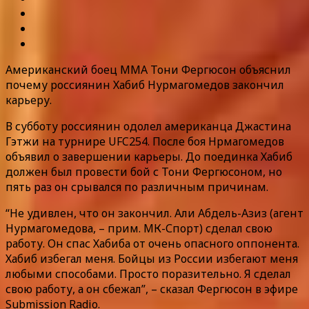
Американский боец ММА Тони Фергюсон объяснил
почему россиянин Хабиб Нурмагомедов закончил
карьеру.
В субботу россиянин одолел американца Джастина
Гэтжи на турнире UFC254. После боя Нрмагомедов
объявил о завершении карьеры. До поединка Хабиб
должен был провести бой с Тони Фергюсоном, но
пять раз он срывался по различным причинам.
“Не удивлен, что он закончил. Али Абдель-Азиз (агент
Нурмагомедова, – прим. МК-Спорт) сделал свою
работу. Он спас Хабиба от очень опасного оппонента.
Хабиб избегал меня. Бойцы из России избегают меня
любыми способами. Просто поразительно. Я сделал
свою работу, а он сбежал”, – сказал Фергюсон в эфире
Submission Radio.