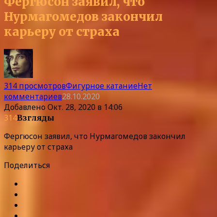
Фергюсон заявил, что
Нурмагомедов закончил
карьеру от страха
314 просмотров
Фигурное катание
Нет
комментариев
28.10.2020
Добавлено
Окт. 28, 2020 в 14:06
314
Взгляды
Фергюсон заявил, что Нурмагомедов закончил
карьеру от страха
Поделиться