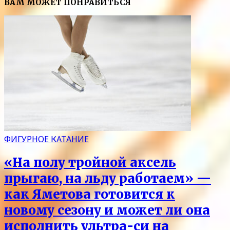
ВАМ МОЖЕТ ПОНРАВИТЬСЯ
ФИГУРНОЕ КАТАНИЕ
«На полу тройной аксель
прыгаю, на льду работаем» —
как Яметова готовится к
новому сезону и может ли она
исполнить ультра-си на