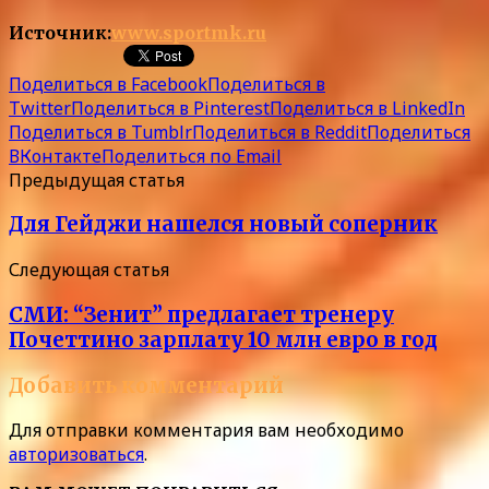
Источник:
www.sportmk.ru
Поделиться в Facebook
Поделиться в
Twitter
Поделиться в Pinterest
Поделиться в LinkedIn
Поделиться в Tumblr
Поделиться в Reddit
Поделиться
ВКонтакте
Поделиться по Email
Предыдущая статья
Для Гейджи нашелся новый соперник
Следующая статья
СМИ: “Зенит” предлагает тренеру
Почеттино зарплату 10 млн евро в год
Добавить комментарий
Для отправки комментария вам необходимо
авторизоваться
.