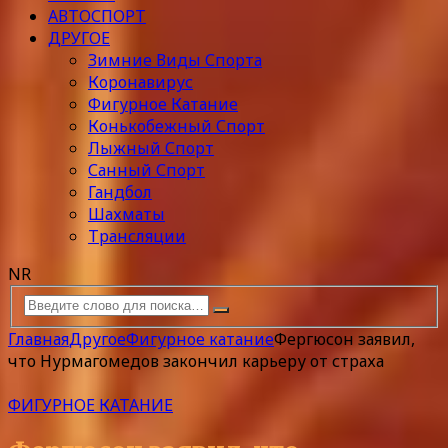
АВТОСПОРТ
ДРУГОЕ
Зимние Виды Спорта
Коронавирус
Фигурное Катание
Конькобежный Спорт
Лыжный Спорт
Санный Спорт
Гандбол
Шахматы
Трансляции
NR
Главная
Другое
Фигурное катание
Фергюсон заявил,
что Нурмагомедов закончил карьеру от страха
ФИГУРНОЕ КАТАНИЕ