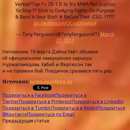
Verbal?Tap ?‍♂️ 29-1 It Is. It’s MMA Not Jiujitsu
Ya Slop ?? Stick to Dodging Fights On Purpose
& Bein’ A Sour Bish’ # BeGon’Thot -CSO- ?????
pic.twitter.com/OCxaDDw6g4
— Tony Ferguson (@TonyFergusonXT)
March
21, 2021
Напомним, 19 марта Дэйна Уайт объявил
об официальном завершении карьеры
Нурмагомедова. Хабиб и Фергюсон так
и не провели бой. Поединок срывался пять раз.
Источник:
news.sportbox.ru
Поделиться в Facebook
Поделиться в
Twitter
Поделиться в Pinterest
Поделиться в LinkedIn
Поделиться в Tumblr
Поделиться в Reddit
Поделиться
ВКонтакте
Поделиться по Email
Предыдущая статья