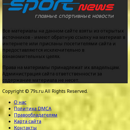
Все материалы на данном сайте взяты из открытых
источников - имеют обратную ссылку на материал в
интернете или присланы посетителями сайта и
предоставляются исключительно в
ознакомительных целях.
Права на материалы принадлежат их владельцам.
Администрация сайта ответственности за
содержание материала не несет.
Copyright © 79s.ru All Rights Reserved.
О нас
Политика DMCA
Правообладателям
Карта сайта
Контакты