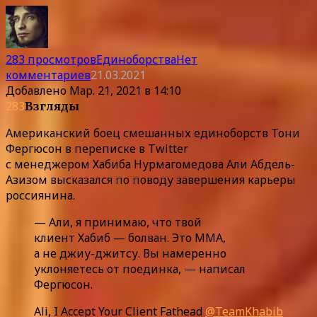
283 просмотров
Единоборства
Нет
комментариев
21.03.2021
Добавлено
Мар. 21, 2021 в 14:10
283
Взгляды
Американский боец смешанных единоборств Тони
Фергюсон в переписке в Twitter
с менеджером Хабиба Нурмагомедова Али Абдель-
Азизом высказался по поводу завершения карьеры
россиянина.
— Али, я принимаю, что твой
клиент Хабиб — болван. Это ММА,
а не джиу-джитсу. Вы намеренно
уклоняетесь от поединка, — написал
Фергюсон.
Ali, I Accept Your Client Fathead
@TeamKhabib