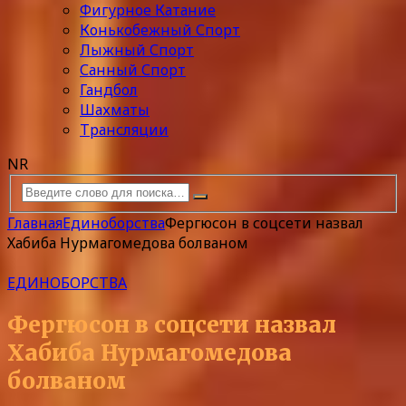
Фигурное Катание
Конькобежный Спорт
Лыжный Спорт
Санный Спорт
Гандбол
Шахматы
Трансляции
NR
Главная
Единоборства
Фергюсон в соцсети назвал
Хабиба Нурмагомедова болваном
ЕДИНОБОРСТВА
Фергюсон в соцсети назвал
Хабиба Нурмагомедова
болваном