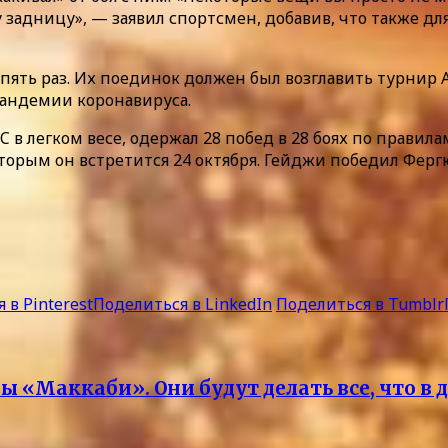
у задницу», — заявил спортсмен, добавив, что также д
ть раз. Их поединок должен был возглавить турнир А
 пандемии коронавируса.
 в легком весе, одержал 28 побед в 28 боях по прав
орым он встретится 24 октября. Гейджи победил Фергюс
 в Pinterest
Поделиться в LinkedIn
Поделиться в Tumblr
ы «Маккаби». Они будут делать все, что 