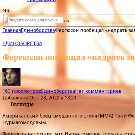
NR
Главная
Единоборства
Фергюсон пообещал «надрать з
ЕДИНОБОРСТВА
Фергюсон пообещал «надрать з
163 просмотров
Единоборства
Нет комментариев
23.10
Добавлено
Окт. 23, 2020 в 13:20
163
Взгляды
Американский боец смешанного стиля (MMA) Тони Фер
Нурмагомедовым.
Фергюсон напомнил, что Нурмагомедов трижды «соскак