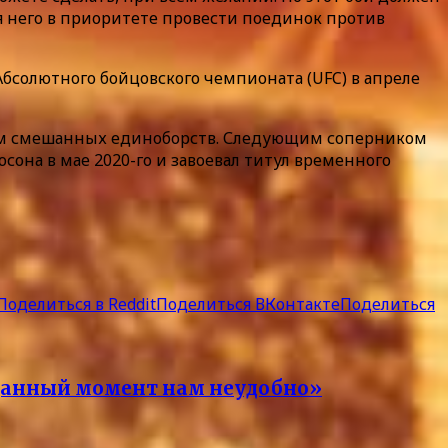
ля него в приоритете провести поединок против
бсолютного бойцовского чемпионата (UFC) в апреле
илам смешанных единоборств. Следующим соперником
она в мае 2020-го и завоевал титул временного
Поделиться в Reddit
Поделиться ВКонтакте
Поделиться
в данный момент нам неудобно»