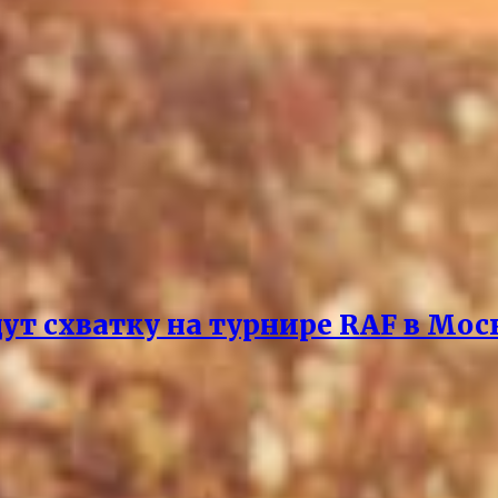
ут схватку на турнире RAF в Мос