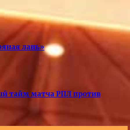
ряная лань»
ый тайм матча РПЛ против