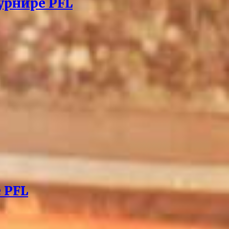
урнире PFL
 PFL