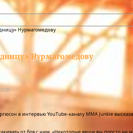
адницу» Нурмагомедову
адницу» Нурмагомедову
.2020
гюсон в интервью YouTube-каналу MMA Junkie высказ
ивал» от боя с ним. «Некоторые вещи вы просто не м