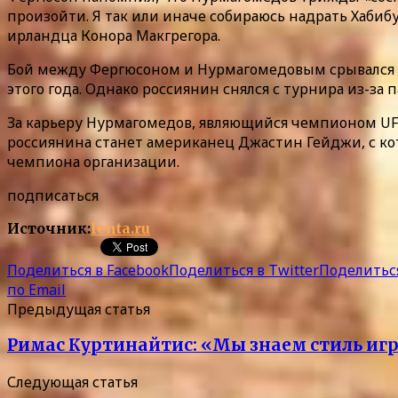
произойти. Я так или иначе собираюсь надрать Хабиб
ирландца Конора Макгрегора.
Бой между Фергюсоном и Нурмагомедовым срывался пя
этого года. Однако россиянин снялся с турнира из-за
За карьеру Нурмагомедов, являющийся чемпионом UFC
россиянина станет американец Джастин Гейджи, с кот
чемпиона организации.
подписаться
Источник:
lenta.ru
Поделиться в Facebook
Поделиться в Twitter
Поделиться
по Email
Предыдущая статья
Римас Куртинайтис: «Мы знаем стиль игр
Следующая статья