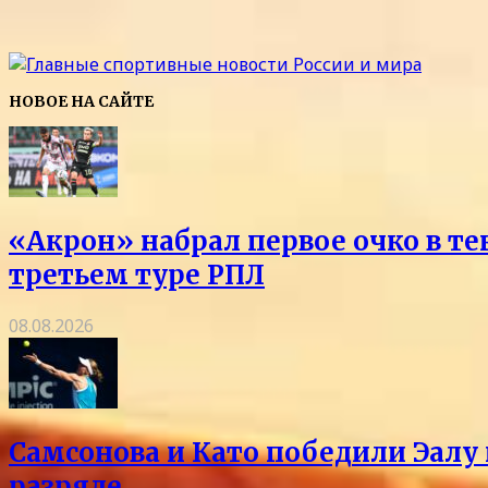
НОВОЕ НА САЙТЕ
«Акрон» набрал первое очко в те
третьем туре РПЛ
08.08.2026
Самсонова и Като победили Эалу 
разряде