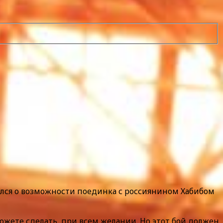
ался о возможности поединка с россиянином Хабибом
ожете сделать, при всем желании. Но этот бой должен