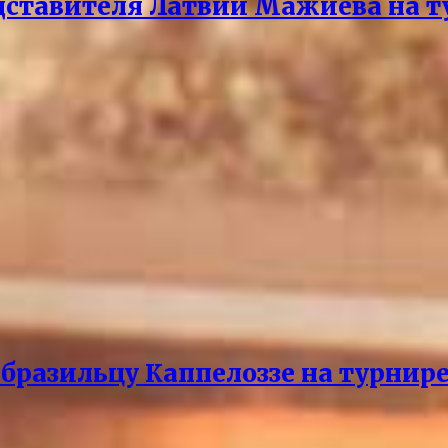
дставителя Латвии Мажиева на т
бразильцу Каппелоззе на турнире