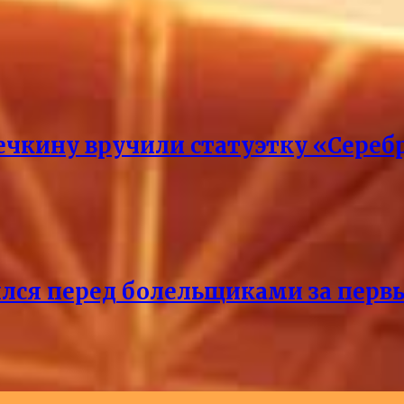
кину вручили статуэтку «Сереб
лся перед болельщиками за перв